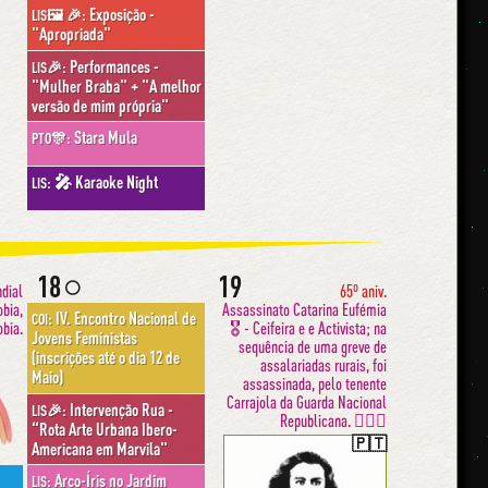
Exposição -
LIS🖼 🎉:
"Apropriada"
Performances -
LIS🎉:
"Mulher Braba" + "A melhor
versão de mim própria"
Stara Mula
PTO🎊:
🎤 Karaoke Night
LIS:
18
19
🌕
dial
65º aniv.
obia,
Assassinato Catarina Eufémia
IV. Encontro Nacional de
COI:
obia.
🎖 - Ceifeira e e Activista; na
Jovens Feministas
sequência de uma greve de
(inscrições até o dia 12 de
assalariadas rurais, foi
Maio)
assassinada, pelo tenente
Carrajola da Guarda Nacional
Intervenção Rua -
LIS🎉:
Republicana. ✊🏽🌾
“Rota Arte Urbana Ibero-
🇵🇹
Americana em Marvila"
Arco-Íris no Jardim
LIS: