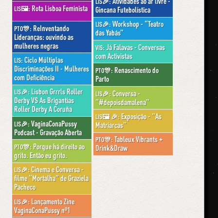
Atividades ao ar livre -
LIS🎉:
Rota Lisboa Feminista
LIS🖼:
Gincana Futebolística
Workshop - “Teatro
LIS🎉:
ReInventando
PTO🎊:
das Yabás”
Lideranças: ouvindo as
mulheres negras
Já Falavas - Conversas
VIS:
com Activistas
Ciclo Múltiplas
LIS:
Discriminações II - Mulheres
Renascimento do
PTO🎊:
com Deficiência
Parto
Lisbon Grrrls Roller
LIS🎉:
Conversa -
LIS🎉:
Derby VS As Brigantias
"#depoisdamalena"
Roller Derby A Coruña
Exposição - "As
LIS🖼 🎉:
VaginaConaPussy
LIS🎉:
Matriarcas"
Podcast - Gravação Aberta
Tableux Vibrants +
PTO🎊:
Porque há direito ao
PTO🎊:
Drink&Draw
grito. Então eu grito.
Cinema e Conversa -
LIS🎉:
filme “Mortalha” de Graziela
Pacheco
Lançamento Zine
LIS🎉:
VaginaConaPussy nº1