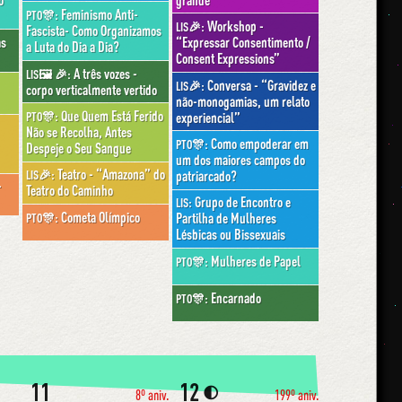
Feminismo Anti-
PTO🎊:
Workshop -
LIS🎉:
Fascista- Como Organizamos
“Expressar Consentimento /
as
a Luta do Dia a Dia?
Consent Expressions”
A três vozes -
LIS🖼 🎉:
Conversa - “Gravidez e
LIS🎉:
corpo verticalmente vertido
não-monogamias, um relato
Que Quem Está Ferido
experiencial”
PTO🎊:
Não se Recolha, Antes
Como empoderar em
PTO🎊:
Despeje o Seu Sangue
um dos maiores campos do
Teatro - “Amazona” do
patriarcado?
LIS🎉:
-
Teatro do Caminho
Grupo de Encontro e
LIS:
Cometa Olímpico
Partilha de Mulheres
PTO🎊:
Lésbicas ou Bissexuais
Mulheres de Papel
PTO🎊:
Encarnado
PTO🎊:
11
12
🌓
8º aniv.
199º aniv.