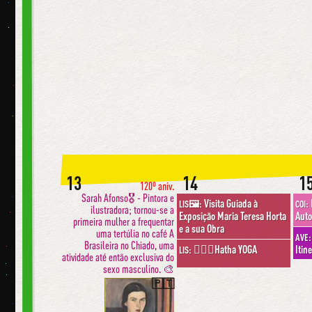
13
14
1
120º aniv.
Sarah Afonso🎖 - Pintora e
Visita Guiada à
LIS🖼:
COI:
ilustradora; tornou-se a
Exposição Maria Teresa Horta
Auto
primeira mulher a frequentar
e a sua Obra
uma tertúlia no café A
AVE:
Brasileira no Chiado, uma
🧘🏽‍♀️Hatha YOGA
Itin
LIS:
atividade até então exclusiva do
sexo masculino. 🎨
🇵🇹