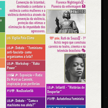
Convenção de Istambul;
Florence Nightingale🎖 -
destinada a combater a
Pioneira da enfermagem 🏥
em
violência contra mulheres e a
🇮🇹🇬🇧
violência doméstica através da
prevenção da violência,
te
proteção das vítimas e
eliminação da impunidade dos
agressores.
Vigília Pelo Clima
98º aniv.
Ruth de Souza🎖 - 1ª
LIS:
Actriz negra que construiu
carreira no teatro, cinema e na
Debate - "Feminismo
LIS🎉:
televisão brasileira 🎭
anti-fascista- como
🇧🇷
organizamos a luta?
Workshop - "Raba
LIS🎉:
Power"
Exposição + Roda:
LIS🖼 🎉:
Da Maré ao Canindé,
inspiração pras periferias
Infantil - “Histórias de
LIS🎉:
NosDuelen56
PTO🎊:
Despertar”
Autodefesa Feminista
PTO🎊:
Debate - “Como o
LIS🎉:
machismo nos afeta?”