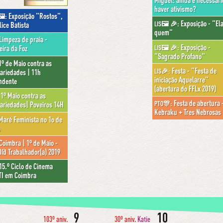
haver ativismo?
Exposição "Rostos",
🖼:
Exposição - "El
LIS🖼 🎉:
lice Batista
quem"
Limpeza de praia -
Exposição -
LIS🖼 🎉:
eira da Foz
"Sagrado Profano"
º de Maio contra as
Festa - "Festa de
LIS🎉:
ariedades | 11h
iniciação Aquelarre"
ndente
(abertura do FFLx 2019)
1º Maio contra as
Festa de abertura 
PTO🎊:
ariedades| Poveiros 14H
Kebraku + Tres Nebrosas
aré Feminista no 1o de
o
Coimbra | 1º de Maio -
d@ Trabalhador(a) 2019
15.º Ciclo de Cinema
I em Coimbra
9
10
103º aniv.
30º aniv.
Katie