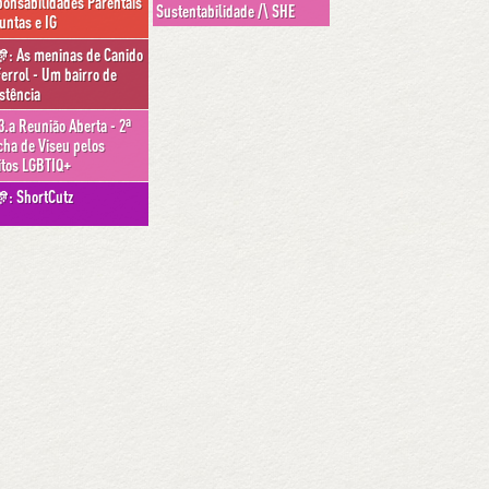
onsabilidades Parentais
Sustentabilidade /\ SHE
untas e IG
As meninas de Canido
:
errol - Um bairro de
stência
3.a Reunião Aberta - 2ª
ha de Viseu pelos
itos LGBTIQ+
ShortCutz
: