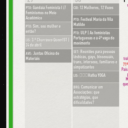
Gandaia Feminista I //
12 Mulheres, 12 Vozes
PTO:
COI:
Feminismos no Meio
Académico
Festival Maria da Vila
PTO:
Matilde
Sim, sou mulher e
PTO:
então?
ULP | As feministas
PTO:
Portuguesas e a 4ª vaga do
3.º Churrasco QueerIST |
LIS:
movimento
24 de abril
Reuniões para pessoas
SET:
Juntas Oficina de
AVE:
lésbicas, gays, bissexuais,
tra
Materiais
trans, intersexo, familiares e
71º
simpatizantes
País
🧘🏽‍♀️Hatha YOGA
LIS:
M
que
Comunicar em
BRG:
Associações: que
estratégias, que
dificuldades?