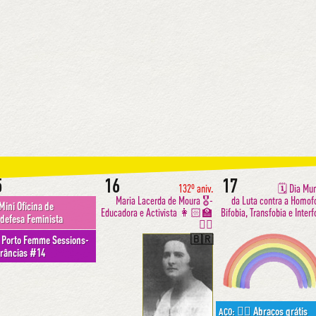
5
16
17
132º aniv.
🗓 Dia Mun
Maria Lacerda de Moura 🎖-
da Luta contra a Homof
Mini Oficina de
Educadora e Activista 👩🏻‍🏫
Bifobia, Transfobia e Interf
defesa Feminista
✊🏽
🇧🇷
Porto Femme Sessions-
erâncias #14
🏳️‍🌈 Abraços grátis
AÇO: