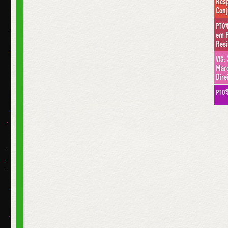
Resp
Conj
PTO
em F
Resi
VIS:
Marc
Dire
PTO