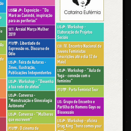
São
Exposição - "Da
LIS🖼 🎉:
Maré ao Canindé, inspiração
o
para as periferias”
Workshop -
LIS🎉:
Arraial Março Mulher
SET:
de
Elaboração de Projetos
2019
Sociais
Liberdade de
PTO🎊:
 As
IV. Encontro Nacional de
COI:
Expressão vs. Discurso de
Jovens Feministas
Ódio
(inscrições até o dia 12 de
 de
Maio)
Feira de Autorxs -
LIS🎉:
Zines, Ilustração,
Workshop - “Aula de
LIS🎉:
Publicações Independentes
Yoga - conexão com o
feminino”
Workshop - “Desenha
LIS🎉:
a tua rede de afetos”
Porto Feminist Tour
PTO🎊:
Conversa -
LIS🎉:
“Menstruação e Ginecologia
Grupo de Encontro e
LIS:
Autónoma”
Partilha de Homens Gays ou
Bissexuais
Conversa - “Mulheres
LIS🎉:
que escrevem”
Workshop - oficina
LIS🎉:
Drag King “here comes your
O cinema de
PTO🎊:
man”