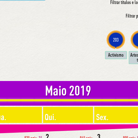
Filtrar títulos e l
Filtrar
203
Ac­ti­vis­mo
Ar­te
t
Maio 2019
a.
Qui.
Sex.
2
3