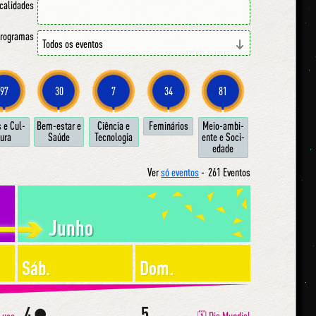
ocalidades
 programas
97
30
7
34
81
s e Cul­
Bem-estar e
Ci­ên­cia e
Fe­mi­ná­ri­os
Meio-am­bi­
u­ra
Sa­ú­de
Tec­no­lo­gia
en­te e So­ci­
e­da­de
Ver
só eventos
-
261 Eventos
Junho
Sáb.
Dom.
4
5
🌑