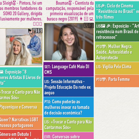
a Sleigh🎖 - Pintora, foi um
Bouman🎖 - Cientista da
Ciclo de Cinema
LIS🎉:
os membros fundadores da
computação, responsável pela
"Resistência no Brasil" 
SOHO 20 Gallery, dirigida
primeira visualização de um
três filmes
lusivamente por mulheres.
buraco negro (2019) 👩🏻‍💻
✊🏼🎨
🇺🇸
Exposição - “Ar
LIS🖼 🎉:
🏴󠁧󠁢󠁷󠁬󠁳󠁿🇺🇸
resistência num Brasil de
retrocessos”
Mulher Negra:
PTO🎊:
Saúde, Autocuidado e
Autoproteção
Vigília Pelo Clima
Language Café Maio DI
LIS:
SET:
Exposição "8
CMS
🖼:
eres Artistas 8 Livros de
Porto Femme
PTO🎊:
Sessão Informativa -
LIS:
sta"
Projeto Educação Da rede ex
Trocar o Canto para Não
aequo
tarmos Sós»
Como poderão as
PTO:
Piquenique e Conversa
mulheres inovar na tomada
de decisão económica?
ueer? Narrativas LGBT
«Trocar o Canto para Não
LIS:
museus portugueses
Cantarmos Sós»
énero em Debate |
Conversas sobre
EVR: