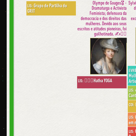
Olympe de Gouges🎖 -
Sylvi
Grupo de Partilha do
LIS:
Dramaturga e Activista
d
GRIT
Feminista; defensora da
democracia e dos direitos das
exc
mulheres. Devido aos seus
escritos e atitudes pioneiras, foi
guilhotinada. ✍️✊🏼
🇫🇷
EVR
Mulh
🧘🏽‍♀️Hatha YOGA
LIS:
Arti
«
LIS:
Can
COI:
Q
LIS:
em 
G
LIS: