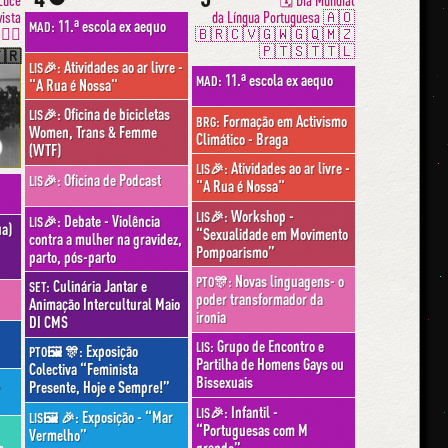
Luce
🗓 Dia Mundial
vista
da Língua Portuguesa 🇦🇴
11.ª escola ex aequo
MAD:
✊🏼
🇧🇷🇨🇻🇬🇼🇬🇶🇲🇿
🇵🇹🇸🇹🇹🇱
🇷
Atividades ao ar livre -
LIS🎉:
11.ª escola ex aequo
MAD:
"A Rua é Nossa"
Oficina de bicicletas
LIS🎉:
Formação em Activismo
BRG:
Women, Trans & Femme
Climático - Braga
(WTF)
Atividades ao ar livre -
LIS🎉:
Oficina de Podcast
LIS🎉:
"A Rua é Nossa"
Workshop -
LIS🎉:
Debate - Violência
LIS🎉:
ua)
“Sexualidade em Movimento
contra a mulher na gravidez,
Pompoarismo”
parto, pós-parto
Novas linguagens- o
PTO🎊:
Culinária Jantar e
SET:
poder transformador da
Animação Intercultural Maio
ironia
DI CMS
Grupo de Encontro e
LIS:
Exposição
PTO🖼 🎊:
Partilha de Homens Gays ou
Colectiva “Feminista
Bissexuais
,
Presente, Hoje e Sempre!”
Infantil -
LIS🎉:
Exposição - “Mar
LIS🖼 🎉:
“Portuguesas com M
Vermelho”
grande”
o