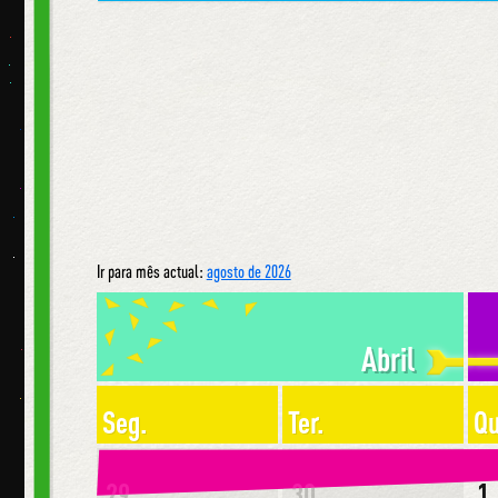
Ir para mês actual:
agosto de 2026
Abril
Seg.
Ter.
Qu
29
30
1