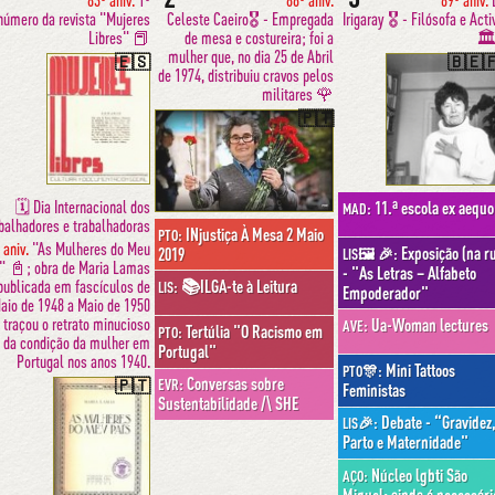
83º aniv.
1º
86º aniv.
89º aniv.
número da revista "Mujeres
Celeste Caeiro🎖 - Empregada
Irigaray 🎖 - Filósofa e Acti
Libres" 📕
de mesa e costureira; foi a
🏛
mulher que, no dia 25 de Abril
🇪🇸
🇧🇪
de 1974, distribuiu cravos pelos
militares 🌹
🇵🇹
🗓 Dia Internacional dos
11.ª escola ex aequo
MAD:
balhadores e trabalhadoras
INjustiça À Mesa 2 Maio
PTO:
 aniv.
"As Mulheres do Meu
Exposição (na r
2019
LIS🖼 🎉:
" 📓; obra de Maria Lamas
- "As Letras – Alfabeto
📚ILGA-te à Leitura
publicada em fascículos de
LIS:
Empoderador"
aio de 1948 a Maio de 1950
 traçou o retrato minucioso
Ua-Woman lectures
AVE:
Tertúlia "O Racismo em
PTO:
da condição da mulher em
Portugal"
Portugal nos anos 1940.
Mini Tattoos
PTO🎊:
Conversas sobre
🇵🇹
EVR:
Feministas
Sustentabilidade /\ SHE
Debate - “Gravidez
LIS🎉:
Parto e Maternidade"
Núcleo lgbti São
AÇO:
Miguel: ainda é necessári