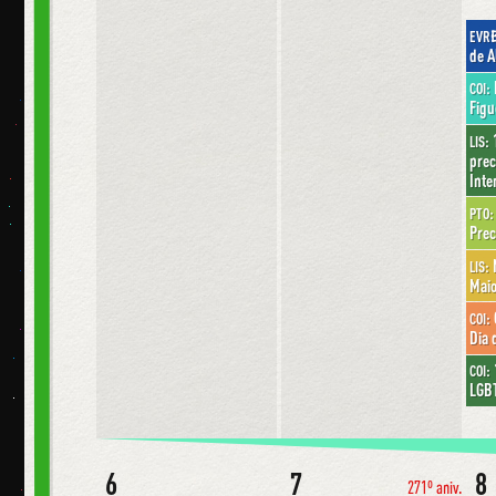
EVR
de A
COI:
Figu
1
LIS:
prec
Inte
PTO:
Prec
M
LIS:
Mai
COI:
Dia 
COI:
LGBT
6
7
8
271º aniv.