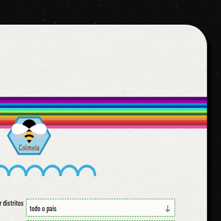
Colmeia
r distritos