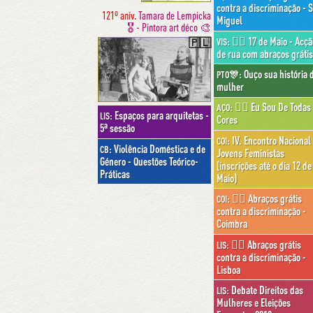
contra a discriminação - 
121º aniv.
Tamara de Lempicka
Miguel
🎖 - Pintora art déco 🎨
🏳️‍🌈 17 de Maio - Acçã
VIS:
🇵🇱
de rua com abraços grátis
Ouço sua história 
PTO🎊:
mulher
🏳️‍🌈 Eu Sou De Todas
AÇO:
Espaços para arquitetas -
LIS:
Cores
5ª sessão
IV. Encontro Nacional
COI:
Violência Doméstica e de
CB:
Jovens Feministas
Género - Questões Teórico-
(inscrições até o dia 12 de
Práticas
Maio)
🏳️‍🌈 Abraços grátis
COI:
contra a discriminação -
Coimbra
🏳️‍🌈 Abraços grátis
LIS:
contra a discriminação -
Lisboa
Debate Direitos das
LIS:
Mulheres e Eleições