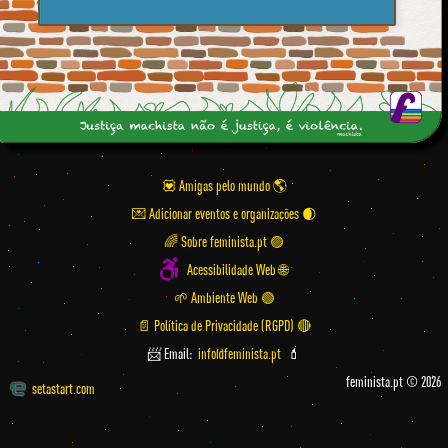
💟 Amigas pelo mundo
💌 Adicionar eventos e organizações
🌈 Sobre feminista.pt 🟣
Acessibilidade Web 🌐
🌱 Ambiente Web 🟢
📄 Política de Privacidade (RGPD) 🔴
📨 Email:
info@feminista.pt
💄
feminista.pt © 2026
setastart.com