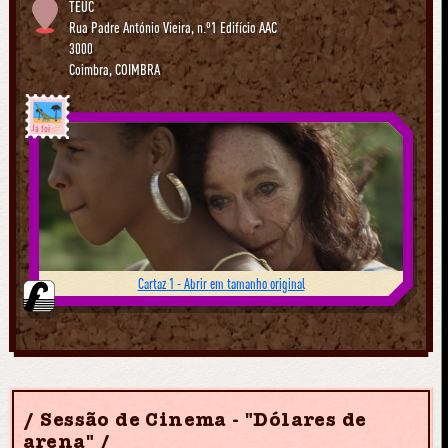
TEUC
Rua Padre António Vieira, n.º1 Edifício AAC
3000
Coimbra
,
COIMBRA
Já foi
Cartaz 1 - Abrir em tamanho original
Sessão de Cinema - "Dólares de
arena"