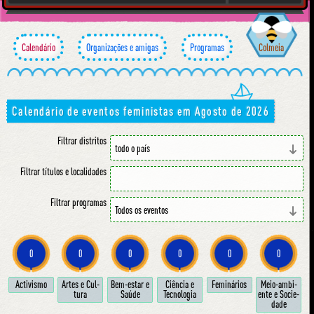
Calendário
Organizações e amigas
Programas
Colmeia
Calendário de eventos feministas em Agosto de 2026
Filtrar distritos
Filtrar títulos e localidades
Filtrar programas
0
0
0
0
0
0
Ac­ti­vis­mo
Ar­tes e Cul­
Bem-estar e
Ci­ên­cia e
Fe­mi­ná­ri­os
Meio-am­bi­
tu­ra
Sa­ú­de
Tec­no­lo­gia
en­te e So­ci­e­
da­de