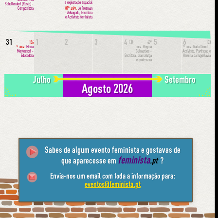
e exploração espacial
Schellendorf (Rusia) -
Compositora
81º aniv.
Jo Freeman
- Advogada, Escritora
e Activista feminista
31
1
2
3
4
5
6
🌗
156
69º
103
º aniv.
Maria
aniv.
Regina
º aniv.
Nada Dimić -
Montessori -
Guimarães -
Activista, Partisana e
Educadora
Escritora, dramaturga
Heroína da Iugoslávia
e professora
Julho
Setembro
Agosto 2026
Sabes de algum evento feminista e gostavas de
feminista
que aparecesse em
.pt
?
Envia-nos um email com toda a informação para:
eventos@feminista.pt