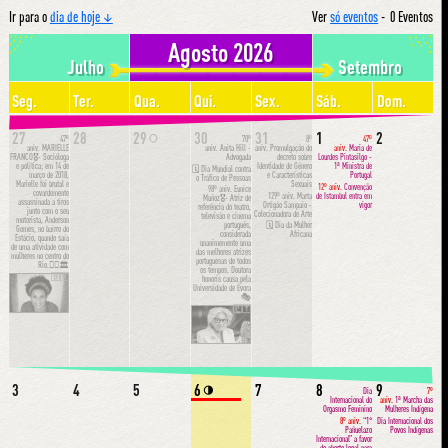
Ir para o
dia de hoje ↓
Ver
só eventos
-
0 Eventos
Agosto 2026
Julho
Setembro
Seg.
Ter.
Qua.
Qui.
Sex.
Sáb.
Dom.
27
28
29
30
31
1
2
🌕
47º
70º
8º
47º
aniv.
MARIELLE
aniv.
Anita Hill -
aniv.
Promulgação do
aniv.
Maria de
FRANCO🎖- Socióloga
Advogada
decreto sobre
Lourdes Pintasilgo -
e política; em 14 de
Identidade de Género
1ª Ministra de
🗓 Dia Mundial contra
março de 2018,
e Características
Portugal
o Tráfico de Pessoas
Marielle foi brutal e
Sexuais
12º aniv.
Convenção
98º aniv.
Eunice
covardemente
129º aniv.
Marta
de Istambul entra em
Muñoz🎖- Atriz de
assassinada a tiros
Ortigão Sampaio -
vigor
referência do teatro,
junto com o seu
Colecionadora de Arte
televisão e cinema
motorista, Anderson
português,
🗓 Dia da Mulher
Gomes, no bairro do
considerada
Africana
Estácio, quando saía
unanimemente uma
de uma atividade com
das melhores atrizes
mulheres no centro do
portuguesas de todos
Rio.✊🏾🏛
os tempos. Doutora
🇧🇷
honoris causa pela
Universidade de Évora
🎭
🇵🇹
3
4
5
6
7
8
9
🌗
Dia
7º
Internacional do
aniv.
1ª Marcha das
Orgasmo Feminino
Mulheres Indígena
8º aniv.
“1°
Dia Internacional dos
Pañuelazo
Povos Indígenas
Internacional” a favor
do aborto legal para