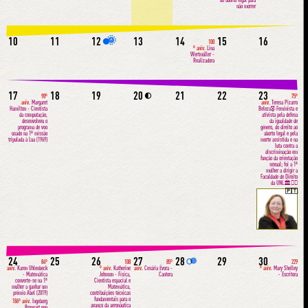
não morrer
10
11
12
13
14
15
16
🌑
100
º aniv.
Lina
Wertmüller -
Realizadora
17
18
19
20
21
22
23
🌓
90º
75º
aniv.
Margaret
aniv.
Teresa Pizarro
Hamilton - Cientista
Beleza🎖-Feminista e
da computação,
ativista pela defesa
desenvolveu o
da igualdade de
programa de voo
género, do direito ao
usado na 1ª missão
aborto legal e pela
tripulada à Lua (1969)
morte assistida e na
luta contra a
discriminação em
função da orientação
sexual; foi a 1ª
mulher a dirigir a
Faculdade de Direito
da UNL🏛✊🏽
🇵🇹
24
25
26
27
28
29
30
🌕
84º
108
85º
229
aniv.
Karen Uhlenbeck
º aniv.
Katherine
aniv.
Cesária Évora -
º aniv.
Mary Shelley
- Matemática
Johnson - Física,
Cantora
- Escritora
converte-se na 1ª
Cientista espacial e
mulher a ganhar um
Matemática,
prémio Abel (2019)
contribuições técnicas
fundamentais para o
186º aniv.
Ingeborg
avanço da aeronáutica
Bronsart von