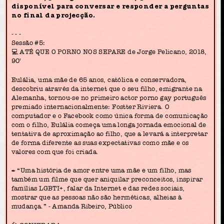
disponível para conversar e responder a perguntas
no final da projecção.
- - -
Sessão #5:
💻 ATÉ QUE O PORNO NOS SEPARE de Jorge Pelicano, 2018,
90'
Eulália, uma mãe de 65 anos, católica e conservadora,
descobriu através da internet que o seu filho, emigrante na
Alemanha, tornou-se no primeiro actor porno gay português
premiado internacionalmente: Fostter Riviera. O
computador e o Facebook como única forma de comunicação
com o filho, Eulália começa uma longa jornada emocional de
tentativa de aproximação ao filho, que a levará a interpretar
de forma diferente as suas expectativas como mãe e os
valores com que foi criada.
✒️ “Uma história de amor entre uma mãe e um filho, mas
também um filme que quer aniquilar preconceitos, inspirar
famílias LGBTI+, falar da Internet e das redes sociais,
mostrar que as pessoas não são herméticas, alheias à
mudança.” - Amanda Ribeiro, Público