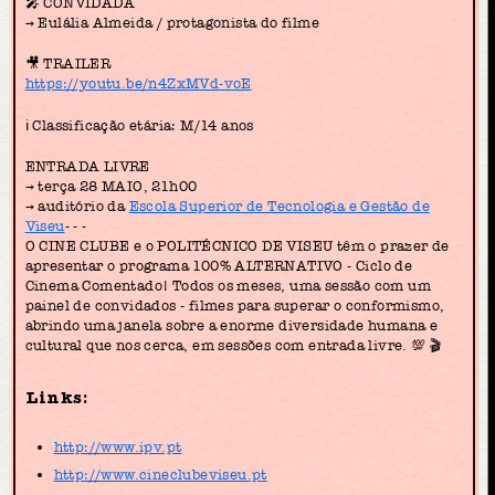
🎤 CONVIDADA
→ Eulália Almeida / protagonista do filme
🎥 TRAILER
https://youtu.be/n4ZxMVd-voE
ℹ️ Classificação etária: M/14 anos
ENTRADA LIVRE
→ terça 28 MAIO, 21h00
→ auditório da
Escola Superior de Tecnologia e Gestão de
Viseu
- - -
O CINE CLUBE e o POLITÉCNICO DE VISEU têm o prazer de
apresentar o programa 100% ALTERNATIVO - Ciclo de
Cinema Comentado! Todos os meses, uma sessão com um
painel de convidados - filmes para superar o conformismo,
abrindo uma janela sobre a enorme diversidade humana e
cultural que nos cerca, em sessões com entrada livre. 💯 🎬
Links:
http://www.ipv.pt
http://www.cineclubeviseu.pt