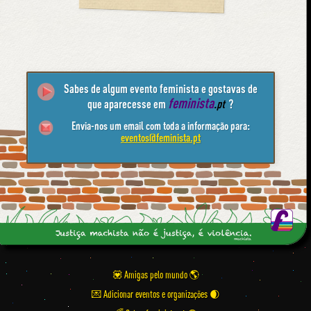
Sabes de algum evento feminista e gostavas de
feminista
que aparecesse em
.pt
?
Envia-nos um email com toda a informação para:
eventos@feminista.pt
💟 Amigas pelo mundo
💌 Adicionar eventos e organizações