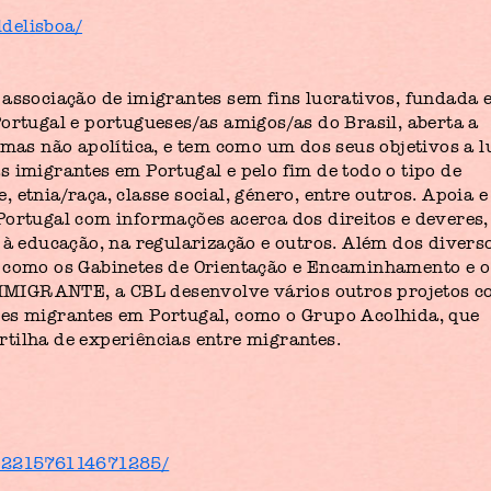
delisboa/
 associação de imigrantes sem fins lucrativos, fundada
ortugal e portugueses/as amigos/as do Brasil, aberta a
 mas não apolítica, e tem como um dos seus objetivos a l
 imigrantes em Portugal e pelo fim de todo o tipo de
 etnia/raça, classe social, género, entre outros. Apoia e
Portugal com informações acerca dos direitos e deveres,
 à educação, na regularização e outros. Além dos divers
, como os Gabinetes de Orientação e Encaminhamento e o
P IMIGRANTE, a CBL desenvolve vários outros projetos 
des migrantes em Portugal, como o Grupo Acolhida, que
tilha de experiências entre migrantes.
/1221576114671285/