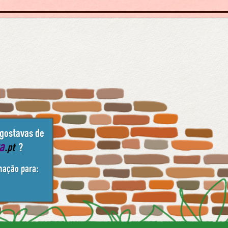
 gostavas de
ta
.pt
?
mação para: