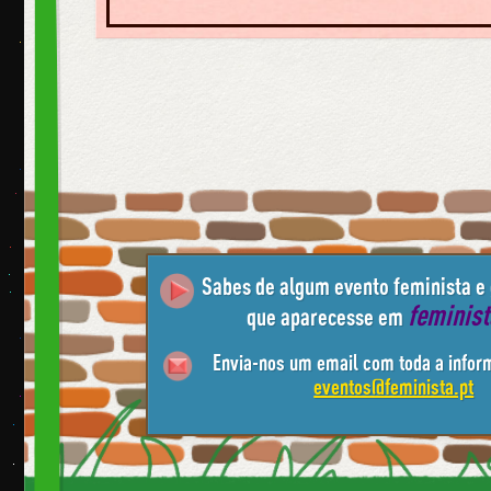
Sabes de algum evento feminista e
feminis
que aparecesse em
Envia-nos um email com toda a infor
eventos@feminista.pt