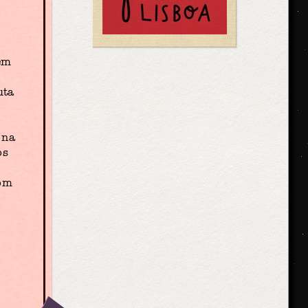
 em
uta
 na
os
com