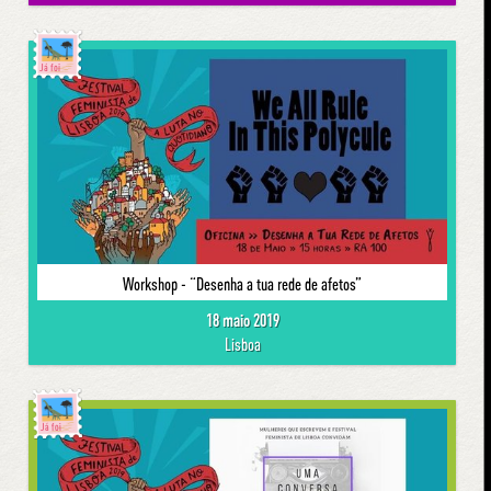
Já foi
Workshop - “Desenha a tua rede de afetos”
18 maio 2019
Lisboa
Já foi