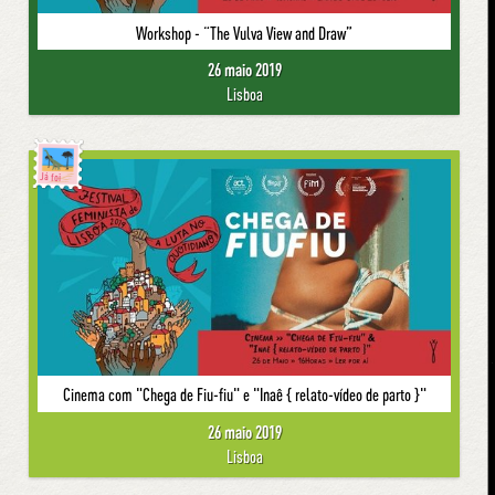
Workshop - “The Vulva View and Draw”
26 maio 2019
Lisboa
Já foi
Cinema com "Chega de Fiu-fiu" e "Inaê { relato-vídeo de parto }"
26 maio 2019
Lisboa