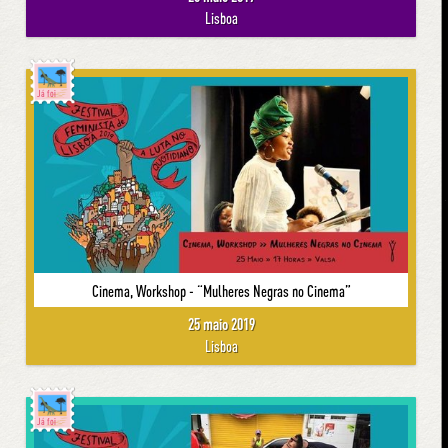
Lisboa
Já foi
Cinema, Workshop - “Mulheres Negras no Cinema”
25 maio 2019
Lisboa
Já foi