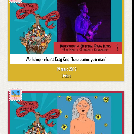
Já foi
Workshop - oficina Drag King “here comes your man”
19 maio 2019
Lisboa
Já foi