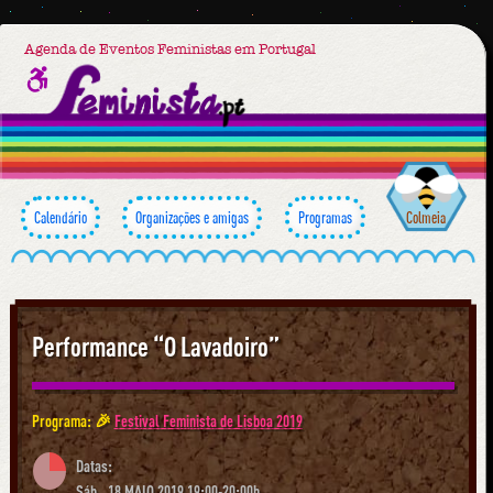
Agenda de Eventos Feministas em Portugal
Calendário
Organizações e amigas
Programas
Colmeia
Performance “O Lavadoiro”
Programa: 🎉
Festival Feminista de Lisboa 2019
Datas:
Sáb., 18 MAIO 2019 19:00-20:00h