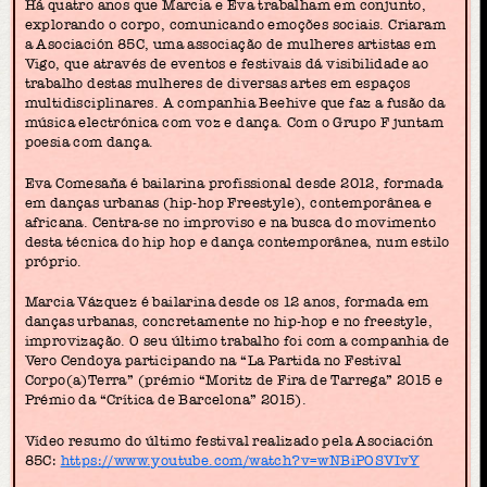
Há quatro anos que Marcia e Eva trabalham em conjunto,
explorando o corpo, comunicando emoções sociais. Criaram
a Asociación 85C, uma associação de mulheres artistas em
Vigo, que através de eventos e festivais dá visibilidade ao
trabalho destas mulheres de diversas artes em espaços
multidisciplinares. A companhia Beehive que faz a fusão da
música electrónica com voz e dança. Com o Grupo F juntam
poesia com dança.
Eva Comesaña é bailarina profissional desde 2012, formada
em danças urbanas (hip-hop Freestyle), contemporânea e
africana. Centra-se no improviso e na busca do movimento
desta técnica do hip hop e dança contemporânea, num estilo
próprio.
Marcia Vázquez é bailarina desde os 12 anos, formada em
danças urbanas, concretamente no hip-hop e no freestyle,
improvização. O seu último trabalho foi com a companhia de
Vero Cendoya participando na “La Partida no Festival
Corpo(a)Terra” (prémio “Moritz de Fira de Tarrega” 2015 e
Prémio da “Crítica de Barcelona” 2015).
Vídeo resumo do último festival realizado pela Asociación
85C:
https://www.youtube.com/watch?v=wNBiPOSVIvY