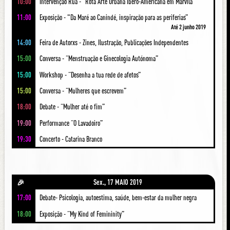
10:00
Intervenção Rua - “Rota Arte Urbana Ibero-Americana em Marvila"
11:00
Exposição - "Da Maré ao Canindé, inspiração para as periferias”
Até 2 junho 2019
14:00
Feira de Autorxs - Zines, Ilustração, Publicações Independentes
15:00
Conversa - “Menstruação e Ginecologia Autónoma”
15:00
Workshop - “Desenha a tua rede de afetos”
15:00
Conversa - “Mulheres que escrevem”
18:00
Debate - “Mulher até o fim”
19:00
Performance “O Lavadoiro”
19:30
Concerto - Catarina Branco
Sex., 17 MAIO 2019
🎉
17:00
Debate- Psicologia, autoestima, saúde, bem-estar da mulher negra
18:00
Exposição - “My Kind of Femininity”