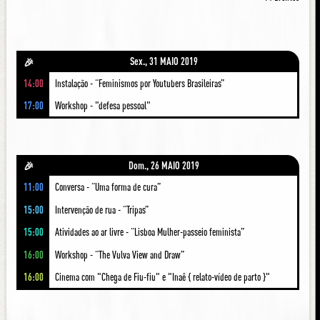
Sex., 31 MAIO 2019
🎉
14:00
Instalação - “Feminismos por Youtubers Brasileiras”
17:00
Workshop - "defesa pessoal"
Dom., 26 MAIO 2019
🎉
11:00
Conversa - “Uma forma de cura”
15:00
Intervenção de rua - “Tripas”
15:00
Atividades ao ar livre - “Lisboa Mulher-passeio feminista”
16:00
Workshop - “The Vulva View and Draw”
16:00
Cinema com "Chega de Fiu-fiu" e "Inaê { relato-vídeo de parto }"