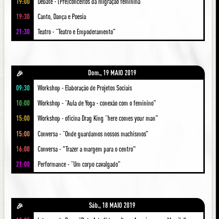
19:00
Debate - (Pre)conceitos da migração feminina
19:30
Canto, Dança e Poesia
21:30
Teatro - “Teatro e Empoderamento”
Dom., 19 MAIO 2019
🎉
09:30
Workshop - Elaboração de Projetos Sociais
10:00
Workshop - “Aula de Yoga - conexão com o feminino”
15:00
Workshop - oficina Drag King “here comes your man”
15:00
Conversa - “Onde guardamos nossos machismos”
16:00
Conversa - "Trazer a margem para o centro"
21:00
Performance - “Um corpo cavalgado”
Sáb., 18 MAIO 2019
🎉