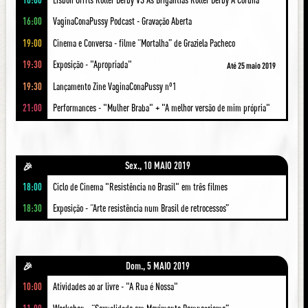
16:00
VaginaConaPussy Podcast - Gravação Aberta
19:00
Cinema e Conversa - filme “Mortalha” de Graziela Pacheco
19:30
Exposição - "Apropriada"
Até 25 maio 2019
19:30
Lançamento Zine VaginaConaPussy nº1
21:00
Performances - "Mulher Braba" + "A melhor versão de mim própria"
Sex., 10 MAIO 2019
🎉
18:00
Ciclo de Cinema "Resistência no Brasil" em três filmes
18:30
Exposição - “Arte resistência num Brasil de retrocessos”
Dom., 5 MAIO 2019
🎉
10:00
Atividades ao ar livre - "A Rua é Nossa"