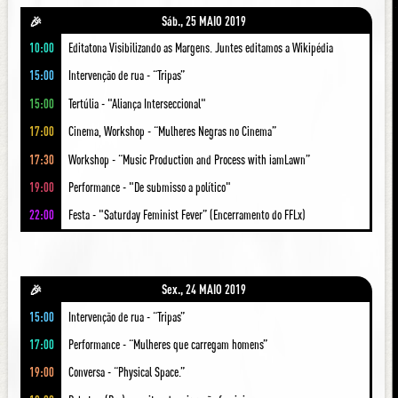
Sáb., 25 MAIO 2019
🎉
10:00
Editatona Visibilizando as Margens. Juntes editamos a Wikipédia
15:00
Intervenção de rua - “Tripas”
15:00
Tertúlia - "Aliança Interseccional"
17:00
Cinema, Workshop - “Mulheres Negras no Cinema”
17:30
Workshop - “Music Production and Process with iamLawn”
19:00
Performance - "De submisso a político"
22:00
Festa - "Saturday Feminist Fever” (Encerramento do FFLx)
Sex., 24 MAIO 2019
🎉
15:00
Intervenção de rua - “Tripas”
17:00
Performance - “Mulheres que carregam homens”
19:00
Conversa - “Physical Space.”