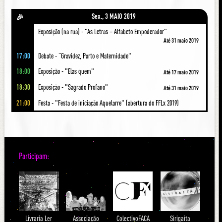
Sex., 3 MAIO 2019
🎉
Exposição (na rua) - "As Letras – Alfabeto Empoderador"
Até 31 maio 2019
17:00
Debate - “Gravidez, Parto e Maternidade"
18:00
Exposição - "Elas quem"
Até 17 maio 2019
18:30
Exposição - "Sagrado Profano"
Até 31 maio 2019
21:00
Festa - "Festa de iniciação Aquelarre" (abertura do FFLx 2019)
Participam:
Livraria Ler
Associação
ColectivoFACA
Sirigaita