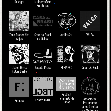
Devagar
Mulheres sem
Fronteiras
Zona Franca Nos
Casa do Brasil
AtelierSer
VALSA
Anjos
de Lisboa
Lisbon Grrrls
Sapata Press
FEMAFRO
Queer As Fuck
Roller Derby
Festival
Feminista de
Associação
Centro LGBT
Fumaça
Lisboa
Portuguesa
pelos Direitos
da Mulher na