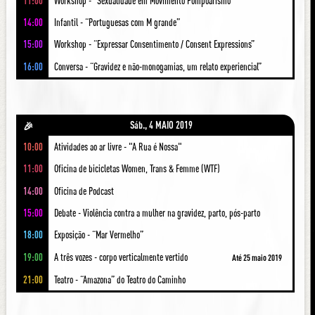
11:00
Workshop - “Sexualidade em Movimento Pompoarismo”
14:00
Infantil - “Portuguesas com M grande”
15:00
Workshop - “Expressar Consentimento / Consent Expressions”
16:00
Conversa - “Gravidez e não-monogamias, um relato experiencial”
Sáb., 4 MAIO 2019
🎉
10:00
Atividades ao ar livre - "A Rua é Nossa"
11:00
Oficina de bicicletas Women, Trans & Femme (WTF)
14:00
Oficina de Podcast
15:00
Debate - Violência contra a mulher na gravidez, parto, pós-parto
18:00
Exposição - “Mar Vermelho”
19:00
A três vozes - corpo verticalmente vertido
Até 25 maio 2019
21:00
Teatro - “Amazona” do Teatro do Caminho