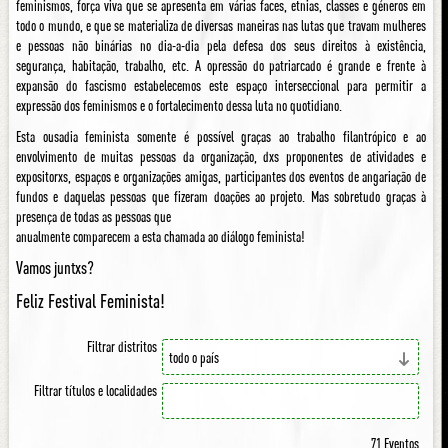
feminismos, força viva que se apresenta em várias faces, etnias, classes e géneros em
todo o mundo, e que se materializa de diversas maneiras nas lutas que travam mulheres
e pessoas não binárias no dia-a-dia pela defesa dos seus direitos à existência,
segurança, habitação, trabalho, etc. A opressão do patriarcado é grande e frente à
expansão do fascismo estabelecemos este espaço interseccional para permitir a
expressão dos feminismos e o fortalecimento dessa luta no quotidiano.
Esta ousadia feminista somente é possível graças ao trabalho filantrópico e ao
envolvimento de muitas pessoas da organização, dxs proponentes de atividades e
expositorxs, espaços e organizações amigas, participantes dos eventos de angariação de
fundos e daquelas pessoas que fizeram doações ao projeto. Mas sobretudo graças à
presença de todas as pessoas que
anualmente comparecem a esta chamada ao diálogo feminista!
Vamos juntxs?
Feliz Festival Feminista!
Filtrar distritos
Filtrar títulos e localidades
71 Eventos