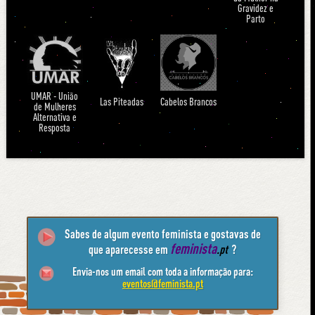
Gravidez e
Parto
UMAR - União
Las Piteadas
Cabelos Brancos
de Mulheres
Alternativa e
Resposta
Sabes de algum evento feminista e gostavas de
feminista
que aparecesse em
.pt
?
Envia-nos um email com toda a informação para:
eventos@feminista.pt