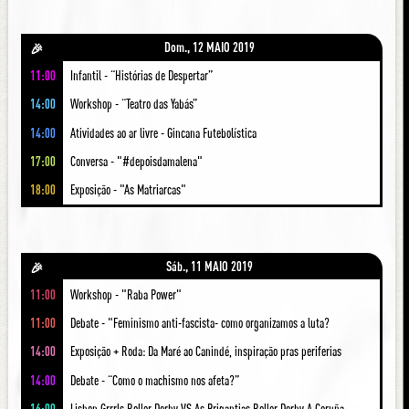
Dom., 12 MAIO 2019
🎉
11:00
Infantil - “Histórias de Despertar”
14:00
Workshop - “Teatro das Yabás”
14:00
Atividades ao ar livre - Gincana Futebolística
17:00
Conversa - "#depoisdamalena"
18:00
Exposição - "As Matriarcas"
Sáb., 11 MAIO 2019
🎉
11:00
Workshop - "Raba Power"
11:00
Debate - "Feminismo anti-fascista- como organizamos a luta?
14:00
Exposição + Roda: Da Maré ao Canindé, inspiração pras periferias
14:00
Debate - “Como o machismo nos afeta?”
16:00
Lisbon Grrrls Roller Derby VS As Brigantias Roller Derby A Coruña