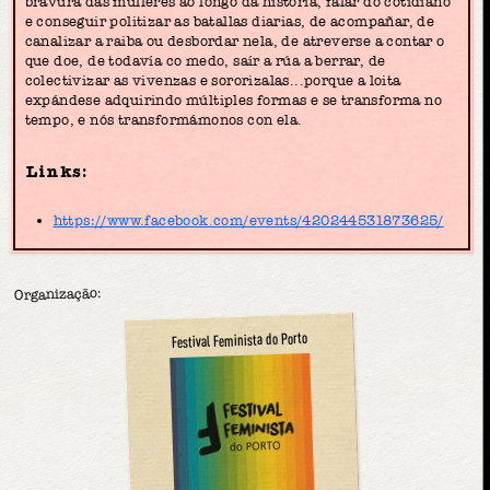
bravura das mulleres ao longo da historia, falar do cotidiano
e conseguir politizar as batallas diarias, de acompañar, de
canalizar a raiba ou desbordar nela, de atreverse a contar o
que doe, de todavía co medo, saír a rúa a berrar, de
colectivizar as vivenzas e sororizalas...porque a loita
expándese adquirindo múltiples formas e se transforma no
tempo, e nós transformámonos con ela.
Links:
https://www.facebook.com/events/420244531873625/
Organização:
Festival Feminista do Porto