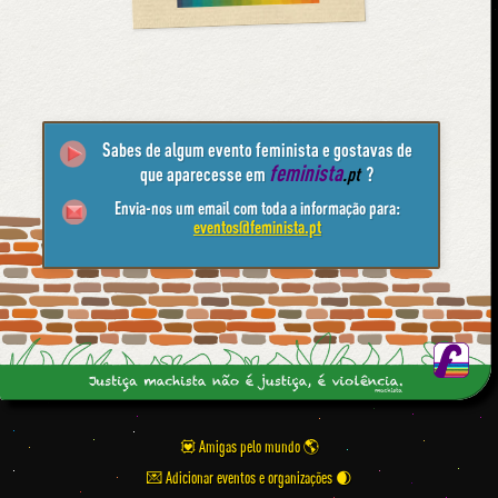
Sabes de algum evento feminista e gostavas de
feminista
que aparecesse em
.pt
?
Envia-nos um email com toda a informação para:
eventos@feminista.pt
💟 Amigas pelo mundo
💌 Adicionar eventos e organizações