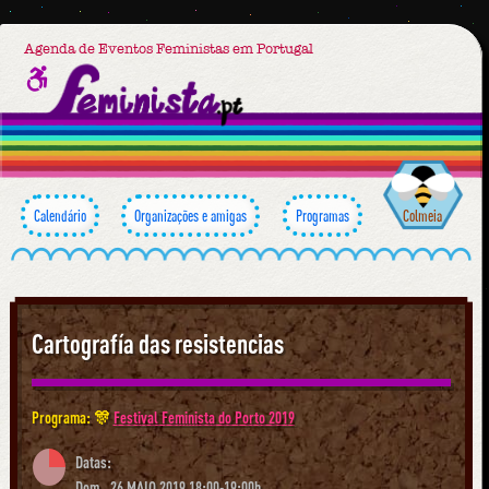
Agenda de Eventos Feministas em Portugal
Calendário
Organizações e amigas
Programas
Colmeia
Cartografía das resistencias
Programa: 🎊
Festival Feminista do Porto 2019
Datas:
Dom., 26 MAIO 2019 18:00-19:00h