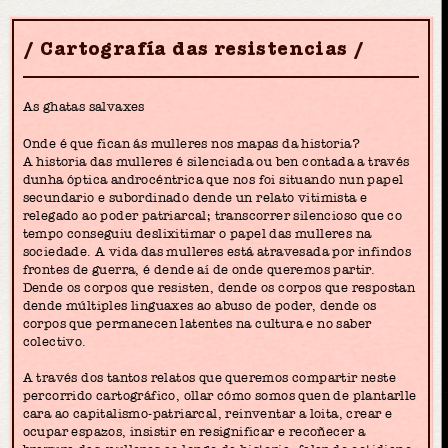
Cartografía das resistencias
As ghatas salvaxes
Onde é que fican ás mulleres nos mapas da historia?
A historia das mulleres é silenciada ou ben contada a través
dunha óptica androcéntrica que nos foi situando nun papel
secundario e subordinado dende un relato vitimista e
relegado ao poder patriarcal; transcorrer silencioso que co
tempo conseguiu deslixitimar o papel das mulleres na
sociedade. A vida das mulleres está atravesada por infindos
frontes de guerra, é dende aí de onde queremos partir.
Dende os corpos que resisten, dende os corpos que respostan
dende múltiples linguaxes ao abuso de poder, dende os
corpos que permanecen latentes na cultura e no saber
colectivo.
A través dos tantos relatos que queremos compartir neste
percorrido cartográfico, ollar cómo somos quen de plantarlle
cara ao capitalismo-patriarcal, reinventar a loita, crear e
ocupar espazos, insistir en resignificar e recoñecer a