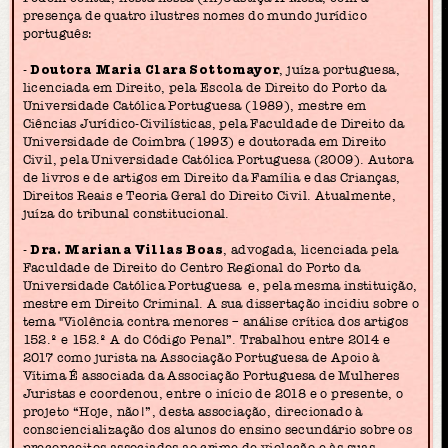
presença de quatro ilustres nomes do mundo jurídico
português:
-
Doutora Maria Clara Sottomayor
, juíza portuguesa,
licenciada em Direito, pela Escola de Direito do Porto da
Universidade Católica Portuguesa (1989), mestre em
Ciências Jurídico-Civilísticas, pela Faculdade de Direito da
Universidade de Coimbra (1993) e doutorada em Direito
Civil, pela Universidade Católica Portuguesa (2009). Autora
de livros e de artigos em Direito da Família e das Crianças,
Direitos Reais e Teoria Geral do Direito Civil. Atualmente,
juíza do tribunal constitucional.
-
Dra. Mariana Villas Boas
, advogada, licenciada pela
Faculdade de Direito do Centro Regional do Porto da
Universidade Católica Portuguesa e, pela mesma instituição,
mestre em Direito Criminal. A sua dissertação incidiu sobre o
tema "Violência contra menores – análise crítica dos artigos
152.º e 152.º A do Código Penal”. Trabalhou entre 2014 e
2017 como jurista na Associação Portuguesa de Apoio à
Vítima É associada da Associação Portuguesa de Mulheres
Juristas e coordenou, entre o início de 2018 e o presente, o
projeto “Hoje, não!”, desta associação, direcionado à
consciencialização dos alunos do ensino secundário sobre os
preconceitos associados ao crime de violação e às suas