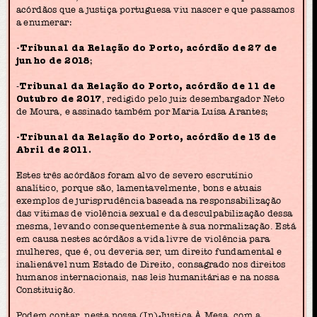
acórdãos que a justiça portuguesa viu nascer e que passamos
a enumerar:
-Tribunal da Relação do Porto, acórdão de 27 de
junho de 2018
;
-
Tribunal da Relação do Porto, acórdão de 11 de
Outubro de 2017
, redigido pelo juiz desembargador Neto
de Moura, e assinado também por Maria Luísa Arantes;
-Tribunal da Relação do Porto, acórdão de 13 de
Abril de 2011.
Estes três acórdãos foram alvo de severo escrutínio
analítico, porque são, lamentavelmente, bons e atuais
exemplos de jurisprudência baseada na responsabilização
das vítimas de violência sexual e da desculpabilização dessa
mesma, levando consequentemente à sua normalização. Está
em causa nestes acórdãos a vida livre de violência para
mulheres, que é, ou deveria ser, um direito fundamental e
inalienável num Estado de Direito, consagrado nos direitos
humanos internacionais, nas leis humanitárias e na nossa
Constituição.
Podem contar, nesta nossa (In)Justiça À Mesa, com a