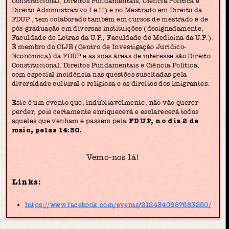
Constitucional, Direitos Fundamentais, Ciência Política e
Direito Administrativo I e II) e no Mestrado em Direito da
FDUP , tem colaborado também em cursos de mestrado e de
pós-graduação em diversas instituições (designadamente,
Faculdade de Letras da U.P., Faculdade de Medicina da U.P.).
É membro do CIJE (Centro de Investigação Jurídico-
Económica) da FDUP e as suas áreas de interesse são Direito
Constitucional, Direitos Fundamentais e Ciência Política,
com especial incidência nas questões suscitadas pela
diversidade cultural e religiosa e os direitos dos imigrantes.
Este é um evento que, indubitavelmente, não vão querer
perder, pois certamente enriquecerá e esclarecerá todos
aqueles que venham e passem pela
FDUP, no dia 2 de
maio, pelas 14:30.
Vemo-nos lá!
Links:
https://www.facebook.com/events/2124340687683250/