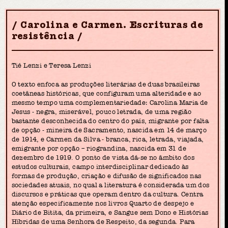
Carolina e Carmen. Escrituras de
resistência
Tié Lenzi e Teresa Lenzi
O texto enfoca as produções literárias de duas brasileiras
coetâneas históricas, que configuram uma alteridade e ao
mesmo tempo uma complementariedade: Carolina Maria de
Jesus - negra, miserável, pouco letrada, de uma região
bastante desconhecida do centro do país, migrante por falta
de opção - mineira de Sacramento, nascida em 14 de março
de 1914, e Carmen da Silva - branca, rica, letrada, viajada,
emigrante por opção – riograndina, nascida em 31 de
dezembro de 1919. O ponto de vista dá-se no âmbito dos
estudos culturais, campo interdisciplinar dedicado às
formas de produção, criação e difusão de significados nas
sociedades atuais, no qual a literatura é considerada um dos
discursos e práticas que operam dentro da cultura. Centra
atenção especificamente nos livros Quarto de despejo e
Diário de Bitita, da primeira, e Sangue sem Dono e Histórias
Híbridas de uma Senhora de Respeito, da segunda. Para