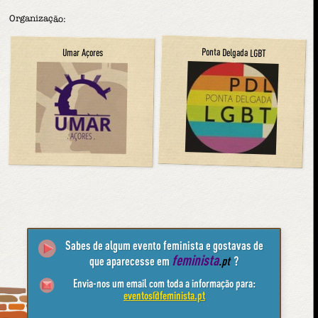
Organização:
Ponta Delgada LGBT
Umar Açores
Sabes de algum evento feminista e gostavas de
feminista
que aparecesse em
.pt
?
Envia-nos um email com toda a informação para:
eventos@feminista.pt