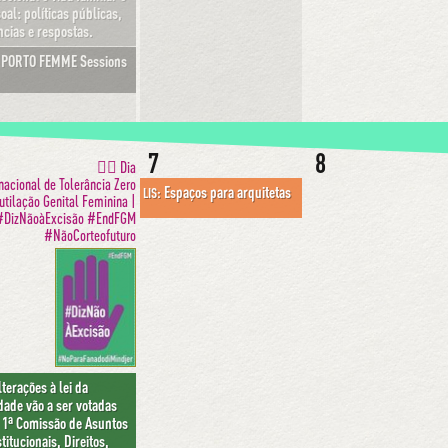
oal: políticas públicas,
ncias e respostas.
PORTO FEMME Sessions
7
8
✋🏾 Dia
nacional de Tolerância Zero
Espaços para arquitetas
LIS:
utilação Genital Feminina |
#DizNãoàExcisão #EndFGM
#NãoCorteofuturo
lterações à lei da
dade vão a ser votadas
 1ª Comissão de Asuntos
titucionais, Direitos,