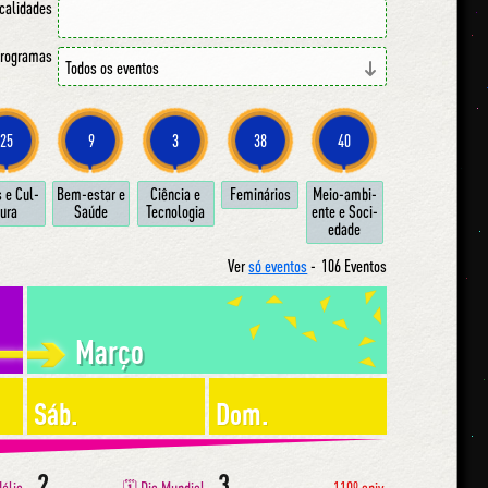
ocalidades
 programas
25
9
3
38
40
s e Cul­
Bem-estar e
Ci­ên­cia e
Fe­mi­ná­ri­os
Meio-am­bi­
u­ra
Sa­ú­de
Tec­no­lo­gia
en­te e So­ci­
e­da­de
Ver
só eventos
-
106 Eventos
Março
Sáb.
Dom.
2
3