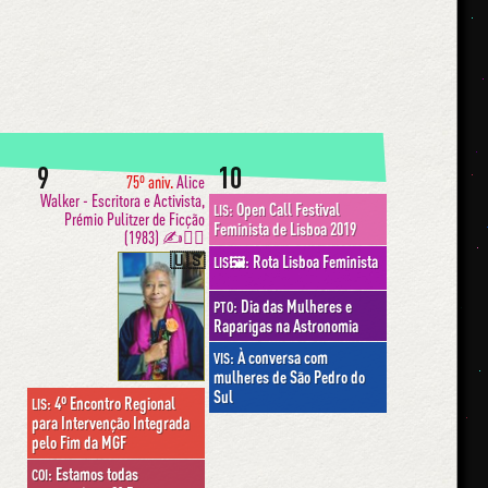
9
10
75º aniv.
Alice
Walker - Escritora e Activista,
Open Call Festival
LIS:
Prémio Pulitzer de Ficção
Feminista de Lisboa 2019
(1983) ✍️✊🏾
🇺🇸
Rota Lisboa Feminista
LIS🖼:
Dia das Mulheres e
PTO:
Raparigas na Astronomia
À conversa com
VIS:
mulheres de São Pedro do
Sul
4º Encontro Regional
LIS:
para Intervenção Integrada
pelo Fim da MGF
Estamos todas
COI: