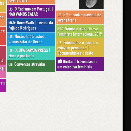
jovens trans
tas
O Racismo em Portugal |
LIS:
NÃO VAMOS CALAR
5.º encontro nacional de
LIS:
 de
jovens trans
QueerWalk | Levada da
MAD:
Fajã do Rodrigues
Vamos pintar a Greve
BRG:
tos:
Feminista Internacional 2019
Núcleo lgbti Lisboa:
LIS:
Vamos Falar de Sexo?
Feministas: o que elas
LIS:
estavam pensando |
OCUPA SAPATA PRESS |
LIS:
Documentário e debate
zines e pontapés
ia
📻 Ilícitas | Travessias de
Conversas atrevidas
CB:
um colectivo feminista
BTI
esta