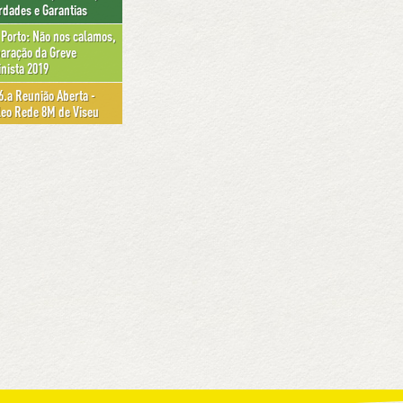
rdades e Garantias
Porto: Não nos calamos,
aração da Greve
nista 2019
6.a Reunião Aberta -
eo Rede 8M de Viseu