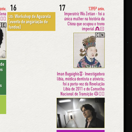
16
17
aniv.
1395º aniv.
lena
Imperatriz Wu Zetian - foi a
Workshop de Aguarela
LIS:
 ✊🏾
única mulher na história da
[evento de angariação de
China que ocupou o trono
🇪
fundos]
imperial 👸🏻
🇨🇳
 de
es
Iman Bugaighis🎖- Investigadora
líbia, médica dentista e ativista;
foi a porta-voz da Revolução
os
Líbia de 2011 e do Conselho
Nacional de Transição 🥼✊🏽
🇱🇾