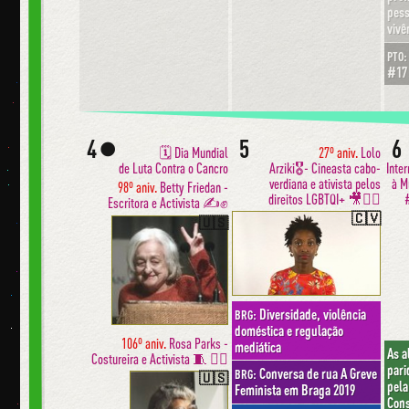
pess
vivê
PTO:
#17
4
5
6
🌑
🗓 Dia Mundial
27º aniv.
Lolo
de Luta Contra o Cancro
Arziki🎖- Cineasta cabo-
Inter
verdiana e ativista pelos
à M
98º aniv.
Betty Friedan -
direitos LGBTQI+ 🎥✊🏾
Escritora e Activista ✍️✊
🇨🇻
🇺🇸
Diversidade, violência
BRG:
doméstica e regulação
106º aniv.
Rosa Parks -
mediática
As a
Costureira e Activista 🧵 ✊🏿
pari
Conversa de rua A Greve
BRG:
🇺🇸
pela
Feminista em Braga 2019
Cons