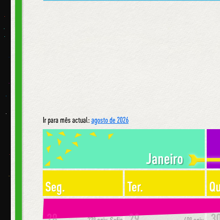
Ir para mês actual:
agosto de 2026
Janeiro
Seg.
Ter.
Qu
28
29
3