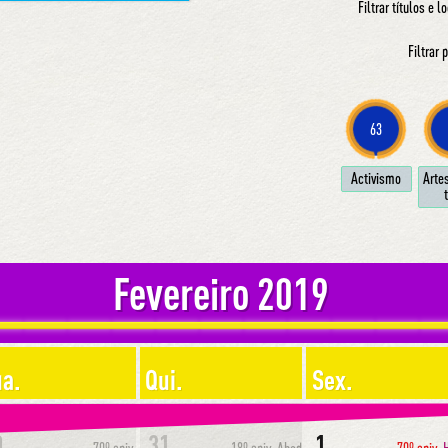
Filtrar títulos e l
Filtrar
63
Ac­ti­vis­mo
Ar­te
t
Fevereiro 2019
a.
Qui.
Sex.
0
31
1