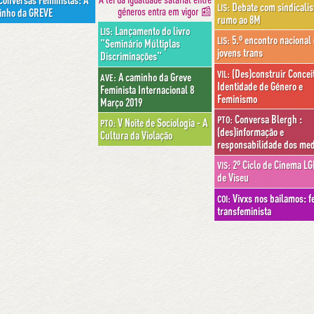
onversas Feministas: A
Debate com sindicalis
LIS:
géneros entra em vigor 📰
inho da GREVE
rumo ao 8M
Lançamento do livro
LIS:
5.º encontro nacional
LIS:
"Seminário Múltiplas
jovens trans
Discriminações"
(Des)construir Concei
VIL:
A caminho da Greve
AVE:
Identidade de Género e
Feminista Internacional 8
Feminismo
Março 2019
Conversa Blergh :
PTO:
V Noite de Sociologia - A
PTO:
(des)informação e
Cultura da Violação
responsabilidade dos med
2º Ciclo de Cinema LG
VIS:
de Viseu
Vivxs nos bailamos: f
COI:
transfeminista