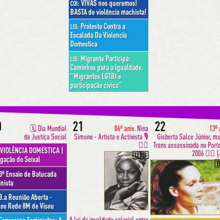
VIVAS nos queremos!
COI:
BASTA de violência machista!
Protesto Contra a
LIS:
Escalada Da Violencia
Domestica
Migrante Participa:
LIS:
Caminhos para a Igualdade.
"Migrantes LGTBI e
participação cívica"
0
21
22
🗓 Dia Mundial
86º aniv.
Nina
13º 
da Justiça Social
Simone - Artista e Activista 🎙
Gisberta Salce Júnior, m
✊🏿
Trans assassinada no Port
VIOLÊNCIA DOMÉSTICA |
2006 ✊🏼 
🇺🇸
gação do Seixal

3º Ensaio de Batucada
nista
8.a Reunião Aberta -
eo Rede 8M de Viseu
A lei da igualdade salarial entre