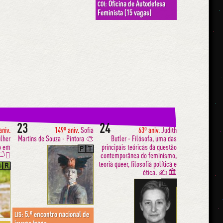
Oficina de Autodefesa
COI:
Feminista (15 vagas)
23
24
aniv.
149º aniv.
Sofia
63º aniv.
Judith
ulher
Martins de Souza - Pintora 🎨
Butler - Filósofa, uma das
o em
principais teóricas da questão
🇵🇹
️‍⚧️
contemporânea do feminismo,
teoria queer, filosofia política e
🇷
ética. ✍️🏛
🇺🇸
5.º encontro nacional de
LIS: