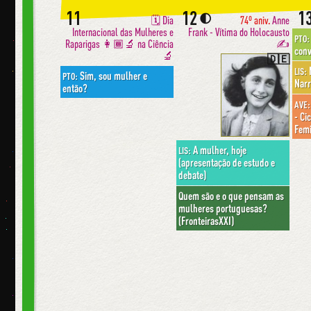
11
12
1
🌓
🗓 Dia
74º aniv.
Anne
Internacional das Mulheres e
Frank - Vítima do Holocausto
PTO:
Raparigas 👩🏾‍🔬 na Ciência
✍️
conv
🔬
🇩🇪
M
LIS:
Sim, sou mulher e
PTO:
Narr
então?
AVE:
- Ci
Femi
A mulher, hoje
LIS:
(apresentação de estudo e
debate)
Quem são e o que pensam as
mulheres portuguesas?
(FronteirasXXI)