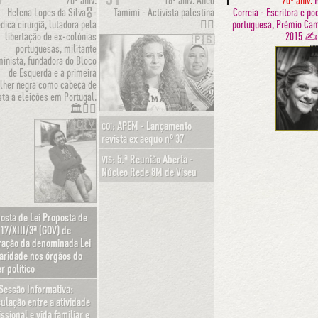
70º aniv.
18º aniv.
Ahed
70º aniv.
H
Helena Lopes da Silva🎖-
Tamimi - Activista palestina
Correia - Escritora e po
dica cirurgiã, lutadora pela
✊🏼
portuguesa, Prémio Ca
libertação de ex-colónias
2015 ✍
🇵🇸
portuguesas, militante

minista, fundadora do Bloco
de Esquerda e a primeira
lher negra como cabeça de
sta a eleições em Portugal.
🏛✊🏾
🇨🇻
APEM - Lançamento
COI:
revista ex aequo nº 37
5.ª Reunião Aberta -
VIS:
Núcleo Rede 8M de Viseu
osta de Lei Proposta de
117/XIII/3ª (GOV) de
ração da denominada Lei
aridade nos órgãos do
r político
Sessão Informativa:
culação entre a atividade
issional e vida familiar e