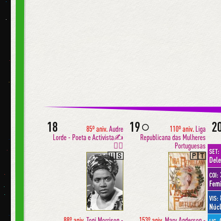
18
19
2
🌕
85º aniv.
Audre
110º aniv.
Liga
Lorde - Poeta e Activista✍️
Republicana das Mulheres
✊🏿
Portuguesas
SET:
🇺🇸
🇵🇹
Dele
COI:
Femi
VIS:
Núcl
88º aniv.
Toni Morrison -
153º aniv.
Mary Anderson -