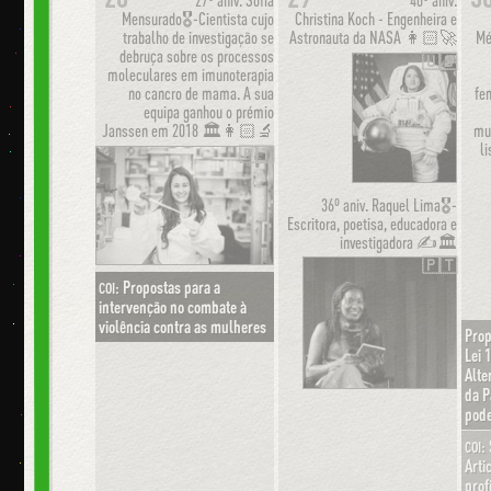
27º aniv.
Sofia
40º aniv.
Mensurado🎖-Cientista cujo
Christina Koch - Engenheira e
trabalho de investigação se
Astronauta da NASA 👩🏻‍🚀
Mé
debruça sobre os processos
🇺🇸
moleculares em imunoterapia
no cancro de mama. A sua
fe
equipa ganhou o prémio
Janssen em 2018 🏛👩🏻‍🔬
mu
li
🇵🇹
36º aniv.
Raquel Lima🎖-
Escritora, poetisa, educadora e
investigadora ✍️🏛
🇵🇹
Propostas para a
COI:
intervenção no combate à
violência contra as mulheres
Prop
Lei 
Alte
da P
pode
COI:
Arti
prof