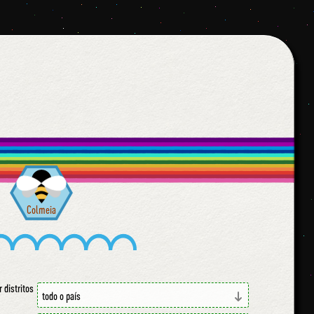
Colmeia
r distritos