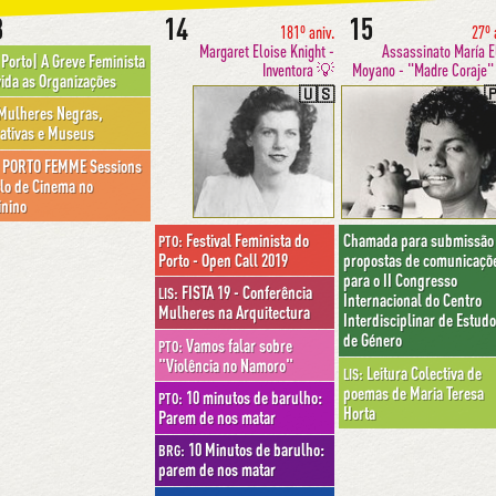
3
14
15
181º aniv.
27º 
Margaret Eloise Knight -
Assassinato María E
Porto| A Greve Feminista
Inventora 💡
Moyano - "Madre Coraje"
ida as Organizações
🇺🇸

ulheres Negras,
ativas e Museus
PORTO FEMME Sessions
clo de Cinema no
nino
Festival Feminista do
Chamada para submissão
PTO:
Porto - Open Call 2019
propostas de comunicaçõ
para o II Congresso
FISTA 19 - Conferência
LIS:
Internacional do Centro
Mulheres na Arquitectura
Interdisciplinar de Estud
de Género
Vamos falar sobre
PTO:
"Violência no Namoro"
Leitura Colectiva de
LIS:
poemas de Maria Teresa
10 minutos de barulho:
PTO:
Horta
Parem de nos matar
10 Minutos de barulho:
BRG:
parem de nos matar