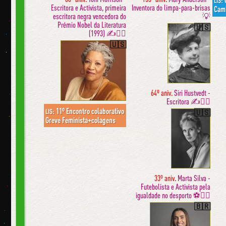
C
LIS:
Escritora e Activista, primeira
Inventora do limpa-para-brisas
Cam
escritora negra vencedora do
💡
Prémio Nobel da Literatura
🇺🇸
(1993) ✍️✊🏿
🇺🇸
64º aniv.
Siri Hustvedt -
Escritora ✍️✊🏼
11º Encontro colaborativo
LIS:
🇺🇸
Greve Feminista+colagens
33º aniv.
Marta Silva -
Futebolista e Activista pela
igualdade no desporto ⚽️✊🏾
🇧🇷