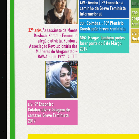
Aveiro | 3º Encontro a
AVE:
Libe
caminho da Greve Feminista
PTO:
Internacional
prep
Coimbra:: 10º Plenário
COI:
Femi
Construção Greve Feminista
32º aniv.
Assassinato da Meena
VIS:
Keshwar Kamal - Feminista
Braga: Também podes
BRG:
Núcl
afegã e ativista. Fundou a
fazer parte do 8 de Março
Associação Revolucionária das
2019
Mulheres do Afeganistão –
RAWA – em 1977. ♀︎ ✊🏽
🇦🇫
9º Encontro
LIS:
Colaborativo+Colagem de
cartazes Greve Feminista
2019