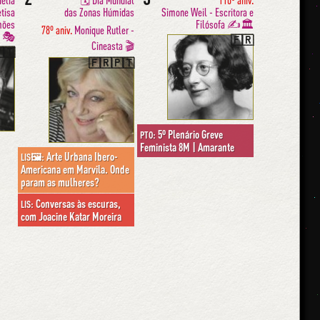
élia
🗓 Dia Mundial
110º aniv.
etisa
das Zonas Húmidas
Simone Weil - Escritora e
mões
Filósofa ✍️🏛
78º aniv.
Monique Rutler -
️ 🎭
🇫🇷
Cineasta 🎬
🇹
🇫🇷🇵🇹
5º Plenário Greve
PTO:
Feminista 8M | Amarante
Arte Urbana Ibero-
LIS🖼:
Americana em Marvila. Onde
param as mulheres?
Conversas às escuras,
LIS:
com Joacine Katar Moreira