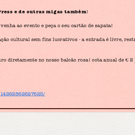
Press e de outras migas também
!
venha ao evento e peça o seu cartão de sapata!
ão cultural sem fins lucrativos - a entrada é livre, rest
tro diretamente no nosso balcão rosa! cota anual de € 2 
/314262862627625/