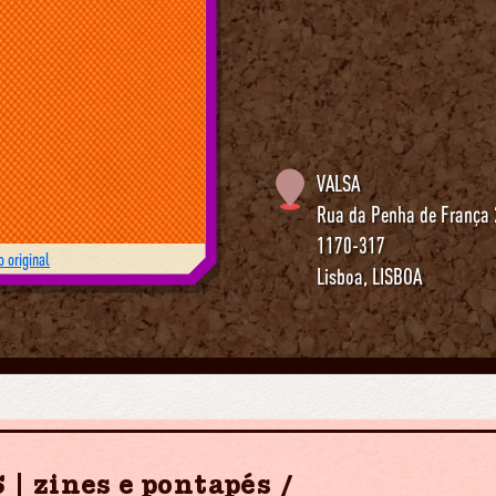
VALSA
Rua da Penha de França
1170-317
 original
Lisboa
,
LISBOA
 zines e pontapés