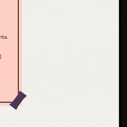
rita
]