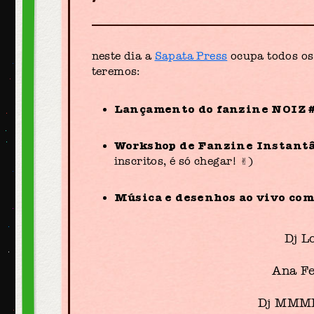
neste dia a
Sapata Press
ocupa todos os
teremos:
Lançamento do fanzine NOIZ 
Workshop de Fanzine Instant
inscritos, é só chegar! ✌)
Música e desenhos ao vivo co
Dj L
Ana Fe
Dj MMMN