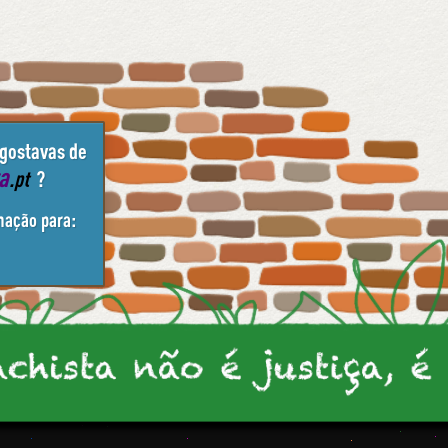
 gostavas de
ta
.pt
?
mação para: