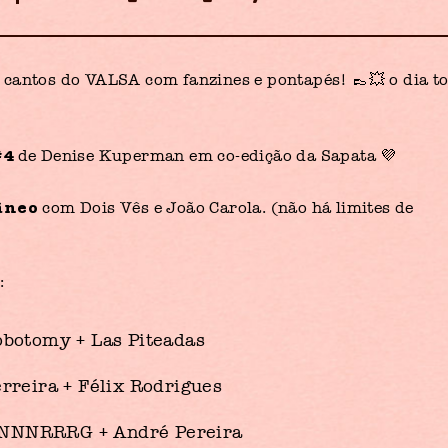
 cantos do VALSA com fanzines e pontapés! 👞💥 o dia t
#4
de Denise Kuperman em co-edição da Sapata 💜
âneo
com Dois Vês e João Carola. (não há limites de
m
:
obotomy + Las Piteadas
rreira + Félix Rodrigues
NNRRRG + André Pereira