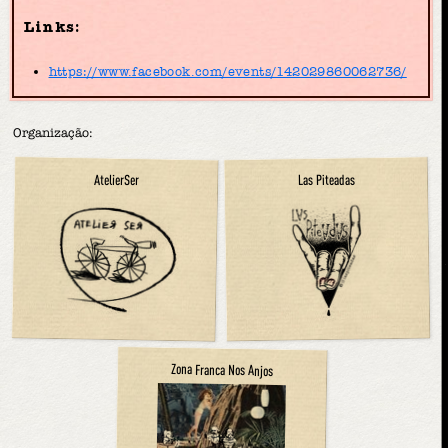
Links:
https://www.facebook.com/events/142029860062736/
Organização:
Las Piteadas
AtelierSer
Zona Franca Nos Anjos