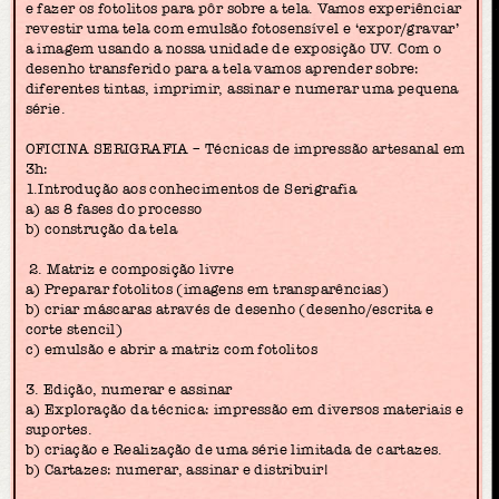
e fazer os fotolitos para pôr sobre a tela. Vamos experiênciar
revestir uma tela com emulsão fotosensível e ‘expor/gravar’
a imagem usando a nossa unidade de exposição UV. Com o
desenho transferido para a tela vamos aprender sobre:
diferentes tintas, imprimir, assinar e numerar uma pequena
série.
OFICINA SERIGRAFIA – Técnicas de impressão artesanal em
3h:
1.Introdução aos conhecimentos de Serigrafia
a) as 8 fases do processo
b) construção da tela
2. Matriz e composição livre
a) Preparar fotolitos (imagens em transparências)
b) criar máscaras através de desenho (desenho/escrita e
corte stencil)
c) emulsão e abrir a matriz com fotolitos
3. Edição, numerar e assinar
a) Exploração da técnica: impressão em diversos materiais e
suportes.
b) criação e Realização de uma série limitada de cartazes.
b) Cartazes: numerar, assinar e distribuir!