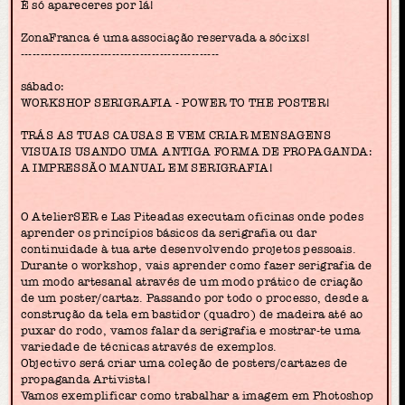
É só apareceres por lá!
ZonaFranca é uma associação reservada a sócixs!
--------------------------------------------------
sábado:
WORKSHOP SERIGRAFIA - POWER TO THE POSTER!
TRÁS AS TUAS CAUSAS E VEM CRIAR MENSAGENS
VISUAIS USANDO UMA ANTIGA FORMA DE PROPAGANDA:
A IMPRESSÃO MANUAL EM SERIGRAFIA!
O AtelierSER e Las Piteadas executam oficinas onde podes
aprender os princípios básicos da serigrafia ou dar
continuidade à tua arte desenvolvendo projetos pessoais.
Durante o workshop, vais aprender como fazer serigrafia de
um modo artesanal através de um modo prático de criação
de um poster/cartaz. Passando por todo o processo, desde a
construção da tela em bastidor (quadro) de madeira até ao
puxar do rodo, vamos falar da serigrafia e mostrar-te uma
variedade de técnicas através de exemplos.
Objectivo será criar uma coleção de posters/cartazes de
propaganda Artivista!
Vamos exemplificar como trabalhar a imagem em Photoshop