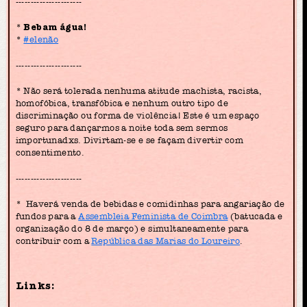
----------------------
*
Bebam água!
*
#elenão
----------------------
* Não será tolerada nenhuma atitude machista, racista,
homofóbica, transfóbica e nenhum outro tipo de
discriminação ou forma de violência! Este é um espaço
seguro para dançarmos a noite toda sem sermos
importunadxs. Divirtam-se e se façam divertir com
consentimento.
----------------------
* Haverá venda de bebidas e comidinhas para angariação de
fundos para a
Assembleia Feminista de Coimbra
(batucada e
organização do 8 de março) e simultaneamente para
contribuir com a
República das Marias do Loureiro
.
Links: