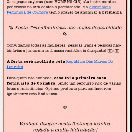
Os espaços seguros (sem HOMENS CIS) são instrumentos
poderosos na luta contra o patriarcado, e a
Assembleia
Feminista de Coimbra
tem o prazer de anunciar
a primeira
🦄
Festa Transfeminista não-mista desta cidade
🦄
Convidamos todas as mulheres, pessoas trans e pessoas não-
binárias a juntarem-se à nossa resistência dançante! ✊🏼✊✊🏿
A festa será acolhida pela
República Das Marias Do
Loureiro
.
Para quem não conhece,
esta foi a primeira casa
feminista de Coimbra
, tendo um percurso rico de várias
lutas e resistências. Óptimo pretexto para conhecerem
igualmente esta linda casa.
💜
Venham dançar nesta festança icónica
regada a muita hidratação!