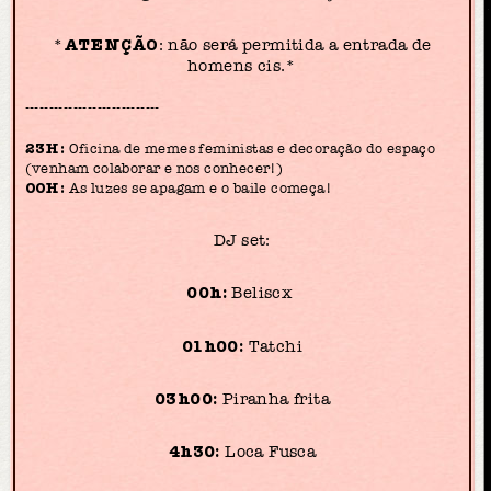
ATENÇÃO
*
: não será permitida a entrada de
homens cis.*
----------------------------
23H:
Oficina de memes feministas e decoração do espaço
(venham colaborar e nos conhecer!)
00H:
As luzes se apagam e o baile começa!
DJ set:
00h:
Beliscx
01h00:
Tatchi
03h00:
Piranha frita
4h30:
Loca Fusca