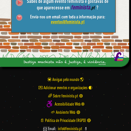
Sabes de algum evento feminista e gostavas de
feminista
que aparecesse em
.pt
?
Envia-nos um email com toda a informação para:
eventos@feminista.pt
💟 Amigas pelo mundo
💌 Adicionar eventos e organizações
🌈 Sobre feminista.pt 🟣
Acessibilidade Web 🌐
🌱 Ambiente Web 🟢
📄 Política de Privacidade (RGPD) 🔴
📨 Email:
info@feminista.pt
💄