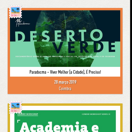
Já foi
Paradocma – Viver Melhor [a Cidade], É Preciso!
28 março 2019
Coimbra
Já foi