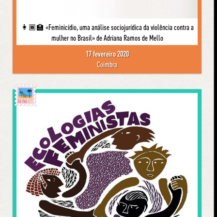
👩🏾‍🏫 «Feminicídio, uma análise sociojurídica da violência contra a
mulher no Brasil» de Adriana Ramos de Mello
17 fevereiro 2020
Coimbra
Já foi