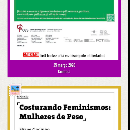
CANCELADO
bell hooks: uma voz insurgente e libertadora
25 março 2020
Coimbra
Já foi