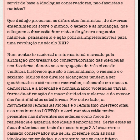
servir de base a ideologias conservadoras, neo-fascistas e
racistas?
Que diálogo procuram as diferentes feministas, de diversos
entendimentos sobre o mundo, o género e as mudanças, que
coloquem a discussão feminista e de género enquanto
natureza, pensamento e ação política imprescindíveis para
uma revolução no século XXI?
Num contexto nacional e internacional marcado pela
afirmação progressiva do conservadorismo das ideologias
neo-fascistas, denota-se a conjugação de três eixos de
violência históricos que são o nacionalismo, o racismo e o
sexismo. Muitos dos direitos alcançados tendem a ser
questionados e até mesmo rasurados, colocando em causa a
democracia e a liberdade e normalizando violências várias,
frutos da afirmação de masculinidades violentas e do evocar
das feminilidades subalternas. Por outro lado, os
movimentos feministas globais e o feminismo interseccional
e os movimentos LGBTQI+ e anti-racistas estão muito
presentes nas diferentes sociedades como focos de
resistência e garantia dos ideais democráticos. Serão estas as
duas dinâmicas centrais do nosso tempo? A luta entre o
passado conservador que se faz presente com as suas
ideologias musculadas, e o presente que se quer futuro,