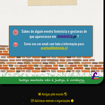
Sabes de algum evento feminista e gostavas de
feminista
que aparecesse em
.pt
?
Envia-nos um email com toda a informação para:
eventos@feminista.pt
💟 Amigas pelo mundo
💌 Adicionar eventos e organizações