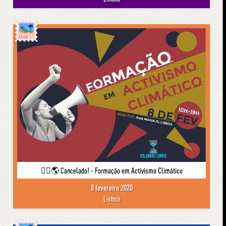
Já foi
✊🏾🌎 Cancelado! - Formação em Activismo Climático
8 fevereiro 2020
Lisboa