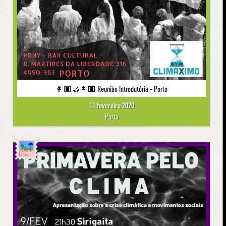
👩🏾‍🤝‍👩🏽 Reunião Introdutória - Porto
11 fevereiro 2020
Porto
Já foi