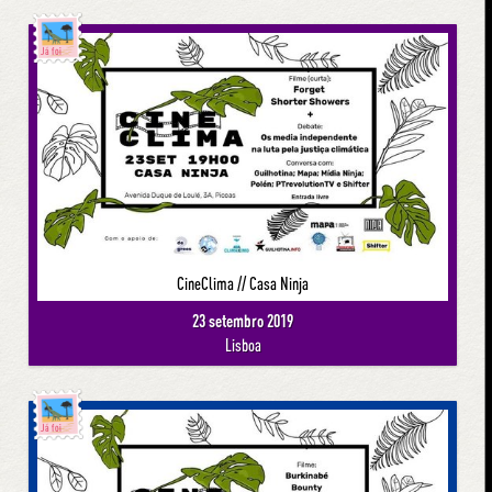
Já foi
CineClima // Casa Ninja
23 setembro 2019
Lisboa
Já foi