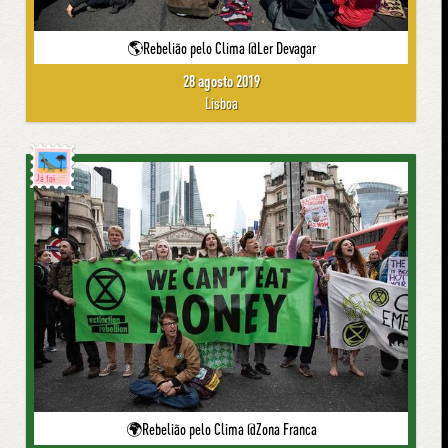
🌎Rebelião pelo Clima @Ler Devagar
28 agosto 2019
Lisboa
Já foi
🌍Rebelião pelo Clima @Zona Franca