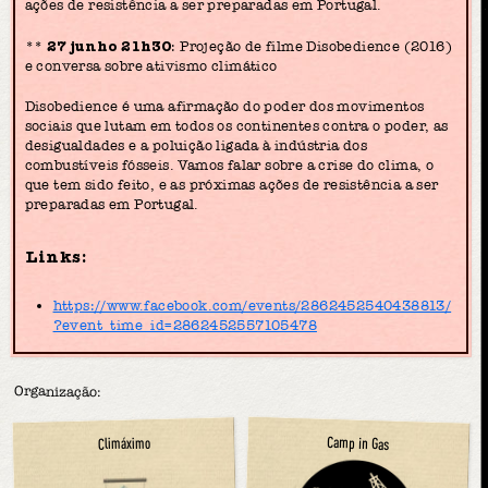
ações de resistência a ser preparadas em Portugal.
**
27 junho 21h30
: Projeção de filme Disobedience (2016)
e conversa sobre ativismo climático
Disobedience é uma afirmação do poder dos movimentos
sociais que lutam em todos os continentes contra o poder, as
desigualdades e a poluição ligada à indústria dos
combustíveis fósseis. Vamos falar sobre a crise do clima, o
que tem sido feito, e as próximas ações de resistência a ser
preparadas em Portugal.
Links:
https://www.facebook.com/events/2862452540438813/
?event_time_id=2862452557105478
Organização:
Camp in Gas
Climáximo