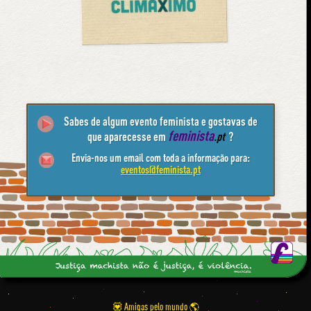
Sabes de algum evento feminista e gostavas de
feminista
que aparecesse em
.pt
?
Envia-nos um email com toda a informação para:
eventos@feminista.pt
💟 Amigas pelo mundo