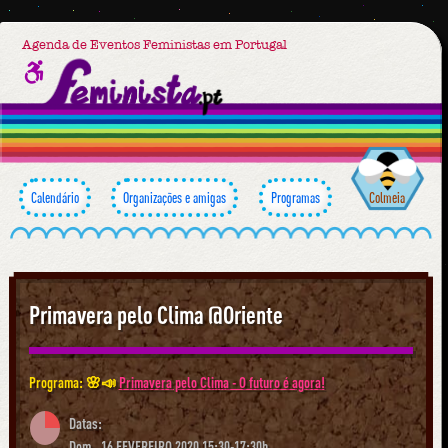
Agenda de Eventos Feministas em Portugal
Calendário
Organizações e amigas
Programas
Colmeia
Primavera pelo Clima @Oriente
Programa: 🌸📣
Primavera pelo Clima - O futuro é agora!
Datas:
Dom., 16 FEVEREIRO 2020 15:30-17:30h