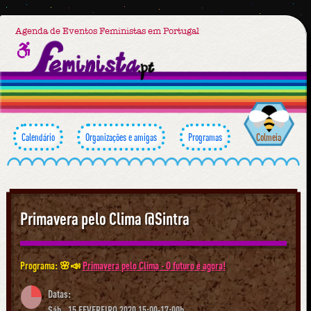
Agenda de Eventos Feministas em Portugal
Calendário
Organizações e amigas
Programas
Colmeia
Primavera pelo Clima @Sintra
Programa: 🌸📣
Primavera pelo Clima - O futuro é agora!
Datas:
Sáb., 15 FEVEREIRO 2020 15:00-17:00h