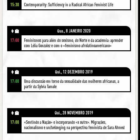
15:30
Contemporarity: Sufficiency in a Radical African Feminist Life
Qua., 8 JANEIRO 2020
👩‍🏫
17:00
Feminismos para além do sexismo, do Norte e da academia: aprender
com Lélia Gonzalez e com o «feminismo afrolatinoamericano»
Qui., 12 DEZEMBRO 2019
👩‍🏫
17:00
Uma discussão em torno da sexualidade das mulheres africanas, a
partir da Sylvia Tamale
Qui., 28 NOVEMBRO 2019
👩‍🏫
17:00
«Sentindo a Nação» e incorporando «x outrx». Migrações,
nacionalismo e un/belonging na perspectiva feminista de Sara Ahmed