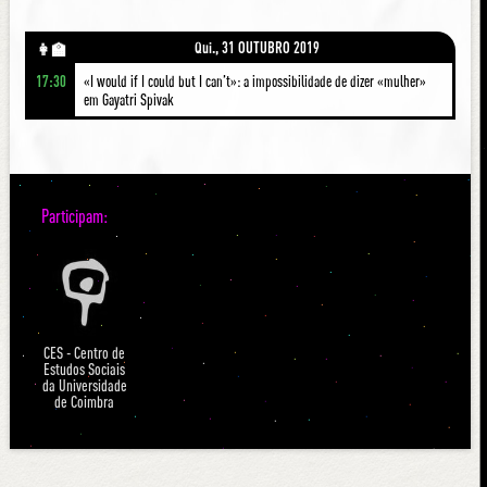
Qui., 31 OUTUBRO 2019
👩‍🏫
17:30
«I would if I could but I can’t»: a impossibilidade de dizer «mulher»
em Gayatri Spivak
Participam:
CES - Centro de
Estudos Sociais
da Universidade
de Coimbra