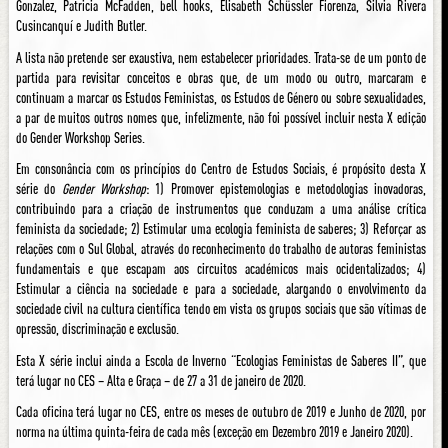
Gonzalez, Patricia McFadden, bell hooks, Elisabeth Schüssler Fiorenza, Silvia Rivera
Cusincanquí e Judith Butler.
A lista não pretende ser exaustiva, nem estabelecer prioridades. Trata-se de um ponto de
partida para revisitar conceitos e obras que, de um modo ou outro, marcaram e
continuam a marcar os Estudos Feministas, os Estudos de Género ou sobre sexualidades,
a par de muitos outros nomes que, infelizmente, não foi possível incluir nesta X edição
do Gender Workshop Series.
Em consonância com os princípios do Centro de Estudos Sociais, é propósito desta X
série do
Gender Workshop
: 1) Promover epistemologias e metodologias inovadoras,
contribuindo para a criação de instrumentos que conduzam a uma análise crítica
feminista da sociedade; 2) Estimular uma ecologia feminista de saberes; 3) Reforçar as
relações com o Sul Global, através do reconhecimento do trabalho de autoras feministas
fundamentais e que escapam aos circuitos académicos mais ocidentalizados; 4)
Estimular a ciência na sociedade e para a sociedade, alargando o envolvimento da
sociedade civil na cultura científica tendo em vista os grupos sociais que são vítimas de
opressão, discriminação e exclusão.
Esta X série inclui ainda a Escola de Inverno “Ecologias Feministas de Saberes II”, que
terá lugar no CES – Alta e Graça – de 27 a 31 de janeiro de 2020.
Cada oficina terá lugar no CES, entre os meses de outubro de 2019 e Junho de 2020, por
norma na última quinta-feira de cada mês (exceção em Dezembro 2019 e Janeiro 2020).