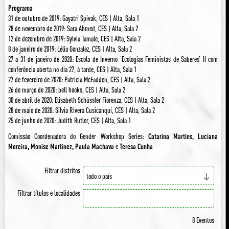
Programa
31 de outubro de 2019: Gayatri Spivak, CES | Alta, Sala 1
28 de novembro de 2019: Sara Ahmed, CES | Alta, Sala 2
12 de dezembro de 2019: Sylvia Tamale, CES | Alta, Sala 2
8 de janeiro de 2019: Lélia Gonzalez, CES | Alta, Sala 2
27 a 31 de janeiro de 2020: Escola de Inverno ‘Ecologias Feministas de Saberes’ II com
conferência aberta no dia 27, à tarde, CES | Alta, Sala 1
27 de fevereiro de 2020: Patricia McFadden, CES | Alta, Sala 2
26 de março de 2020: bell hooks, CES | Alta, Sala 2
30 de abril de 2020: Elisabeth Schüssler Fiorenza, CES | Alta, Sala 2
28 de maio de 2020: Silvia Rivera Cusicanquí, CES | Alta, Sala 2
25 de junho de 2020: Judith Butler, CES | Alta, Sala 1
Comissão Coordenadora do Gender Workshop Series:
Catarina Martins, Luciana
Moreira, Monise Martinez, Paula Machava
e
Teresa Cunha
Filtrar distritos
Filtrar títulos e localidades
8 Eventos