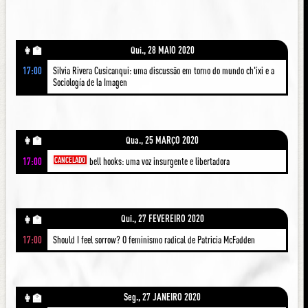
Qui., 28 MAIO 2020
👩‍🏫
17:00
Silvia Rivera Cusicanqui: uma discussão em torno do mundo ch'ixi e a
Sociología de la Imagen
Qua., 25 MARÇO 2020
👩‍🏫
17:00
CANCELADO
bell hooks: uma voz insurgente e libertadora
Qui., 27 FEVEREIRO 2020
👩‍🏫
17:00
Should I feel sorrow? O feminismo radical de Patricia McFadden
Seg., 27 JANEIRO 2020
👩‍🏫