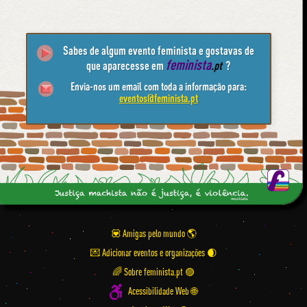
Sabes de algum evento feminista e gostavas de
feminista
que aparecesse em
.pt
?
Envia-nos um email com toda a informação para:
eventos@feminista.pt
💟 Amigas pelo mundo
💌 Adicionar eventos e organizações
🌈 Sobre feminista.pt 🟣
Acessibilidade Web 🌐