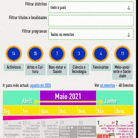
Filtrar distritos
Filtrar títulos e localidades
Filtrar programas
14
35
7
3
4
11
Ac­ti­vis­mo
Ar­tes e Cul­
Bem-estar e
Ci­ên­cia e
Fe­mi­ná­ri­os
Meio-am­bi­
tu­ra
Sa­ú­de
Tec­no­lo­gia
en­te e So­ci­e­
da­de
Ir para mês actual:
agosto de 2026
Ver
só eventos
-
48 Eventos
Maio 2021
Abril
Junho
Seg.
Ter.
Qua.
Qui.
Sex.
Sáb.
Dom.
26
27
28
29
30
1
2
🌕
Dia
262
29º
85º
88º
Internacional da
º aniv.
Mary
aniv.
Leonor Teles -
aniv.
1º número da
aniv.
Celeste Caeiro🎖
ONLINE
💬
A Nascente
🏛
LEI:
Visibilidade Lésbica
Wollstonecraft -
Realizadora e
revista "Mujeres
- Empregada de mesa
Conferência
como criação -
Escritora e Activista
activista; Urso de
Libres" 📕
e costureira; foi a
Ouro para Melhor
mulher que, no dia 25
"Trabalho,
Projecto Nascentes
194º aniv.
Mary Ward
🇪🇸
Curta-Metragem
de Abril de 1974,
economia e
- Cientista; foi uma