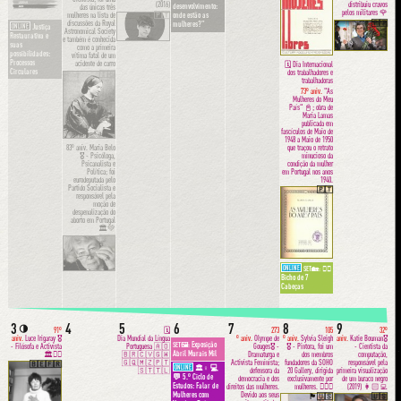
(2016)
distribuiu cravos
desenvolvimento:
das únicas três
pelos militares 🌹
mulheres na lista de
🇵🇹
onde estão as
discussões da Royal
🇵🇹
mulheres?”
ONLINE
Justiça
Astronomical Society
Restaurativa e
e também é conhecida
suas
como a primeira
possibilidades:
vítima fatal de um
Processos
acidente de carro
🗓 Dia Internacional
Circulares
dos trabalhadores e
🇮🇪
trabalhadoras
73º aniv.
"As
Mulheres do Meu
País" 📓; obra de
Maria Lamas
publicada em
fascículos de Maio de
1948 a Maio de 1950
que traçou o retrato
83º aniv.
Maria Belo
minucioso da
🎖 - Psicóloga,
condição da mulher
Psicanalista e
em Portugal nos anos
Política; foi
1940.
eurodeputada pelo
Partido Socialista e
🇵🇹
responsável pela
moção de
despenalização do
aborto em Portugal
🏛💚
🇵🇹
ONLINE
👩‍⚕️
SET🏡:
Bicho de 7
Cabeças
3
4
5
6
7
8
9
🌗
91º
🗓
273
105
32º
aniv.
Luce Irigaray 🎖
Dia Mundial da Língua
º aniv.
Olympe de
º aniv.
Sylvia Sleigh
aniv.
Katie Bouman🎖
Exposição
SET🖼:
- Filósofa e Activista
Portuguesa 🇦🇴
Gouges🎖 -
🎖 - Pintora, foi um
- Cientista da
Abril Murais Mil
🏛✊🏼
🇧🇷🇨🇻🇬🇼
Dramaturga e
dos membros
computação,
🇬🇶🇲🇿🇵🇹
Activista Feminista;
fundadores da SOHO
responsável pela
🇧🇪🇫🇷
ONLINE
💻
🏛♀︎
🇸🇹🇹🇱
defensora da
20 Gallery, dirigida
primeira visualização
💬 5.º Ciclo de
democracia e dos
exclusivamente por
de um buraco negro
Estudos: Falar de
direitos das mulheres.
mulheres. ✊🏼🎨
(2019) 👩🏻‍💻
Devido aos seus
Mulheres com
🏴󠁧󠁢󠁷󠁬󠁳󠁿🇺🇸
🇺🇸