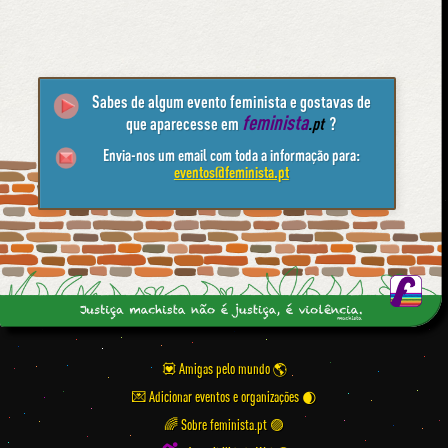
Sabes de algum evento feminista e gostavas de
feminista
que aparecesse em
.pt
?
Envia-nos um email com toda a informação para:
eventos@feminista.pt
💟 Amigas pelo mundo
💌 Adicionar eventos e organizações
🌈 Sobre feminista.pt 🟣