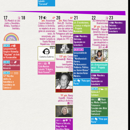
Labaki:
“Caramel”
17
18
19
20
21
22
23
🌓
🗓
67º
84º
🗓
Dia Mundial da Luta
aniv.
Assassinato
aniv.
Maria Teresa
Dia Internacional da
O misticismo,
Monstera
LEI:
LIS🖼:
contra a Homofobia,
Catarina Eufémia 🎖 -
Horta 🎖 - Escritora,
Biodiversidade
a crença e religião
Deliciosa -
Bifobia, Transfobia e
Ceifeira e e Activista;
poetisa e activista;
38º aniv.
Lina Ben
Interfobia.
na sequência de uma
uma das autoras do
- Projecto
Exposições no
Mhenni🎖 - Bloguer e
greve de assalariadas
livro Novas Cartas
Nascentes
lavadouro
Jornalista; uma das
rurais, foi
Portuguesas pelo qual
jovens heroínas da
Monstera
assassinada, pelo
foi processada e
LIS🖼:
Revolução dos
tenente Carrajola da
julgada em 1972 ✍️
Deliciosa -
Jasmins na Tunísia
Guarda Nacional
✊🏽
Exposições no
que despoletaria a
Republicana. ✊🏽🌾
🇵🇹
Primavera Árabe em
lavadouro
ONLINE
🎶📹
🇵🇹
2011 ✍️🎥
Lançamento de
ON/OFFLINE
🇹🇳
Single e Videoclip
lançamento do
"Amplexo" de Inês
livro
113º aniv.
Cesina
de Vasconcellos
“Matchundadi:
Bermudes🎖- Médica,
Género,
obstetra,
ONLINE
🌈
🏳️‍🌈
🎥
COI🦹‍♀️ 🎞:
Performance e
investigadora,
A organização
LEI:
#TiraaBandeirado
Ciclo Nadine
feminista e teosofista
Violência Política
social - Projecto
Armário
Labaki:“E Agora,
👩🏻‍⚕️
na Guiné-Bissau”
Nascentes
Onde Vamos?”
de Joacine Katar
ONLINE
✊🏾🌈
🇵🇹
🏳️‍🌈
Monstera
LIS🖼:
Moreira.
12ª Marcha
Deliciosa -
contra la
🎭 "Puta que
SET:
Exposições no
homofobia e
Pariu"
lavadouro
transfobia de
Coimbra!
ONLINE
👩‍⚕️
SET🏡:
Bicho de 7
Cabeças
74º aniv.
Nancy
Fraser🎖 - Filósofa
🏙 Ruas
COI🦹‍♀️:
política e Activista
da Minha Cidade:
🏛✊🏼
Tricanas e
🇺🇸
Canções com Alice
Luxo (Casas
Contadas)
🎭 "Puta que
SET:
📖💬 "O
COI🦹‍♀️:
Pariu"
Poço e a Estrada,
Biografia de
Agustina Bessa-