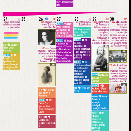
Luís" de Isabel Rio
Novo
24
25
26
27
28
29
30
🌕
🗓
78º
🗓
191
107
Dia da consciência e
aniv.
Maria do Céu
Dia Internacional da
º aniv.
Louise Michel
º aniv.
🏛 Conselho
ONLINE
👩🏽‍🌾
visibilidade pansexual
Guerra🎖- Atriz e
Saúde Feminina
🎖- Professora e
Nacional das
MAIs. Mulheres
e panromântica
encenadora 🎭
Activista; uma das
Mulheres
A organização
LEI:
mais notáveis
Portuguesas; foi uma
Agricultoras em
🇵🇹
social - Projecto
anarquistas,
organização
Territórios do
feministas,
feminista, dedicada à
Nascentes
Interior. O Desafio.
sindicalistas e
defesa dos direitos
ONLINE
💬
🏛
educadoras libertárias
sociais e políticos
ONLINE
Éticas
🏛
Painel 3 –
do século XIX 🏛✊🏼
das mulheres, criado
e políticas do
🎭 Curso de
AVE:
por Adelaide Cabete
Igualdade de
🇫🇷
cuidar - 25 anos
Teatro Livre e
91º aniv.
Carmen
✊🏽
Género e Inovação
do Mestrado em
Feminista
Marques🎖- Advogada,
🇵🇹
– que papel para
Estudos sobre as
defensora dos direitos
a ciência e para a
Mulheres - Género,
ONLINE
💬
🏛
das mulheres, da
política?
Cidadania e
Painel 1 –
República e da
Desenvolvimento
Democracia 🏛✊🏽
Igualdade de
ONLINE
🏛 🚺
Género, Inovação
🇵🇹
Ciclo Internacional
93º aniv.
Agnès Varda
Tecnológica e TIC
🎖 - Cineasta,
de Conferências
fotógrafa e feminista;
Mulheres sem
tornou-se a primeira
Fronteiras
ONLINE
👩‍⚕️
SET🏡:
diretora, mulher, a
Movimentos de
Bicho de 7
receber um Oscar pelo
Mulheres nos séc
Cabeças
conjunto da obra. 🎥
XX e XXI
🇧🇪
ONLINE
♀︎📚
🎭 "Puta que
SET:
Heróides - Clube
🎭 Curso de
PTO:
Pariu"
do Livro Feminista
Teatro Livre e
Feminista
🖼 Visita
PTO🖼:
Guiada à
ONLINE
💬
🏛
exposição
Painel 2 –
(A)Briga|
Igualdade de
Exposição Coletiva
Género e Inovação
Social
📖💬
COI🦹‍♀️:
"Amália.
🎥
COI🦹‍♀️ 🎞:
Ditadura e
Ciclo Nadine
Revolução. A
Labaki:“Cafarnau
História Secreta"
m”
de Miguel
Carvalho