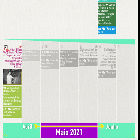
🍽 Jantar
COI🦹‍♀️:
| Tributo a Maria
de Lourdes
Modesto; “Traços
de uma Vida”,
por Maria da
Graça Pericão
🎭 "Puta que
SET:
Pariu"
31
1
2
3
4
5
6
🌗
109
🗓
🗓
º aniv.
Chien-Shiung
Dia Internacional das
Dia Mundial do
✊🏾💋 Só os
👩🏻‍🏫 Género e
1.ª reunião
LIS:
VIS🏳️‍🌈:
Wu🎖- Física "Rainha
Crianças Inocentes
Ambiente
beijos nos tapam
cidadania
aberta: 4.ª
da Pesquisa Nuclear";
Vítimas de Agressão
11º aniv.
A lei do
fez grandes
a boca!
Marcha de Viseu
casamento entre
🎭 Curso de
🎭 "Puta que
PTO:
SET:
contribuições para a
Pelos Direitos
pessoas do mesmo
Teatro Livre e
Pariu"
física nuclear
LGBTI+
sexo entra em vigor
Feminista
👩🏻‍🔬
💒🌈
🇨🇳🇺🇸
🎭 "Puta que
SET:
Pariu"
📣 Open Call |
🎞
NOMA AZORES -
Festival
Internacional de
Cinema de Direitos
Humanos
🎭 Curso de
AVE:
Teatro Livre e
Feminista
Abril
Junho
Maio 2021