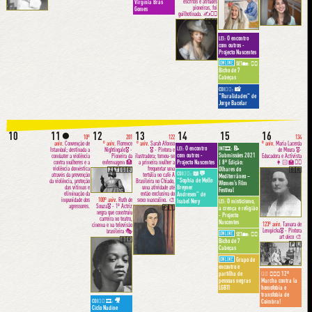
escritos e atitudes
Virgínia Brás
pioneiras, foi
Gomes
guilhotinada. ✍️✊🏼
🇫🇷
O encontro
LEI:
com outros -
Projecto Nascentes
ONLINE
👩‍⚕️
SET🏡:
Bicho de 7
Cabeças
📸
COI🦹‍♀️:
"Ruralidades" de
Jorge Bacelar
10
11
12
13
14
15
16
🌑
10º
201
122
134
aniv.
Convenção de
º aniv.
Florence
º aniv.
Sarah Afonso
º aniv.
Maria Lacerda
O encontro
📝
LEI:
INT🎞:
Istambul; destinada a
Nightingale🎖 -
🎖 - Pintora e
de Moura 🎖-
com outros -
Submissões 2021
combater a violência
Pioneira da
ilustradora; tornou-se
Educadora e Activista
contra mulheres e a
enfermagem 🏥
a primeira mulher a
👩🏻‍🏫✊🏽
Projecto Nascentes
| 8ª Edição:
violência doméstica
frequentar uma
Olhares do
🇮🇹🇬🇧
🇧🇷
📖💬
COI🦹‍♀️:
através da prevenção
tertúlia no café A
Mediterrâneo –
“Sophia de Mello
da violência, proteção
Brasileira no Chiado,
Women’s Film
das vítimas e
uma atividade até
Breyner
Festival
eliminação da
então exclusiva do
Andresen” de
impunidade dos
sexo masculino. 🎨
100º aniv.
Ruth de
Isabel Nery
O misticismo,
LEI:
agressores.
Souza🎖 - 1ª Actriz
🇵🇹
a crença e religião
negra que construiu
- Projecto
carreira no teatro,
Nascentes
123º aniv.
Tamara de
cinema e na televisão
Lempicka🎖 - Pintora
brasileira 🎭
ONLINE
👩‍⚕️
SET🏡:
art déco 🎨
🇧🇷
Bicho de 7
🇵🇱
Cabeças
ONLINE
Grupo de
encontro e
partilha de
✊🏾🌈 12ª
🏳️‍🌈
pessoas negras
Marcha contra la
LGBTI
homofobia e
transfobia de
🎥
COI🦹‍♀️ 🎞:
Coimbra!
Ciclo Nadine