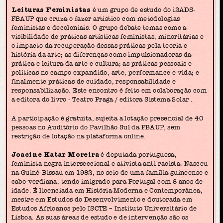
Leituras Feministas
é um grupo de estudo do i2ADS-
FBAUP que cruza o fazer artístico com metodologias
feministas e decoloniais. O grupo debate temas como a
visibilidade de práticas artísticas feministas, minoritárias e
o impacto da recuperação dessas práticas pela teoria e
história da arte; as diferenças como impulsionadoras da
prática e leitura da arte e cultura; as práticas pessoais e
políticas no campo expandido, arte, performance e vida; e
finalmente práticas de cuidado, responsabilidade e
responsabilização. Este encontro é feito em colaboração com
a editora do livro - Teatro Praga / editora Sistema Solar .
A participação é gratuita, sujeita a lotação presencial de 40
pessoas no Auditório do Pavilhão Sul da FBAUP, sem
restrição de lotação na plataforma online.
Joacine Katar Moreira
é deputada portuguesa,
feminista negra interseccional e ativista anti-racista. Nasceu
na Guiné-Bissau em 1982, no seio de uma família guineense e
cabo-verdiana, tendo imigrado para Portugal com 8 anos de
idade. É licenciada em História Moderna e Contemporânea,
mestre em Estudos do Desenvolvimento e doutorada em
Estudos Africanos pelo ISCTE – Instituto Universitário de
Lisboa. As suas áreas de estudo e de intervenção são os