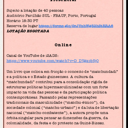
Sujeito a lotação de 40 pessoas
Auditório Pavilhão SUL - FBAUP, Porto, Portugal
Horário 18:30 PT
Reserva de lugar
https://forms.gle/9rJYzhWg52hStRRA6
LOTAÇÃO ESGOTADA
Online
Canal de YouTube de i2ADS:
https://www.youtube.com/watch?v=D_DVgxob5j0
Um livro que coloca em fricção o conceito de “matchundadi”
e a política e o Estado guineenses. A cultura da
“matchundadi” contribui para a consolidação rígida de
estruturas políticas hipermasculinizadas com um forte
impacto na vida das pessoas e da participação política
contemporâneas. Passando pelas representações
tradicionais da masculinidade (“matchu-étnico”), da
sociedade colonial (“matchu-urbano”) e da luta de libertação
nacional (“matchu-combatente”), a autora propõe uma
órbita singular para pensar as dimensões da guerra, da
colonialidade, da festa e do protesto na Guiné-Bissau.