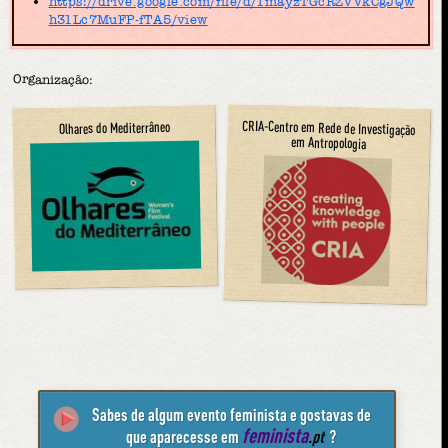
https://drive.google.com/file/d/1mayzTGcRZVVkCgJQw
h31Lc7MuFP-fTA5/view
Organização:
CRIA-Centro em Rede de Investigação
Olhares do Mediterrâneo
em Antropologia
Sabes de algum evento feminista e gostavas de
feminista
que aparecesse em
.pt
?