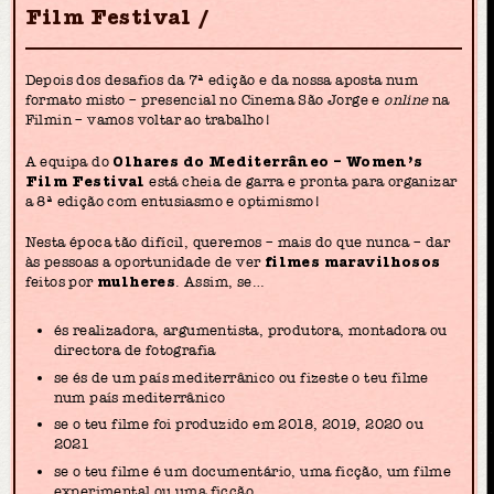
Film Festival
Depois dos desafios da 7ª edição e da nossa aposta num
formato misto – presencial no Cinema São Jorge e
online
na
Filmin – vamos voltar ao trabalho!
A equipa do
Olhares do Mediterrâneo – Women’s
Film Festival
está cheia de garra e pronta para organizar
a 8ª edição com entusiasmo e optimismo!
Nesta época tão difícil, queremos – mais do que nunca – dar
às pessoas a oportunidade de ver
filmes maravilhosos
feitos por
mulheres
. Assim, se…
és realizadora, argumentista, produtora, montadora ou
directora de fotografia
se és de um país mediterrânico ou fizeste o teu filme
num país mediterrânico
se o teu filme foi produzido em 2018, 2019, 2020 ou
2021
se o teu filme é um documentário, uma ficção, um filme
experimental ou uma ficção