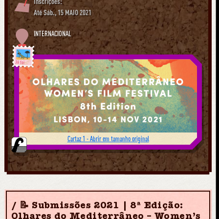
Inscrições:
Até Sáb., 15 MAIO 2021
INTERNACIONAL
Já foi
Cartaz 1 - Abrir em tamanho original
📝 Submissões 2021 | 8ª Edição:
Olhares do Mediterrâneo – Women’s