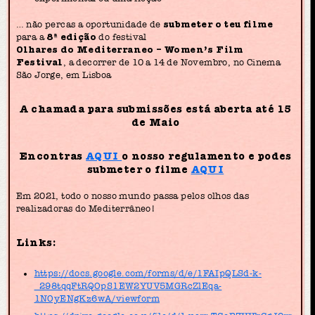
… não percas a oportunidade de
submeter o teu filme
para a
8ª edição
do festival
Olhares do Mediterraneo – Women’s Film
Festival
, a decorrer de 10 a 14 de Novembro, no Cinema
São Jorge, em Lisboa
A chamada para submissões está aberta até 15
de Maio
Encontras
AQUI
o nosso regulamento e podes
submeter o filme
AQUI
Em 2021, todo o nosso mundo passa pelos olhos das
realizadoras do Mediterrâneo!
Links:
https://docs.google.com/forms/d/e/1FAIpQLSd-k-
_298tqqFtRQOpS1EW2YUV5MGRcZlEqa-
1NOyENgKz6wA/viewform