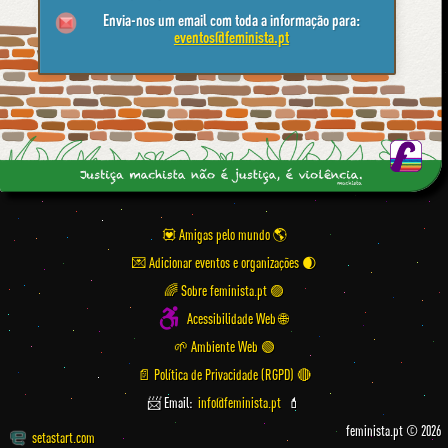
Envia-nos um email com toda a informação para:
eventos@feminista.pt
💟 Amigas pelo mundo
💌 Adicionar eventos e organizações
🌈 Sobre feminista.pt 🟣
Acessibilidade Web 🌐
🌱 Ambiente Web 🟢
📄 Política de Privacidade (RGPD) 🔴
📨 Email:
info@feminista.pt
💄
feminista.pt © 2026
setastart.com