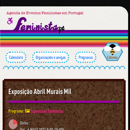
Agenda de Eventos Feministas em Portugal
Calendário
Organizações e amigas
Programas
Colmeia
Exposição Abril Murais Mil
Programa: 🖼
Exposições Feministas
Datas:
Qui., 6 MAIO 2021 9:00-18:00h