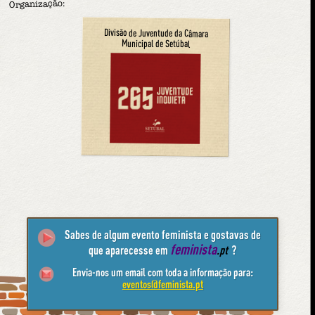
Organização:
Divisão de Juventude da Câmara
Municipal de Setúbal
Sabes de algum evento feminista e gostavas de
feminista
que aparecesse em
.pt
?
Envia-nos um email com toda a informação para:
eventos@feminista.pt