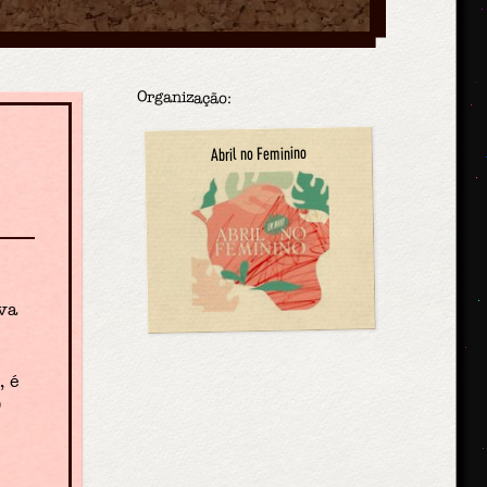
Organização:
s
Abril no Feminino
iva
, é
0