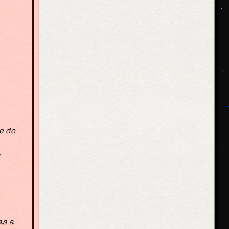
e do
a
as a