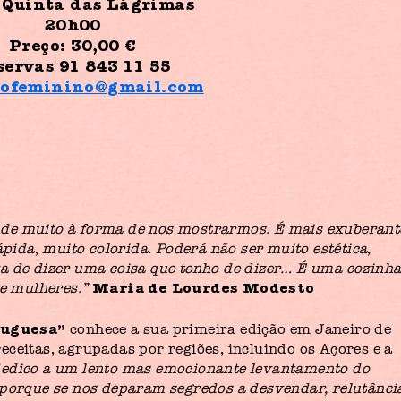
 Quinta das Lágrimas
20h00
Preço: 30,00 €
servas 91 843 11 55
nofeminino@gmail.com
de muito à forma de nos mostrarmos. É mais exuberant
da, muito colorida. Poderá não ser muito estética,
a de dizer uma coisa que tenho de dizer… É uma cozinh
Maria de Lourdes Modesto
de mulheres.”
tuguesa”
conhece a sua primeira edição em Janeiro de
ceitas, agrupadas por regiões, incluindo os Açores e a
dedico a um lento mas emocionante levantamento do
 porque se nos deparam segredos a desvendar, relutânci