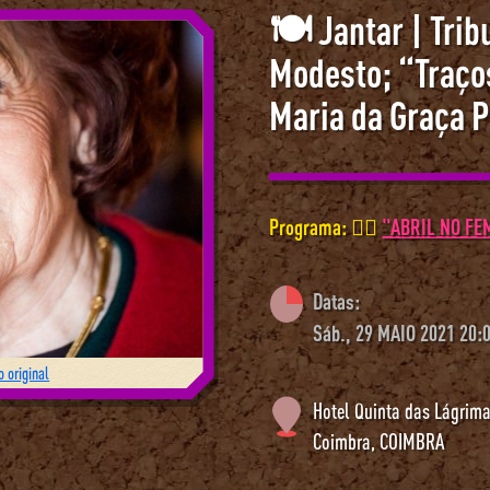
🍽 Jantar | Trib
Modesto; “Traço
Maria da Graça P
Programa: 🦹‍♀️
"ABRIL NO FE
Datas:
Sáb., 29 MAIO 2021 20:
 original
Hotel Quinta das Lágrim
Coimbra
,
COIMBRA