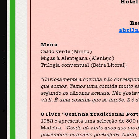
Hotel
Re
abril
Menu
Caldo verde (Minho)
Migas à Alentejana (Alentejo)
Trilogia conventual (Beira Litoral)
“Curiosamente a cozinha não correspon
que somos. Temos uma comida muito sápi
segundo os cânones actuais. Não gostav
viril. É uma cozinha que se impõe. E é 
O livro “Cozinha Tradicional Por
1982 e apresenta uma selecção de 800 re
Madeira.
“Desde há vinte anos que me 
património culinário português. Lento,