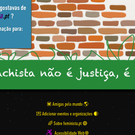
 gostavas de
ta
.pt
?
mação para:
💟 Amigas pelo mundo
💌 Adicionar eventos e organizações
🌈 Sobre feminista.pt 🟣
Acessibilidade Web 🌐