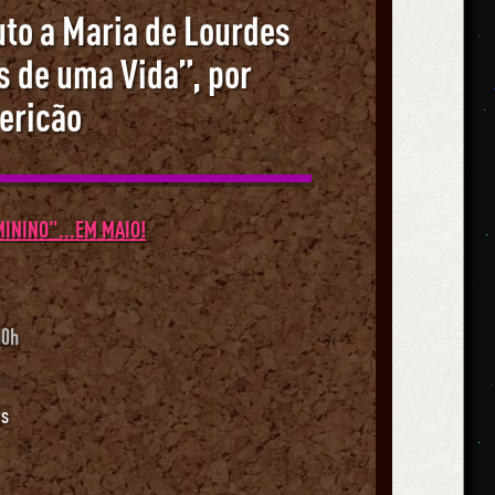
uto a Maria de Lourdes
s de uma Vida”, por
ericão
MININO"...EM MAIO!
00h
as