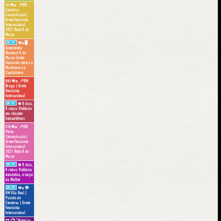
📍8M
COI💜✊:
Coimbra:
Concentração |
Greve Feminista
Internacional
2021 Rede 8 de
Março
ONLINE
🖥
💜✊
Assembleia
Nacional 8 de
Março: Greve
Feminista contra o
Machismo e o
Capitalismo
📍8M
BRG💜✊:
Braga | Greve
Feminista
Internacional
ONLINE
8 dias,
☸️
8 rodas: Violência
em relações
homoafetivas
📍8M
PTO💜✊:
Porto:
Concentração |
Greve Feminista
Internacional
2021 Rede 8 de
Março
ONLINE
8 dias,
☸️
8 rodas: Violência
doméstica, o corpo
da Mulher
ONLINE
💬
💜✊
8M Vila Real |
Painéis de
Conversa | Greve
Feminista
Internacional
📺 "Histórias
🎞