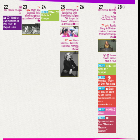
22
23
24
25
26
27
28
🌕
🗓
116
2º
🗓
Dia Mundial da Água
º aniv.
Maria José
aniv.
Assassinato de
Dia Mundial do Teatro
ONLINE
👩‍⚕️
SET🏡:
💧
Estanco🎖- Foi a
Eulodia Díaz Ortiz -
🎭
Bicho de 7
primeira arquitecta
Conselheira indígena
🗓 Dia da Mulher
📺 "Histórias
🎞
graduada em Portugal
"del tianguis del
Cabeças
Cabo-Verdiana 💜
das Mulheres do
🏛
trueque" e Defensora
✊🏿
do Território 🏛✊🏾
Meu País" de
🇵🇹
77º aniv.
Rosiska
Raquel Freire
🇲🇽
Darcy de Oliveira -
Jornalista, Escritora e
Acadêmica feminista
✍️🏛
87º aniv.
Gloria
🇧🇷
Steinem - Jornalista,
Escritora e Activista
✍️✊🏾
🇺🇸
🕣 🌍 Hora do
Planeta entre as
20h30 e 21h30
ONLINE
👩‍⚕️
SET🏡:
Bicho de 7
Cabeças
ONLINE
♀︎📚
Heróides - Clube
do Livro Feminista
ONLINE
Ciclo
🏡
de debates sobre
Saúde Mental -
Confinamento e as
suas
consequências
ONLINE
🚺 MARÇO
DELAS
ONLINE
📗
Apresentação do
livro "Menina e
Moça me
Levaram"