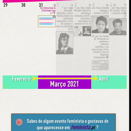
29
30
31
1
2
3
4
🌗
🗓
245
374
58º
93º
Dia Internacional da
º aniv.
Sophie
º aniv.
Maria Sibylla
aniv.
Nasrín Sotudé🎖
aniv.
Maya Angelou
Visibilidade Trans
Germain🎖 -
Merian🎖 -Naturalista,
- Advogada e
🎖- Escritora, Poetisa
🏳️⚧
Matemática, Física e
entomóloga e
Activista 👩🏻‍⚖️✊🏽
e Activista ✍️🎭
Filósofa pioneira com
ilustradora científica;
✊🏾
🏳️‍🌈
🇮🇷
contribuições
documentou a
🇺🇸
fundamentais à teoria
metamorfose das
dos números e à
borboletas 🥼📝🦋
teoria da elasticidade.
🇩🇪
📝🥼
🇫🇷
62º aniv.
Ana Tostões
🎖- Historiadora de
arquitetura e
professora
catedrática; a sua
especialidade é Teoria
e História Crítica da
Arquitetura
Contemporânea 🏛
ONLINE
👩‍⚕️
SET🏡:
Bicho de 7
Cabeças
Fevereiro
Abril
Março 2021
Sabes de algum evento feminista e gostavas de
feminista
que aparecesse em
.pt
?