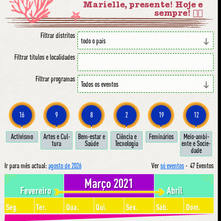
Marielle, presente! Hoje e
sempre! ✊🏾
Filtrar distritos
Filtrar títulos e localidades
Filtrar programas
16
9
8
2
19
12
Ac­ti­vis­mo
Ar­tes e Cul­
Bem-estar e
Ci­ên­cia e
Fe­mi­ná­ri­os
Meio-am­bi­
tu­ra
Sa­ú­de
Tec­no­lo­gia
en­te e So­ci­e­
da­de
Ir para mês actual:
agosto de 2026
Ver
só eventos
-
47 Eventos
Março 2021
Fevereiro
Abril
Seg.
Ter.
Qua.
Qui.
Sex.
Sáb.
Dom.