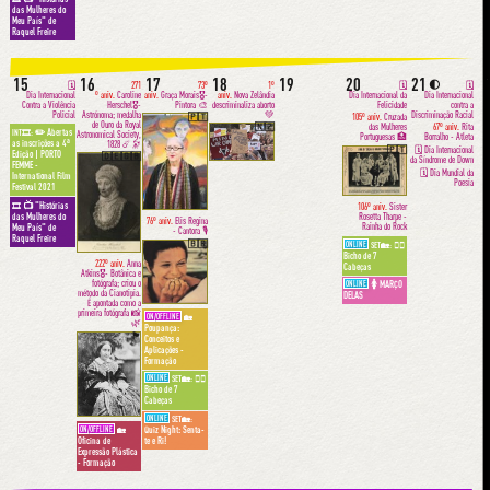
das Mulheres do
Meu País" de
Raquel Freire
15
16
17
18
19
20
21
🌓
🗓
271
73º
1º
🗓
🗓
Dia Internacional
º aniv.
Caroline
aniv.
Graça Morais🎖-
aniv.
Nova Zelândia
Dia Internacional da
Dia Internacional
Contra a Violência
Herschel🎖-
Pintora 🎨
descriminaliza aborto
Felicidade
contra a
Policial
Astrónoma; medalha
💚
Discriminação Racial
🇵🇹
105º aniv.
Cruzada
de Ouro da Royal
🇳🇿
das Mulheres
67º aniv.
Rita
✏️ Abertas
INT🎞:
Astronomical Society,
Portuguesas 🏥
Borralho - Atleta
as inscrições a 4ª
1828 ☄️🔭
🇵🇹
🗓 Dia Internacional
Edição | PORTO
🇩🇪🇬🇧
da Síndrome de Down
FEMME -
🗓 Dia Mundial da
International Film
Poesia
Festival 2021
📺 "Histórias
🎞
106º aniv.
Sister
das Mulheres do
Rosetta Tharpe -
76º aniv.
Elis Regina
Rainha do Rock
Meu País" de
- Cantora 🎙
Raquel Freire
🇧🇷
ONLINE
👩‍⚕️
SET🏡:
Bicho de 7
222º aniv.
Anna
Cabeças
Atkins🎖- Botânica e
fotógrafa; criou o
ONLINE
🚺 MARÇO
método da Cianotipia.
DELAS
É apontada como a
primeira fotógrafa 📸
ON/OFFLINE
🏡
🌿
Poupança:
🏴󠁧󠁢󠁥󠁮󠁧󠁿
Conceitos e
Aplicações -
Formação
ONLINE
👩‍⚕️
SET🏡:
Bicho de 7
Cabeças
ONLINE
SET🏡:
ON/OFFLINE
Quiz Night: Senta-
🏡
Oficina de
te e Ri!
Expressão Plástica
- Formação