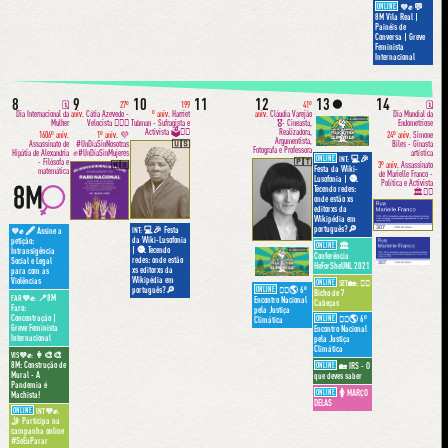
ONLINE
💬
💜✊
8M Vila Real |
Painéis de
Conversa | Greve
Feminista
Internacional
8
9
10
11
12
13
14
🌑
🗓
27º
199
41º
🗓
Dia Internacional da
aniv.
Cátia Azevedo -
º aniv.
Harriet
aniv.
Cláudia Varejão
Dia Mundial da
Mulher
Velocista 🏃🏻‍♀️
Tubman - Sufragista e
🎖- Cineasta,
Endometriose
Activista 🗳✊🏿
Realizadora,
1606º aniv.
1º aniv.
💜
24º aniv.
Simone
Argumentista,
Assassinato de
#UnDíaSinNosotras
🇺🇸
Biles - Ginasta
Fotografa e Professora
Hipátia de Alexandria
✊#UnDíaSinMujeres
artística
ONLINE
💻🎉
INT:
- Filósofa e
🇵🇹
🇲🇽
3º aniv.
Assassinato
Festa da Wiki-
matemática
de Marielle Franco -
Lusofonia | 🧶
Política e Activista
Tecendo redes:
🏛✊🏾
onde estão xs
editorxs da
Wikipédia em
português?🔎
💻🎉 Festa
🖋 Assine a
INT:
💜✊
da Wiki-Lusofonia
petição:
ONLINE
🏛
| 🧶 Tecendo
Intransigência
Conferência
redes: onde estão
Social e Legal
HeForSheUNL 2021
xs editorxs da
para com as
Wikipédia em
Violências
ONLINE
👩‍⚕️
SET🏡:
ONLINE
✊🏽🌎 6º
português?🔎
Bicho de 7
📍8M
FAR💜✊:
Encontro Nacional
Cabeças
Faro:
pela Justiça
Concentração |
ONLINE
✊🏽🌎 6º
Climática
Greve Feminista
Encontro Nacional
Internacional
pela Justiça
Climática
👩‍🎨🎨
VIS💜✊:
8M: Construção de
ONLINE
IRS - O
🏡
Mural - A
que deves saber
Pandemia é
ONLINE
🚺 MARÇO
Machista!
DELAS
ONLINE
INT💜✊:
🤳 Participa na
campanha online
#SeEuParar