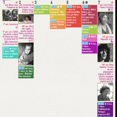
1
2
3
4
5
6
7
🌗
50º
5º
168
aniv.
Novas Cartas
aniv.
Assassinato de
º aniv.
Lucy Parsons
ONLINE
8 dias,
ONLINE
💬
ONLINE
8 dias,
ONLINE
☸️
🏛
☸️
🏳️‍🌈
Portuguesas 📖
Berta Cáceres - Líder
- Oradora e Activista
8 rodas: Mulheres
Conferência
8 rodas: As
"Marchas, Aveiro.
indígena Lenca e
🏛✊🏿
🇵🇹
Activista ✊🏽🌎
pelo mundo
inaugural: "Elas
mulheres do Meu
Aveiro, para
🇺🇸
estão ou não estão
País, por Maria
onde?" Reunião
🇭🇳
lá?"
Lamas: uma
de preparação
viagem para
aberta à
ONLINE
8 dias,
☸️
atravessar o
comunidade.
8 rodas: Sexismo
2º aniv.
Feminista.pt
século
148º aniv.
Marija
na noite
ONLINE
👩‍⚕️
SET🏡:
🎂
Jurić Zagorka - A
Bicho de 7
primeira Jornalista
5º aniv.
Lei n.º2/2016
Cabeças
Política dos Balcãs e
que permite a adoção
Activista pelos
de crianças por casais
ONLINE
🚺 MARÇO
113º aniv.
Anna
direitos das mulheres
do mesmo sexo 🏳️‍🌈
Magnani🎖- Actriz
DELAS
✍️✊🏽
🎭
🗓Dia Internacional
ONLINE
8 dias,
🇭🇷
☸️
da Discriminação Zero
🇮🇹
8 rodas:
ONLINE
8 dias,
☸️
Feminismo
8 rodas: UMAR -
Interseccional
História do coletivo
e o seu papel
104º aniv.
Betty
Holberton- Foi uma
ONLINE
8 dias,
☸️
das seis
8 rodas: Jin Jiyan
programadoras
Azadi - Mulheres
originais do ENIAC, o
Vida Liberdade
primeiro computador
eletrónico digital de
propósito geral 💻
🇺🇸
ONLINE
8 dias,
☸️
8 rodas:
Prostituição em
Portugal:
programa EXIT