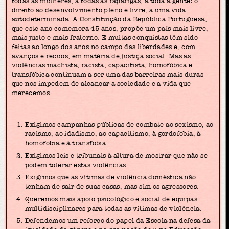
todas as mulheres, a todas as raparigas, a toda a gente: o
direito ao desenvolvimento pleno e livre, a uma vida
autodeterminada. A Constituição da República Portuguesa,
que este ano comemora 45 anos, propõe um país mais livre,
mais justo e mais fraterno. E muitas conquistas têm sido
feitas ao longo dos anos no campo das liberdades e, com
avanços e recuos, em matéria de justiça social. Mas as
violências machista, racista, capacitista, homofóbica e
transfóbica continuam a ser uma das barreiras mais duras
que nos impedem de alcançar a sociedade e a vida que
merecemos.
Exigimos campanhas públicas de combate ao sexismo, ao
racismo, ao idadismo, ao capacitismo, à gordofobia, à
homofobia e à transfobia.
Exigimos leis e tribunais à altura de mostrar que não se
podem tolerar estas violências.
Exigimos que as vítimas de violência doméstica não
tenham de sair de suas casas, mas sim os agressores.
Queremos mais apoio psicológico e social de equipas
multidisciplinares para todas as vítimas de violência.
Defendemos um reforço do papel da Escola na defesa da