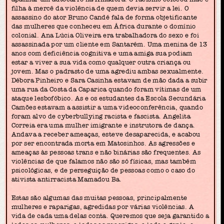
filha à mercê da violência de quem devia servir a lei. O
assassino do ator Bruno Candé fala de forma objetificante
das mulheres que conheceu em África durante o domínio
colonial. Ana Lúcia Oliveira era trabalhadora do sexo e foi
assassinada por um cliente em Santarém. Uma menina de 13
anos com deficiência cognitiva e uma amiga sua podiam
estar a viver a sua vida como qualquer outra criança ou
jovem. Mas o padrasto de uma agrediu ambas sexualmente.
Débora Pinheiro e Sara Casinha estavam de mão dada a subir
uma rua da Costa da Caparica quando foram vítimas de um
ataque lesbofóbico. As e os estudantes da Escola Secundária
Camões estavam a assistir a uma videoconferência, quando
foram alvo de cyberbullying racista e fascista. Angelita
Correia era uma mulher imigrante e instrutora de dança.
Andava a receber ameaças, esteve desaparecida, e acabou
por ser encontrada morta em Matosinhos. As agressões e
ameaças às pessoas trans e não binárias são frequentes. As
violências de que falamos não são só físicas, mas também
psicológicas, e de perseguição de pessoas como o caso do
ativista antirracista Mamadou Ba.
Estas são algumas das muitas pessoas, principalmente
mulheres e raparigas, agredidas por várias violências. A
vida de cada uma delas conta. Queremos que seja garantido a