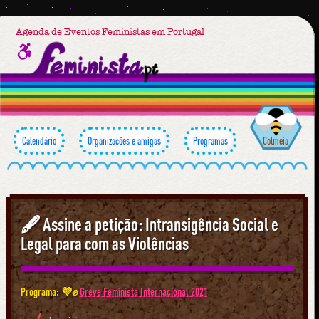
Agenda de Eventos Feministas em Portugal
Calendário
Organizações e amigas
Programas
Colmeia
🖋 Assine a petição: Intransigência Social e
Legal para com as Violências
Programa: 💜✊
Greve Feminista Internacional 2021