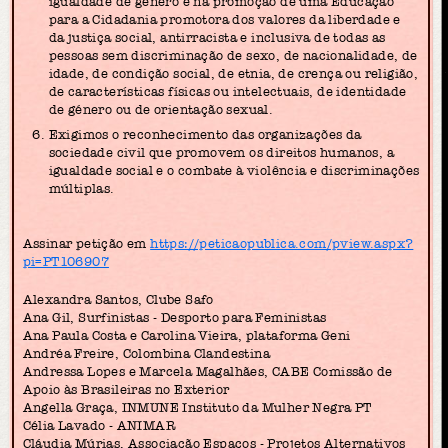
igualdade de género e na promoção de uma Educação
para a Cidadania promotora dos valores da liberdade e
da justiça social, antirracista e inclusiva de todas as
pessoas sem discriminação de sexo, de nacionalidade, de
idade, de condição social, de etnia, de crença ou religião,
de características físicas ou intelectuais, de identidade
de género ou de orientação sexual.
Exigimos o reconhecimento das organizações da
sociedade civil que promovem os direitos humanos, a
igualdade social e o combate à violência e discriminações
múltiplas.
Assinar petição em
https://peticaopublica.com/pview.aspx?
pi=PT106907
Alexandra Santos, Clube Safo
Ana Gil, Surfinistas - Desporto para Feministas
Ana Paula Costa e Carolina Vieira, plataforma Geni
Andréa Freire, Colombina Clandestina
Andressa Lopes e Marcela Magalhães, CABE Comissão de
Apoio às Brasileiras no Exterior
Angella Graça, INMUNE Instituto da Mulher Negra PT
Célia Lavado - ANIMAR
Cláudia Múrias, Associação Espaços - Projetos Alternativos