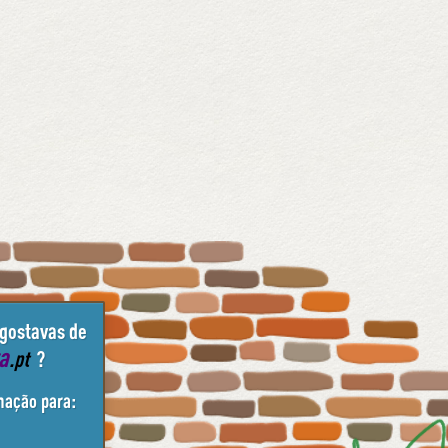
 gostavas de
ta
.pt
?
mação para: