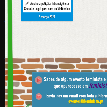
🖋 Assine a petição: Intransigência
Social e Legal para com as Violências
8 março 2021
Sabes de algum evento feminista e
feminis
que aparecesse em
Envia-nos um email com toda a infor
eventos@feminista.pt