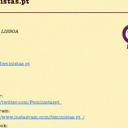
istas.pt
e LISBOA
feministas.pt
r:
//twitter.com/Feministaspt_
ram:
//www.instagram.com/feministas.pt_/
ook: