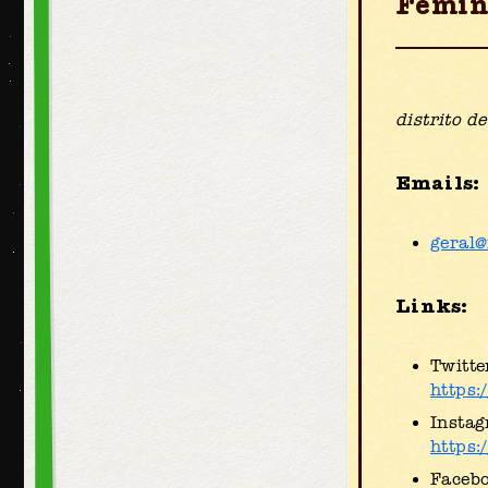
Femin
distrito d
Emails:
geral@
Links:
Twitte
https:
Instag
https:
Faceb