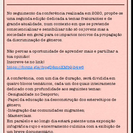
No seguimento da conferência realizada em 2020, propõe-se
uma segunda edição dedicada a temas fraturantes e de
grande atualidade, num contexto em que se pretende
consciencializar e sensibilizar não só os jovens mas a
sociedade em geral para os impactos nocivos da propagação
da discriminação de géneros.
Não percas a oportunidade de aprender mais e partilhar a
tua opinião!
Inscreve-te no link!
https://forms.gle/fspgD8moXMbQib4w6
A conferência, com um dia de duração, será́ dividida em
quatro blocos temáticos, cada um dos quais inteiramente
dedicado com profundidade aos seguintes temas:
-Desigualdade no Desporto;
-Papel da educação na desconstrução dos estereótipos de
género;
-Integração das comunidades migrantes;
-Masterclass.
Em paralelo e ao longo dia estará patente uma exposição
infográfica cujo o encerramento culmina com a exibição de
um breve documentário.