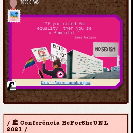
TODO O PAÍS
Já foi
Cartaz 1 - Abrir em tamanho original
🏛 Conferência HeForSheUNL
2021