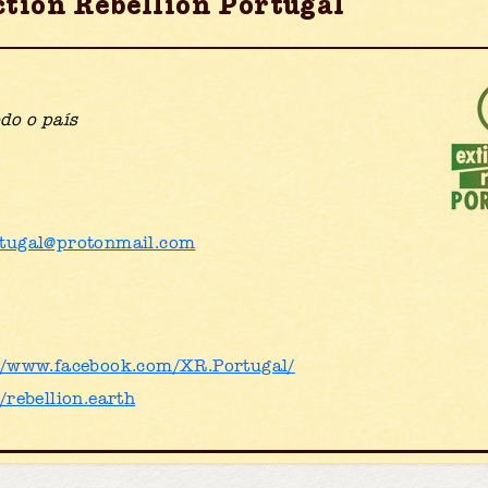
tion Rebellion Portugal
do o país
rtugal@protonmail.com
//www.facebook.com/XR.Portugal/
//rebellion.earth