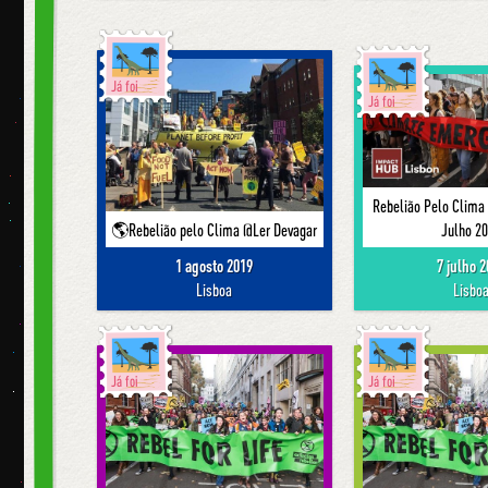
Já foi
Já foi
Rebelião Pelo Clima
🌎Rebelião pelo Clima @Ler Devagar
Julho 2
1 agosto 2019
7 julho 
Lisboa
Lisbo
Já foi
Já foi