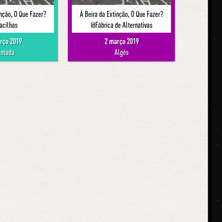
inção, O Que Fazer?
À Beira da Extinção, O Que Fazer?
acilhas
@Fábrica de Alternativas
rço 2019
2 março 2019
lmada
Algés