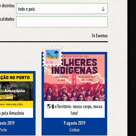
r distritos
ocalidades
16 Eventos
Já foi
🌎🚺✊Território: nosso corpo, nossa
 pela Amazônia
luta!
osto 2019
9 agosto 2019
Porto
Lisboa