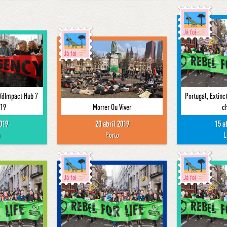
Já foi
Já foi
 @Impact Hub 7
Portugal, Extinc
019
Morrer Ou Viver
c
2019
20 abril 2019
15 a
a
Porto
L
Já foi
Já foi