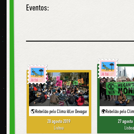
Eventos:
Já foi
Já foi
🌎Rebelião pelo Clima @Ler Devagar
🌍Rebelião pelo Cli
28 agosto 2019
27 agosto
Lisboa
Lisbo