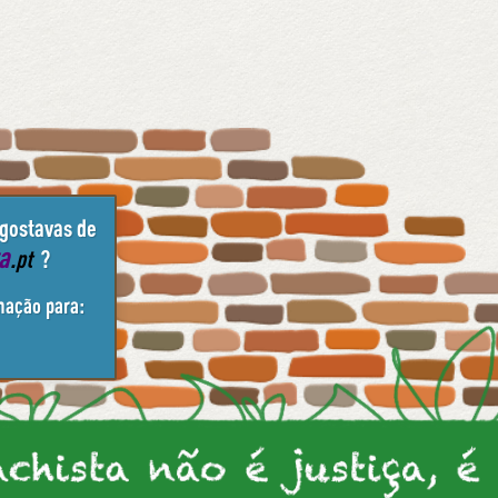
 gostavas de
ta
.pt
?
mação para: