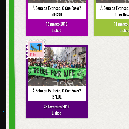
À Beira da Extinção, O Que Fazer?
À Beira da Extinção
@FCSH
@Ler Dev
16 março 2019
11 março 
Lisboa
Lisbo
Já foi
À Beira da Extinção, O Que Fazer?
@FLUL
28 fevereiro 2019
Lisboa