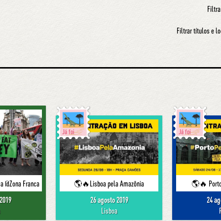
Filtra
Filtrar títulos e l
Já foi
Já foi
ma @Zona Franca
🌎🔥Lisboa pela Amazônia
🌎🔥 Porto
 2019
26 agosto 2019
24 ag
a
Lisboa