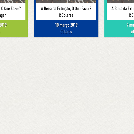
, O Que Fazer?
À Beira da Extinção, O Que Fazer?
À Beira da Ext
agar
@Colares
@C
2019
10 março 2019
9 ma
a
Colares
A