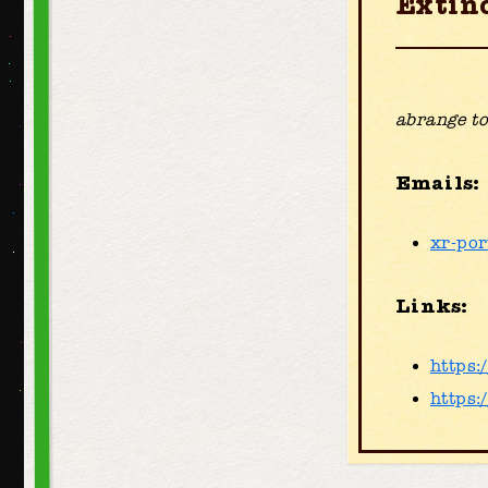
Extinc
abrange to
Emails:
xr-po
Links:
https:
https: