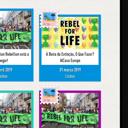
Já foi
tion Rebellion está a
À Beira da Extinção, O Que Fazer?
hegar!
@Casa Europa
bril 2019
31 março 2019
isboa
Lisboa
Já foi