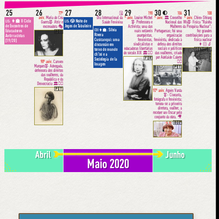
25
26
27
28
29
30
31
🌓
77º
🗓
190
106
108
aniv.
Maria do Céu
Dia Internacional da
º aniv.
Louise Michel
º aniv.
🏛 Conselho
º aniv.
Chien-Shiung
👩‍🏫 II Ciclo
🎲 Noite de
LIS:
LIS:
Guerra🎖- Atriz e
Saúde Feminina
🎖- Professora e
Nacional das
Wu🎖- Física "Rainha
de Encontros de
Jogos de Tabuleiro
encenadora 🎭
Activista; uma das
Mulheres
da Pesquisa Nuclear";
Silvia
COI👩‍🏫:
mais notáveis
Portuguesas; foi uma
fez grandes
Educadores
🇵🇹
Rivera
anarquistas,
organização
contribuições para a
Antirracistas
feministas,
feminista, dedicada à
física nuclear
Cusicanqui: uma
[19/20]
sindicalistas e
defesa dos direitos
👩🏻‍🔬
discussão em
educadoras libertárias
sociais e políticos
torno do mundo
🇨🇳🇺🇸
do século XIX 🏛✊🏼
das mulheres, criado
ch'ixi e a
por Adelaide Cabete
🇫🇷
Sociología de la
90º aniv.
Carmen
✊🏽
Imagen
Marques🎖- Advogada,
🇵🇹
defensora dos direitos
das mulheres, da
República e da
Democracia 🏛✊🏽
🇵🇹
92º aniv.
Agnès Varda
🎖 - Cineasta,
fotógrafa e feminista;
tornou-se a primeira
diretora, mulher, a
receber um Oscar pelo
conjunto da obra. 🎥
🇧🇪
Abril
Junho
Maio 2020