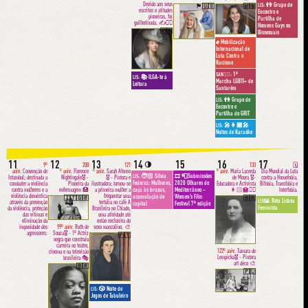
Devido aos seus
👬 Grupo de
LIS:
🏴󠁧󠁢󠁷󠁬󠁳󠁿🇺🇸
🇺🇸
escritos e atitudes
Encontro e
pioneiras, foi
Partilha de
guilhotinada. ✍️✊🏼
Homens Gays ou
🇫🇷
Bissexuais
✊ Mobilização
Internacional de
Luta Contra o
Racismo
1ª
SAN🏳️‍🌈:
📚 ILGA-te à
LIS:
Marcha LGBTI+ de
Leitura
Santarém
👫 Grupo de
LIS:
Encontro e
Partilha do GRIT
🎤👩🏾‍🎤
LIS:
Noites de Karaoke
11
12
13
14
15
16
17
🌗
9º
200
121
133
🗓
aniv.
Convenção de
º aniv.
Florence
º aniv.
Sarah Afonso
º aniv.
Maria Lacerda
Dia Mundial da Luta
🧑🏻 Silvia
📮Submissões
LIS:
🎞
Istambul; destinada a
Nightingale🎖 -
🎖 - Pintora e
de Moura 🎖-
contra a Homofobia,
Federici: Mulheres,
2020 Olhares do
combater a violência
Pioneira da
ilustradora; tornou-se
Educadora e Activista
Bifobia, Transfobia e
contra mulheres e a
enfermagem 🏥
a primeira mulher a
👩🏻‍🏫✊🏽
Interfobia.
caça às bruxas,
Mediterrâneo –
violência doméstica
frequentar uma
acumulação de
Women’s Film
🇮🇹🇬🇧
🇧🇷
Rota Lisboa
LIS🖼:
através da prevenção
tertúlia no café A
capital
Festival 7ª edição
Feminista
da violência, proteção
Brasileira no Chiado,
das vítimas e
uma atividade até
eliminação da
então exclusiva do
impunidade dos
sexo masculino. 🎨
99º aniv.
Ruth de
agressores.
Souza🎖 - 1ª Actriz
🇵🇹
negra que construiu
carreira no teatro,
122º aniv.
Tamara de
cinema e na televisão
Lempicka🎖 - Pintora
brasileira 🎭
art déco 🎨
🇧🇷
🇵🇱
🎲 Noite de
LIS:
Jogos de Tabuleiro