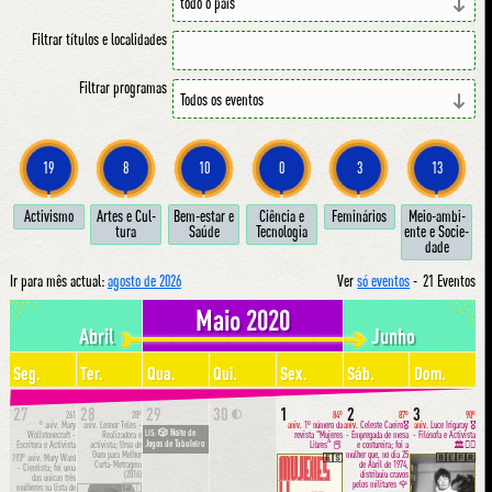
Filtrar títulos e localidades
Filtrar programas
19
8
10
0
3
13
Ac­ti­vis­mo
Ar­tes e Cul­
Bem-estar e
Ci­ên­cia e
Fe­mi­ná­ri­os
Meio-am­bi­
tu­ra
Sa­ú­de
Tec­no­lo­gia
en­te e So­ci­e­
da­de
Ir para mês actual:
agosto de 2026
Ver
só eventos
-
21 Eventos
Maio 2020
Abril
Junho
Seg.
Ter.
Qua.
Qui.
Sex.
Sáb.
Dom.
27
28
29
30
1
2
3
🌓
261
28º
84º
87º
90º
º aniv.
Mary
aniv.
Leonor Teles -
aniv.
1º número da
aniv.
Celeste Caeiro🎖
aniv.
Luce Irigaray 🎖
🎲 Noite de
LIS:
Wollstonecraft -
Realizadora e
revista "Mujeres
- Empregada de mesa
- Filósofa e Activista
Jogos de Tabuleiro
Escritora e Activista
activista; Urso de
Libres" 📕
e costureira; foi a
🏛✊🏼
Ouro para Melhor
mulher que, no dia 25
193º aniv.
Mary Ward
🇪🇸
🇧🇪🇫🇷
Curta-Metragem
de Abril de 1974,
- Cientista; foi uma
(2016)
distribuiu cravos
das únicas três
pelos militares 🌹
mulheres na lista de
🇵🇹