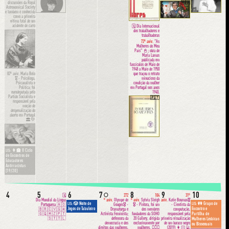
discussões da Royal
🇵🇹
Astronomical Society
e também é conhecida
como a primeira
vítima fatal de um
acidente de carro
🗓 Dia Internacional
dos trabalhadores e
🇮🇪
trabalhadoras
72º aniv.
"As
Mulheres do Meu
País" 📓; obra de
Maria Lamas
publicada em
fascículos de Maio de
1948 a Maio de 1950
que traçou o retrato
82º aniv.
Maria Belo
minucioso da
🎖 - Psicóloga,
condição da mulher
Psicanalista e
em Portugal nos anos
Política; foi
1940.
eurodeputada pelo
Partido Socialista e
🇵🇹
responsável pela
moção de
despenalização do
aborto em Portugal
🏛💚
🇵🇹
👩‍🏫 II Ciclo
LIS:
de Encontros de
Educadores
Antirracistas
[19/20]
4
5
6
7
8
9
10
🌕
🗓
272
104
31º
Dia Mundial da Língua
º aniv.
Olympe de
º aniv.
Sylvia Sleigh
aniv.
Katie Bouman🎖
🎲 Noite de
👭 Grupo de
LIS:
LIS:
Portuguesa 🇦🇴
Gouges🎖 -
🎖 - Pintora, foi um
- Cientista da
Jogos de Tabuleiro
Encontro e
🇧🇷🇨🇻🇬🇼
Dramaturga e
dos membros
computação,
🇬🇶🇲🇿🇵🇹
Activista Feminista;
fundadores da SOHO
responsável pela
Partilha de
🇸🇹🇹🇱
defensora da
20 Gallery, dirigida
primeira visualização
Mulheres Lésbicas
democracia e dos
exclusivamente por
de um buraco negro
ou Bissexuais
direitos das mulheres.
mulheres. ✊🏼🎨
(2019) 👩🏻‍💻