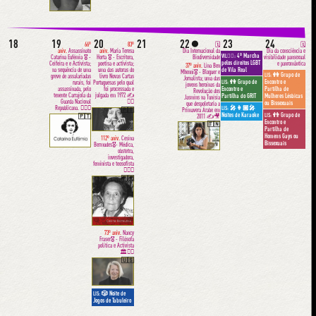
18
19
20
21
22
23
24
🌑
66º
83º
🗓
🗓
aniv.
Assassinato
aniv.
Maria Teresa
Dia Internacional da
Dia da consciência e
4ª Marcha
VIL🏳️‍🌈:
Catarina Eufémia 🎖 -
Horta 🎖 - Escritora,
Biodiversidade
visibilidade pansexual
pelos direitos LGBT
Ceifeira e e Activista;
poetisa e activista;
e panromântica
37º aniv.
Lina Ben
na sequência de uma
uma das autoras do
de Vila Real
Mhenni🎖 - Bloguer e
👭 Grupo de
LIS:
greve de assalariadas
livro Novas Cartas
Jornalista; uma das
👫 Grupo de
Encontro e
LIS:
rurais, foi
Portuguesas pelo qual
jovens heroínas da
Encontro e
assassinada, pelo
foi processada e
Partilha de
Revolução dos
tenente Carrajola da
julgada em 1972 ✍️
Partilha do GRIT
Mulheres Lésbicas
Jasmins na Tunísia
Guarda Nacional
✊🏽
ou Bissexuais
que despoletaria a
🎤👩🏾‍🎤
Republicana. ✊🏽🌾
LIS:
🇵🇹
Primavera Árabe em
Noites de Karaoke
👬 Grupo de
LIS:
🇵🇹
2011 ✍️🎥
Encontro e
🇹🇳
Partilha de
Homens Gays ou
112º aniv.
Cesina
Bissexuais
Bermudes🎖- Médica,
obstetra,
investigadora,
feminista e teosofista
👩🏻‍⚕️
🇵🇹
73º aniv.
Nancy
Fraser🎖 - Filósofa
política e Activista
🏛✊🏼
🇺🇸
🎲 Noite de
LIS:
Jogos de Tabuleiro