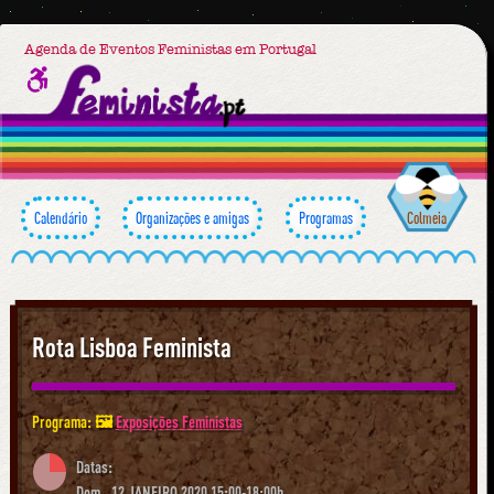
Agenda de Eventos Feministas em Portugal
Calendário
Organizações e amigas
Programas
Colmeia
Rota Lisboa Feminista
Programa: 🖼
Exposições Feministas
Datas:
Dom., 12 JANEIRO 2020 15:00-18:00h