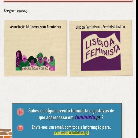
Organização:
Lisboa Feminista - Feminist Lisbon
Associação Mulheres sem Fronteiras
Sabes de algum evento feminista e gostavas de
feminista
que aparecesse em
.pt
?
Envia-nos um email com toda a informação para:
eventos@feminista.pt