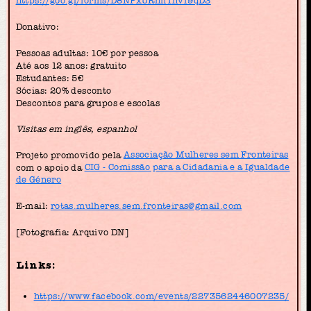
https://goo.gl/forms/D8NPxURnn1hvf9qD3
Donativo:
Pessoas adultas: 10€ por pessoa
Até aos 12 anos: gratuito
Estudantes: 5€
Sócias: 20% desconto
Descontos para grupos e escolas
Visitas em inglês, espanhol
Projeto promovido pela
Associação Mulheres sem Fronteiras
com o apoio da
CIG - Comissão para a Cidadania e a Igualdade
de Género
E-mail:
rotas.mulheres.sem.fronteiras@gmail.com
[Fotografia: Arquivo DN]
Links:
https://www.facebook.com/events/2273562446007235/