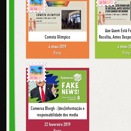
Já foi
Já foi
Que Quem Está Fe
Cometa Olímpico
Recolha, Antes Despe
4 maio 2019
4 maio 2
Porto
Porto
Já foi
Conversa Blergh : (des)informação e
responsabilidade dos media
22 fevereiro 2019
Porto