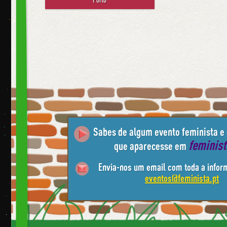
Sabes de algum evento feminista e
feminis
que aparecesse em
Envia-nos um email com toda a infor
eventos@feminista.pt