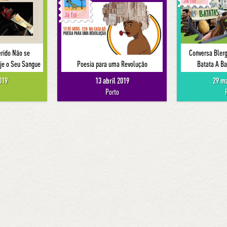
Já foi
Já foi
rido Não se
Conversa Bler
je o Seu Sangue
Poesia para uma Revolução
Batata A Ba
019
13 abril 2019
29 m
Porto