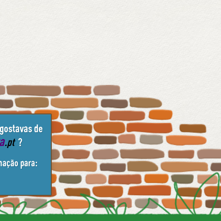
 gostavas de
ta
.pt
?
mação para: