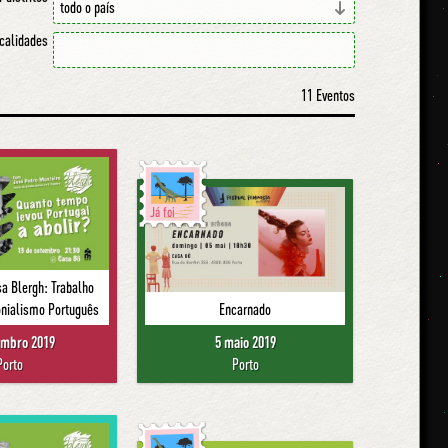
ocalidades
11 Eventos
Já foi
a Blergh: Trabalho
onialismo Português
Encarnado
embro 2019
5 maio 2019
Porto
Porto