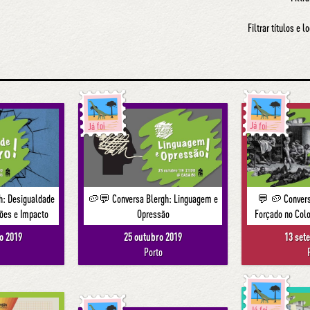
Filtrar títulos e l
Já foi
Já foi
: Desigualdade
🥔💬 Conversa Blergh: Linguagem e
💬 🥔 Convers
ões e Impacto
Opressão
Forçado no Col
o 2019
25 outubro 2019
13 set
Porto