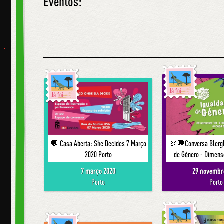
Eventos:
Já foi
Já foi
💬 Casa Aberta: She Decides 7 Março
🥔💬Conversa Blergh
2020 Porto
de Género - Dimens
7 março 2020
29 novembr
Porto
Porto