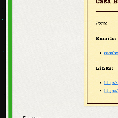
Casa B
Porto
Emails:
casab
Links:
http:/
https: