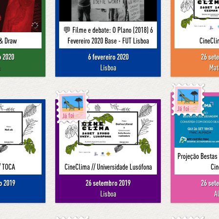
💬 Filme e debate: O Plano (2018) 6
& Draw
Fevereiro 2020 Base - FUT Lisboa
CineCli
o 2020
6 fevereiro 2020
26 set
a
Lisboa
Mat
Já foi
Já foi
Projeção Bestas
/ TOCA
CineClima // Universidade Lusófona
Ci
o 2019
26 setembro 2019
26 set
Lisboa
A