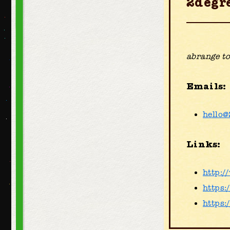
2degr
abrange to
Emails:
hello@
Links:
http:/
https:
https: