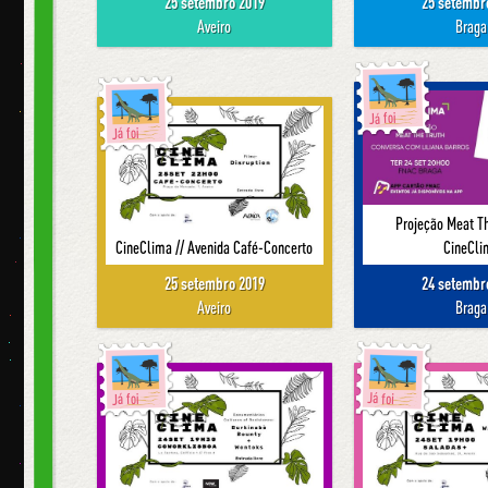
25 setembro 2019
25 setembr
Aveiro
Braga
Já foi
Já foi
Projeção Meat Th
CineClima // Avenida Café-Concerto
CineCli
25 setembro 2019
24 setembr
Aveiro
Braga
Já foi
Já foi