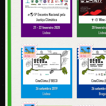
✊🌎 5º Encontro Nacional pela
Justiça Climática
🍷🎨 Wine 
21 - 22 fevereiro 2020
20 fevereir
Lisboa
Lisbo
Já foi
Já foi
CineClima // BECO
CineClima /
26 setembro 2019
26 setembr
Lisboa
Braga