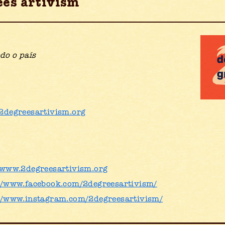
ees artivism
do o país
2degreesartivism.org
/www.2degreesartivism.org
//www.facebook.com/2degreesartivism/
//www.instagram.com/2degreesartivism/