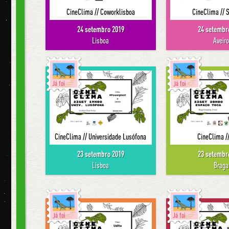
CineClima // Coworklisboa
CineClima // 
24 setembro 2019
24 setembr
Lisboa
Aveir
Já foi
Já foi
CineClima // Universidade Lusófona
CineClima /
23 setembro 2019
23 setembr
Lisboa
Braga
Já foi
Já foi