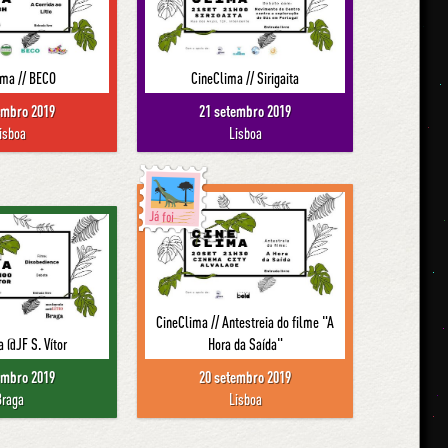
ima // BECO
CineClima // Sirigaita
embro 2019
21 setembro 2019
isboa
Lisboa
Já foi
CineClima // Antestreia do filme "A
 @JF S. Vítor
Hora da Saída"
embro 2019
20 setembro 2019
Braga
Lisboa