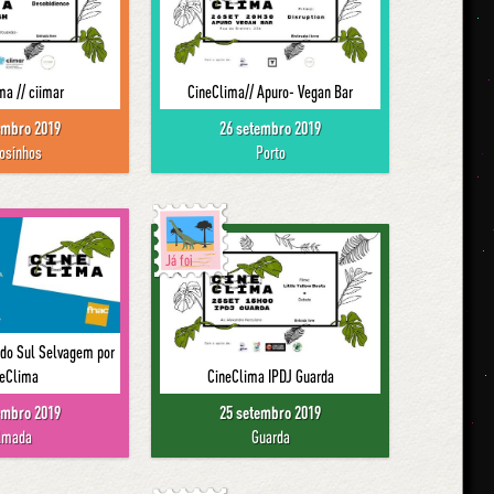
ma // ciimar
CineClima// Apuro- Vegan Bar
embro 2019
26 setembro 2019
osinhos
Porto
Já foi
 do Sul Selvagem por
neClima
CineClima IPDJ Guarda
embro 2019
25 setembro 2019
lmada
Guarda