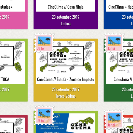
Saladas+
CineClima // Casa Ninja
CineClima + Hab
o 2019
23 setembro 2019
23 set
o
Lisboa
L
Já foi
Já foi
/ TOCA
CineClima // Estufa - Zona de Impacto
Cineclima //
o 2019
23 setembro 2019
23 set
Torres Vedras
L
Já foi
Já foi