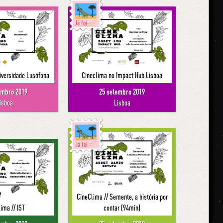
Já foi
iversidade Lusófona
Cineclima no Impact Hub Lisboa
embro 2019
25 setembro 2019
isboa
Lisboa
Já foi
CineClima // Semente, a história por
ima // IST
contar (94min)