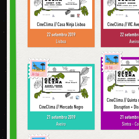
CineClima // Casa Ninja Lisboa
CineClima // VIC Av
22 setembro 2019
22 setembr
Lisboa
Aveir
Já foi
Já foi
CineClima // Quinta
CineClima // Mercado Negro
Disruption + Di
21 setembro 2019
21 setembr
Aveiro
Sintra - Co