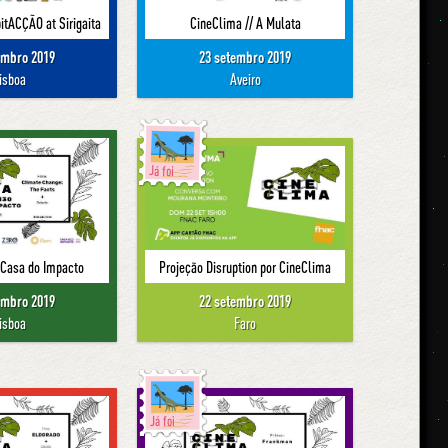
itACÇÃO at Sirigaita
CineClima // A Mulata
embro 2019
23 setembro 2019
isboa
Aveiro
Já foi
 Casa do Impacto
Projeção Disruption por CineClima
embro 2019
22 setembro 2019
isboa
Faro
Já foi