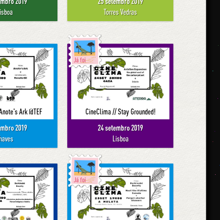
embro 2019
25 setembro 2019
isboa
Torres Vedras
Já foi
 Anote's Ark @TEF
CineClima // Stay Grounded!
embro 2019
24 setembro 2019
haves
Lisboa
Já foi