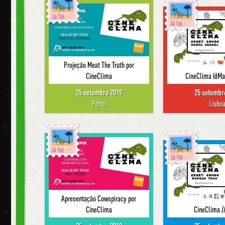
Já foi
Já foi
Projeção Meat The Truth por
CineClima
CineClima @Mar
25 setembro 2019
25 setembr
Porto
Lisbo
Já foi
Já foi
Apresentação Cowspiracy por
CineClima
CineClima /