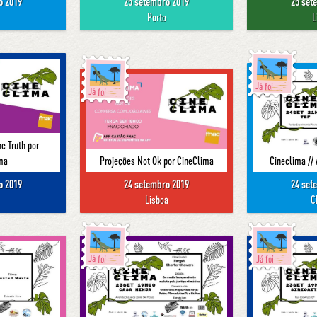
o 2019
25 setembro 2019
25 set
Porto
L
Já foi
Já foi
e Truth por
ma
Projeções Not Ok por CineClima
Cineclima //
o 2019
24 setembro 2019
24 set
Lisboa
C
Já foi
Já foi