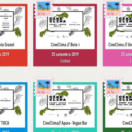
Já foi
Já foi
ia Granel
CineClima // Beta-i
CineClima // Un
o 2019
25 setembro 2019
25 set
a
Lisboa
L
Já foi
Já foi
/ TOCA
CineClima// Apuro- Vegan Bar
CineCl