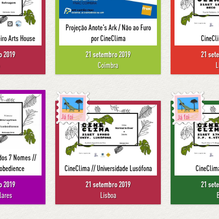
Projeção Anote's Ark / Não ao Furo
eiro Arts House
por CineClima
CineCl
o 2019
21 setembro 2019
21 set
o
Coimbra
L
Já foi
Já foi
 dos 7 Nomes //
sobedience
CineClima // Universidade Lusófona
CineClima
o 2019
21 setembro 2019
21 set
lares
Lisboa