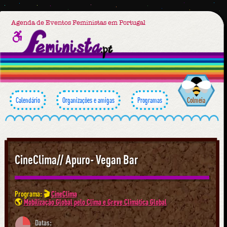
Agenda de Eventos Feministas em Portugal
Calendário
Organizações e amigas
Programas
Colmeia
CineClima// Apuro- Vegan Bar
Programa: 🎬
CineClima
🌎
Mobilização Global pelo Clima e Greve Climática Global
Datas: