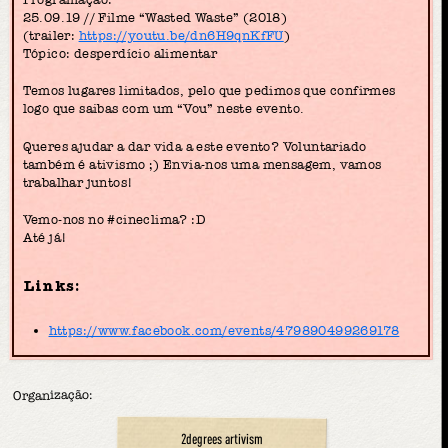
25.09.19 // Filme “Wasted Waste” (2018)
(trailer:
https://youtu.be/dn6H9qnKfFU
)
Tópico: desperdício alimentar
Temos lugares limitados, pelo que pedimos que confirmes
logo que saibas com um “Vou” neste evento.
Queres ajudar a dar vida a este evento? Voluntariado
também é ativismo ;) Envia-nos uma mensagem, vamos
trabalhar juntos!
Vemo-nos no #cineclima? :D
Até já!
Links:
https://www.facebook.com/events/479890499269178
Organização:
2degrees artivism