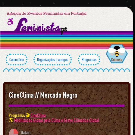
Agenda de Eventos Feministas em Portugal
Calendário
Organizações e amigas
Programas
Colmeia
CineClima // Mercado Negro
Programa: 🎬
CineClima
🌎
Mobilização Global pelo Clima e Greve Climática Global
Datas: