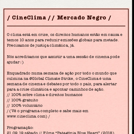
CineClima // Mercado Negro
O clima está em crise, os direitos humanos estão em causa e
temos 10 anos para reduzir emissões globais para metade.
Precisamos de justiça climática, já.
Nós acreditamos que assistir a uma sessão de cinema pode
ajudar :)
Enquadrado numa semana de ação por todo o mundo que
culmina na @Global Climate Strike, o CineClima é uma
semana de cinema e debates por todo o país, para alertar
para a crise climática e apontar caminhos de ação.
// 100% sobre clima e direitos humanos
// 100% gratuito
// 100% voluntário
/ (Vê o programa completo e sabe mais em
www.cineclima.com) /
Programação:
21.09.19 sábado // Filme “Patagónia Blue Heart” (2018)