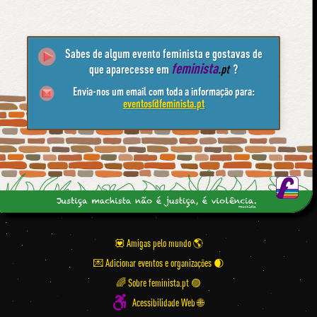
Sabes de algum evento feminista e gostavas de
feminista
que aparecesse em
.pt
?
Envia-nos um email com toda a informação para:
eventos@feminista.pt
💟 Amigas pelo mundo
💌 Adicionar eventos e organizações
🌈 Sobre feminista.pt 🟣
Acessibilidade Web 🌐