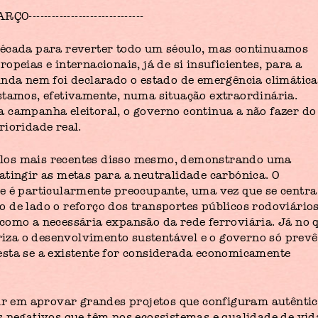
------------------------------
década para reverter todo um século, mas continuamos
peias e internacionais, já de si insuficientes, para a
inda nem foi declarado o estado de emergência climática
stamos, efetivamente, numa situação extraordinária.
 campanha eleitoral, o governo continua a não fazer do
rioridade real.
los mais recentes disso mesmo, demonstrando uma
atingir as metas para a neutralidade carbónica. O
e é particularmente preocupante, uma vez que se centra
 de lado o reforço dos transportes públicos rodoviário
como a necessária expansão da rede ferroviária. Já no 
oriza o desenvolvimento sustentável e o governo só prevê
esta se a existente for considerada economicamente
tir em aprovar grandes projetos que configuram autênti
s negativos que têm nos ecossistemas e qualidade de vid