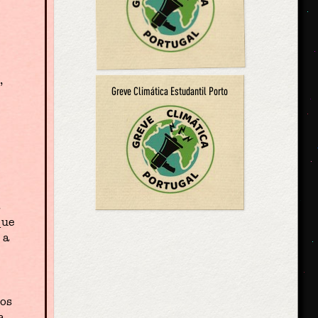
,
Greve Climática Estudantil Porto
s
que
 a
cos
a