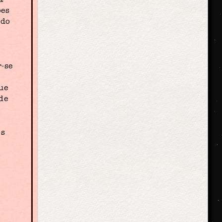
ões
 do
r-se
ue
de
os