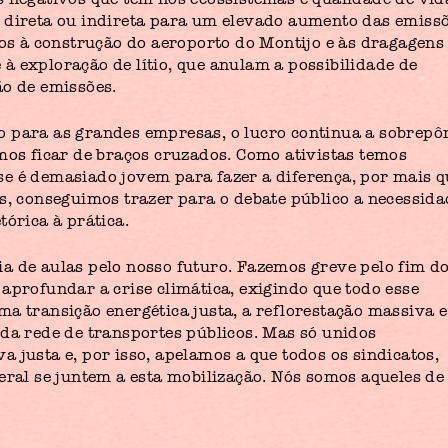
 direta ou indireta para um elevado aumento das emiss
nos à construção do aeroporto do Montijo e às dragagens
à exploração de lítio, que anulam a possibilidade de
ão de emissões.
 para as grandes empresas, o lucro continua a sobrepô
emos ficar de braços cruzados. Como ativistas temos
e é demasiado jovem para fazer a diferença, por mais q
os, conseguimos trazer para o debate público a necessida
tórica à prática.
a de aulas pelo nosso futuro. Fazemos greve pelo fim d
aprofundar a crise climática, exigindo que todo esse
a transição energética justa, a reflorestação massiva e
 da rede de transportes públicos. Mas só unidos
 justa e, por isso, apelamos a que todos os sindicatos,
eral se juntem a esta mobilização. Nós somos aqueles de