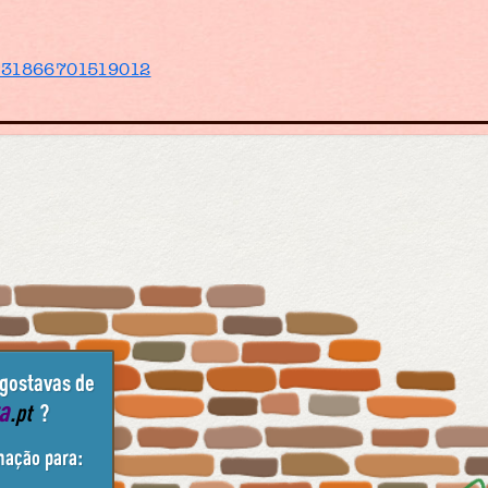
/131866701519012
 gostavas de
ta
.pt
?
mação para: