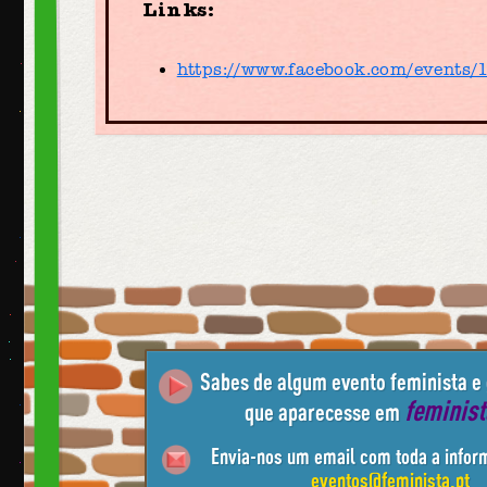
Links:
https://www.facebook.com/events
Sabes de algum evento feminista e
feminis
que aparecesse em
Envia-nos um email com toda a infor
eventos@feminista.pt