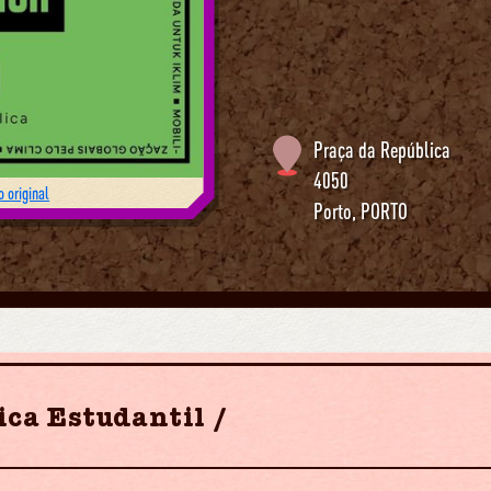
Praça da República
4050
 original
Porto
,
PORTO
ica Estudantil