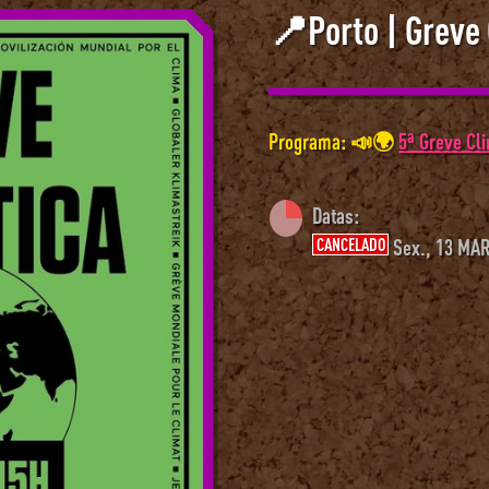
📍Porto | Greve 
Programa: 📣🌍
5ª Greve Cl
Datas:
CANCELADO
Sex., 13 MAR