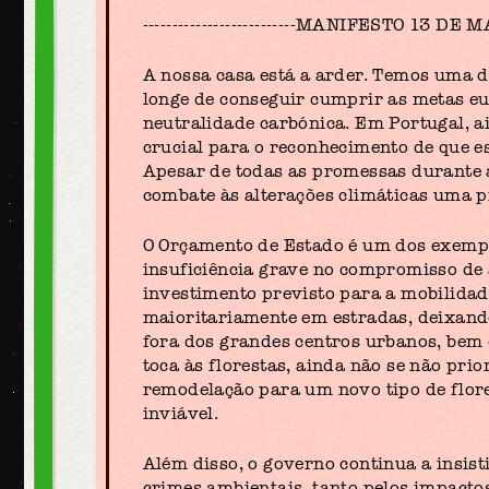
--------------------------MANIFESTO 13 DE MARÇO
A nossa casa está a arder. Temos uma 
longe de conseguir cumprir as metas euro
neutralidade carbónica. Em Portugal, a
crucial para o reconhecimento de que e
Apesar de todas as promessas durante a
combate às alterações climáticas uma p
O Orçamento de Estado é um dos exemp
insuficiência grave no compromisso de 
investimento previsto para a mobilidad
maioritariamente em estradas, deixando
fora dos grandes centros urbanos, bem 
toca às florestas, ainda não se não pri
remodelação para um novo tipo de flor
inviável.
Além disso, o governo continua a insis
crimes ambientais, tanto pelos impacto