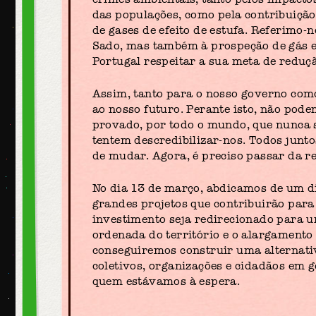
das populações, como pela contribuição
de gases de efeito de estufa. Referimo-
Sado, mas também à prospeção de gás e 
Portugal respeitar a sua meta de reduç
Assim, tanto para o nosso governo como
ao nosso futuro. Perante isto, não pod
provado, por todo o mundo, que nunca s
tentem descredibilizar-nos. Todos junt
de mudar. Agora, é preciso passar da re
No dia 13 de março, abdicamos de um di
grandes projetos que contribuirão para 
investimento seja redirecionado para um
ordenada do território e o alargamento
conseguiremos construir uma alternativa
coletivos, organizações e cidadãos em g
quem estávamos à espera.