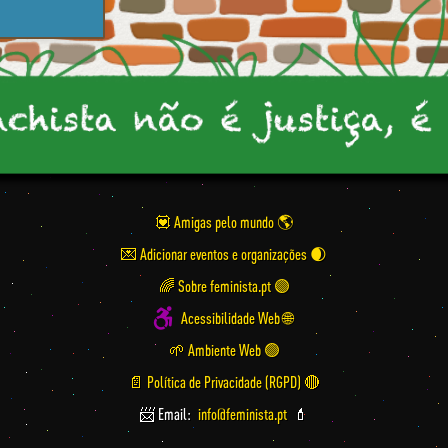
💟 Amigas pelo mundo
💌 Adicionar eventos e organizações
🌈 Sobre feminista.pt 🟣
Acessibilidade Web 🌐
🌱 Ambiente Web 🟢
📄 Política de Privacidade (RGPD) 🔴
📨 Email:
info@feminista.pt
💄