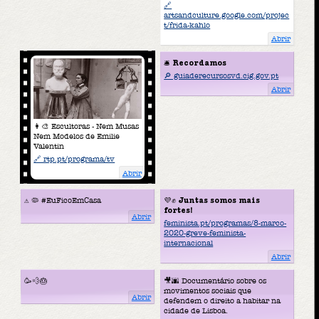
🔗
artsandculture.google.com/projec
t/frida-kahlo
Abrir
🛎
Recordamos
🔎 guiaderecursosvd.cig.gov.pt
Abrir
👩‍🎨 Escultoras - Nem Musas
Nem Modelos de Emilie
Valentin
🔗 rtp.pt/programa/tv
Abrir
⚠️ 🦠 #EuFicoEmCasa
💜✊
Juntas somos mais
fortes!
Abrir
feminista.pt/programas/8-marco-
2020-greve-feminista-
internacional
Abrir
🥳💨🎂
🎥🌆 Documentário sobre os
movimentos sociais que
Abrir
defendem o direito a habitar na
cidade de Lisboa.