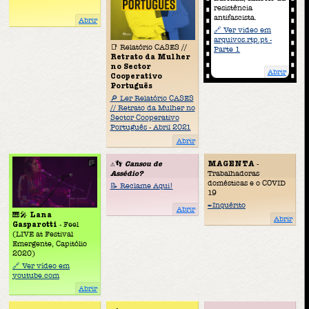
resistência
antifascista.
Abrir
🔗 Ver video em
arquivos.rtp.pt -
📑 Relatório CASES //
Parte 1
Retrato da Mulher
no Sector
Abrir
Cooperativo
Português
🔎 Ler Relatório CASES
// Retrato da Mulher no
Sector Cooperativo
Português - Abril 2021
Abrir
⚠️👣
Cansou de
MAGENTA
-
Assédio?
Trabalhadoras
domésticas e o COVID
📝 Reclame Aqui!
19
✒️Inquérito
Abrir
🎹🎤
Lana
Abrir
Gasparotti
- Feel
(LIVE at Festival
Emergente, Capitólio
2020)
🔗 Ver vídeo em
youtube.com
Abrir