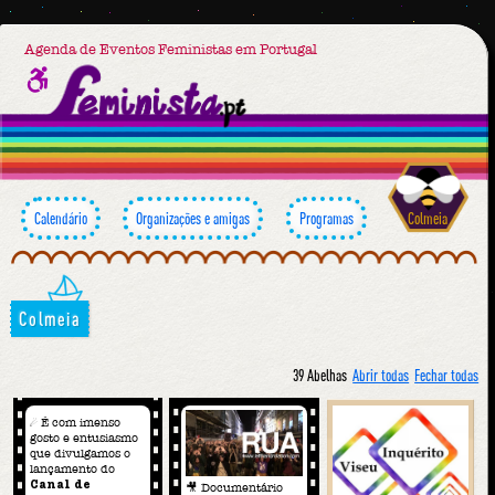
Agenda de Eventos Feministas em Portugal
Calendário
Organizações e amigas
Programas
Colmeia
Colmeia
39 Abelhas
Abrir todas
Fechar todas
☄️ É com imenso
gosto e entusiasmo
que divulgamos o
lançamento do
Canal de
🎥 Documentário