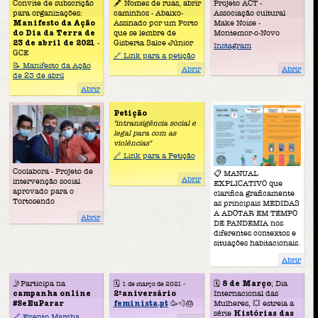
Convite de subscrição
🖋 Nomes de ruas, abrir
Projeto ACT -
para organizações:
caminhos - Abaixo-
Associação cultural
Manifesto da Ação
Assinado por um Porto
Make Noise -
do Dia da Terra de
que se lembre de
Montemor-o-Novo
23 de abril de 2021
-
Gisberta Salce Júnior
Instagram
GCE
🔗 Link para a petição
📝 Manifesto da Ação
Abrir
Abrir
de 23 de abril
Abrir
Petição
"intransigência social e
legal para com as
violências"
🔗 Link para a Petição
Coolabora - Projeto de
📋 MANUAL
Abrir
intervenção social
EXPLICATIVO que
aprovado para o
clarifica graficamente
Tortosendo
as principais MEDIDAS
A ADOTAR EM TEMPO
Abrir
DE PANDEMIA nos
diferentes contextos e
situações habitacionais.
Abrir
🤳Participa na
🗓
🗓
8 de Março
; Dia
1 de março de 2021 -
campanha online
2ºaniversário
Internacional das
#SeEuParar
feminista.pt
🥳💨🎂
Mulheres, 💥 estreia a
série
Histórias das
🔗 Evento Marcha