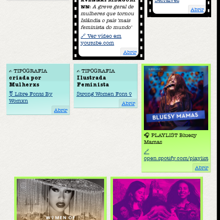
Serralves
A greve geral de
NN:
Abrir
mulheres que tornou
Islândia o país 'mais
feminista do mundo'
🔗 Ver vídeo em
youtube.com
Abrir
✍️ TIPOGRAFIA
✍️ TIPOGRAFIA
criada por
Ilustrada
Mulherxs
Feminista
⚧ Libre Fonts By
Strong Women Font ♀︎
Womxn
Abrir
Abrir
🎧 PLAYLIST Bluesy
Mamas
🔗
open.spotify.com/playlist
Abrir