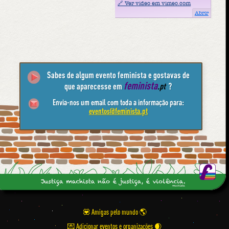
🔗 Ver video em vimeo.com
Abrir
Sabes de algum evento feminista e gostavas de
feminista
que aparecesse em
.pt
?
Envia-nos um email com toda a informação para:
eventos@feminista.pt
💟 Amigas pelo mundo
💌 Adicionar eventos e organizações