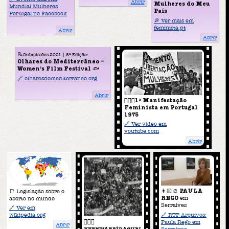
Abrir
Mulheres do Meu
Mundial Mulheres
País
Portugal no Facebook
🔎 Ver mais em
feminista.pt
Abrir
Abrir
📝
Submissões 2021 | 8ª Edição:
Olhares do Mediterrâneo –
Women’s Film Festival
🐟
🔗 olharesdomediterraneo.org
Abrir
✊🏽💜
1ª Manifestação
Feminista em Portugal
1975
🔗 Ver vídeo em
youtube.com
Abrir
👩🏻‍🎨
PAULA
📑 Legislação sobre o
REGO
em
aborto no mundo
Serralves
🔗 Ver em
🔗 RTP Arquivos:
wikipedia.org
✊🏼💜
Paula Rego em
Abrir
KVENNAFRÍDAGURI