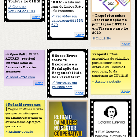
Youtube do CIEG!
"
RUA
" - a luta nas
ruas de Lisboa Pré e
🔗 Canal de
Pós-Pandemia
Youtube do CIEG
✒️
Inquérito sobre
🔗 ver vídeo em
Abrir
Discriminação na
vimeo.com/553882
população LGTBI+
679
em Viseu no ano de
2020
Abrir
📄 Inquérito
Abrir
📣
Open Call
| NOMA
Proposta:
Uma
🖥
Curso Breve
AZORES -
assembleia de cidadãos
Festival
sobre “O
para decidir como
Internacional de
Exercício e a
investir os fundos de
Cinema de Direitos
Regulação das
recuperação da
Humanos
Responsabilida
pandemia de COVID19
🔗 nomazores.com
des Parentais”
✍️ Assine a petição
🔗 Ver curso em
Abrir
youtube.com
Abrir
Abrir
#TodasMerecemos
|
Projeto solidário e ativista
que quer contribuir para
que a menstruação deixe de
ser uma desvantagem para
quem a tem.
✍️ Assinar petição
👩🏻‍🌾 Catarina
Eufémia, símbolo da