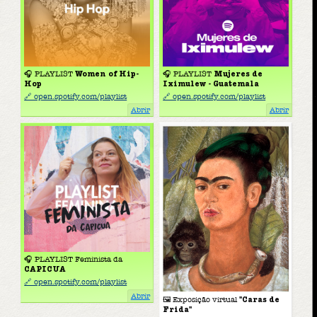
🎧 PLAYLIST
Women of Hip-
🎧 PLAYLIST
Mujeres de
Hop
Iximulew - Guatemala
🔗 open.spotify.com/playlist
🔗 open.spotify.com/playlist
Abrir
Abrir
🎧 PLAYLIST Feminista da
CAPICUA
🔗 open.spotify.com/playlist
Abrir
🖼 Exposição virtual
"Caras de
Frida"