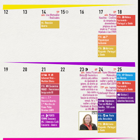
12
13
14
15
16
17
18
🌕
93º
83º
aniv.
Lina Wertmüller
aniv.
Margaret
🎤Helena
PTO:
- Realizadora
Hamilton - Cientista
Sarmento ·
da computação,
Reunião
VIL:
desenvolveu o
Portugal a Gosto
Aberta
programa de voo
usado na 1ª missão
tripulada à Lua (1969)
🧺2º
PTO:
Piquenique
Inclusivo
🎤Adriana
PTO:
Paquete · Portugal
a Gosto
19
20
21
22
23
24
25
🌗
68º
77º
aniv.
Teresa Pizarro
aniv.
Karen Uhlenbeck
👩‍🎨
🥔 Ressaca
SET🖼:
PTO:
Beleza🎖-Feminista e
- Matemática
Inherent Vice –
da Batata
ativista pela defesa
converte-se na 1ª
da igualdade de
mulher a ganhar um
Matilde Shora
🎤Helena
PTO:
género, do direito ao
prémio Abel (2019)
👭 Encontros
Sarmento ·
PTO:
aborto legal e pela
179º aniv.
Ingeborg
MAAD - Feminismo
Portugal a Gosto
morte assistida e na
Bronsart von
luta contra a
Imigrante III
Schellendorf (Rusia) -
📻 Ilícitas |
discriminação em
Compositora
7.ª
Travessias de um
função da orientação
VIS🏳️‍🌈:
sexual; foi a 1ª
Reunião Aberta:
colectivo feminista
Exposição
FAR🖼:
mulher a dirigir a
2.ª Marcha de
“Luz de Mulher -
Faculdade de Direito
Viseu Pelos
Sorolla, 100 anos
da UNL🏛✊🏽
Direitos LGBTI
depois”
🇵🇹
🎬 PORTO
🌎🔥 Porto
AVE:
PTO:
FEMME Sessions
pela Amazônia
#4 | Avenida Café
🎤Adriana
PTO:
Concerto - Aveiro
Paquete · Portugal
a Gosto