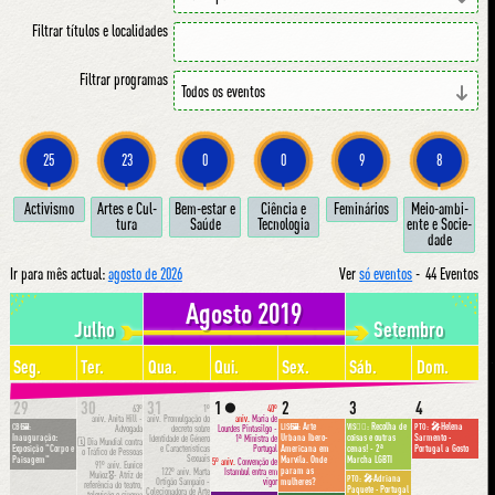
Filtrar títulos e localidades
Filtrar programas
25
23
0
0
9
8
Ac­ti­vis­mo
Ar­tes e Cul­
Bem-estar e
Ci­ên­cia e
Fe­mi­ná­ri­os
Meio-am­bi­
tu­ra
Sa­ú­de
Tec­no­lo­gia
en­te e So­ci­e­
da­de
Ir para mês actual:
agosto de 2026
Ver
só eventos
-
44 Eventos
Agosto 2019
Julho
Setembro
Seg.
Ter.
Qua.
Qui.
Sex.
Sáb.
Dom.
29
30
31
1
2
3
4
🌑
63º
1º
40º
aniv.
Anita Hill -
aniv.
Promulgação do
aniv.
Maria de
Arte
Recolha de
🎤Helena
CB🖼:
LIS🖼:
VIS🏳️‍🌈:
PTO:
Advogada
decreto sobre
Lourdes Pintasilgo -
Inauguração:
Urbana Ibero-
coisas e outras
Sarmento ·
Identidade de Género
1ª Ministra de
🗓 Dia Mundial contra
e Características
Portugal
Exposição "Corpo e
Americana em
cenas! - 2ª
Portugal a Gosto
o Tráfico de Pessoas
Sexuais
Paisagem"
Marvila. Onde
Marcha LGBTI
5º aniv.
Convenção de
91º aniv.
Eunice
param as
122º aniv.
Marta
Istambul entra em
Muñoz🎖- Atriz de
🎤Adriana
PTO:
Ortigão Sampaio -
vigor
mulheres?
referência do teatro,
Paquete · Portugal
Colecionadora de Arte
televisão e cinema