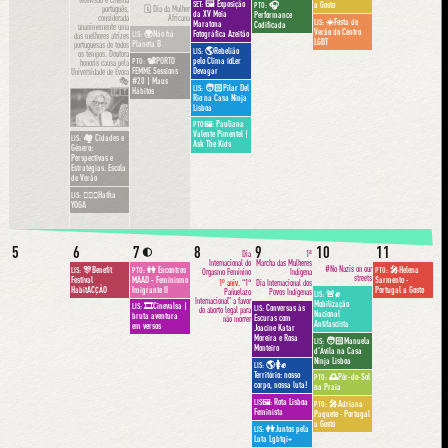
🖼 Exposição
🎧
a Gosto
SET:
PTO:
português,
🗓 Dia da Mulher
da XV Meia
Performance
considerada
Africana
☀️Festa de
LIS:
Maratona
Codificada
unanimemente uma
Verão do Centro
🌍Não há
Fotográfica Azeitão
LIS:
das melhores atrizes
LGBT
Planeta B
portuguesas de todos
🌎Rebelião
LIS:
os tempos. Doutora
📽PORTO
pelo Clima @Ler
PTO:
honoris causa pela
FEMME Sessions
Devagar
Universidade de Évora
🎭
#20 | Maus
🧑🏻Pilar Del
LIS:
Hábitos
🇵🇹
Rio na Casa Ninja
Lisboa
Pauliana
PTO🖼:
Valente Pimentel |
🏘 Cidades e
LIS:
Ask The Kids
Género:
Perspectivas e
Estratégias. Escola
de Verão
🧘🏽‍♀️Hatha
LIS:
YOGA
5
6
7
8
9
10
11
🌓
Dia
1ª
Internacional do
Marcha das Mulheres
#No Nazis on our
🎊Benefit
👭 Encontros
🎤Helena
LIS:
PTO:
PTO:
Orgasmo Feminino
Indígena
streets
Festival
MAAD - Feminismo
Sarmento ·
1º aniv.
“1°
Dia Internacional dos
HabitACÇÃO
Imigrante II
Portugal a Gosto
Pañuelazo
Povos Indígenas
🚨✊
LIS:
Internacional” a favor
Mobilização
🎞Cinevalsa |
LIS:
Conversas às
LIS:
do aborto legal para
Nacional
bruta aventura
Escuras com
não morrer
Antifascista
em versos
Joacine Katar
Moreira e Rosa
🧑🏻Manuela
LIS:
Monteiro
d'Ávila na Casa
Ninja Lisboa
🌎🚺✊
LIS:
Território: nosso
🌅Pôr-do-Sol
PTO:
corpo, nossa luta!
na Praia
Rota Lisboa
LIS🖼:
🎤Adriana
PTO:
Feminista
Paquete · Portugal
a Gosto
👭Juntos pela
LIS:
Luta Lgbtqi+