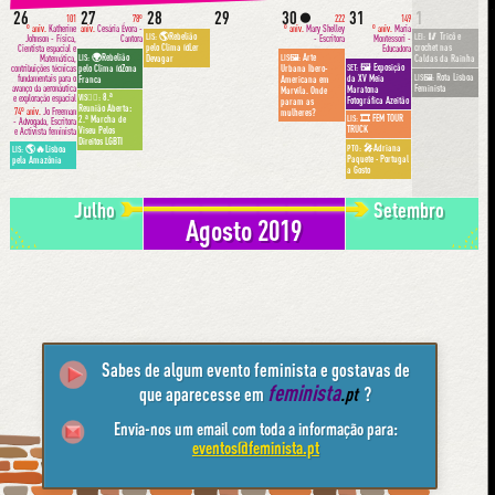
26
27
28
29
30
31
1
🌑
101
78º
222
149
º aniv.
Katherine
aniv.
Cesária Évora -
º aniv.
Mary Shelley
º aniv.
Maria
🌎Rebelião
🥢 Tricô e
LIS:
LEI:
Johnson - Física,
Cantora
- Escritora
Montessori -
pelo Clima @Ler
crochet nas
Cientista espacial e
Educadora
🌍Rebelião
Arte
LIS:
LIS🖼:
Matemática,
Devagar
Caldas da Rainha
🖼 Exposição
pelo Clima @Zona
Urbana Ibero-
SET:
contribuições técnicas
Rota Lisboa
da XV Meia
LIS🖼:
fundamentais para o
Franca
Americana em
Feminista
avanço da aeronáutica
Maratona
Marvila. Onde
8.ª
e exploração espacial
VIS🏳️‍🌈:
Fotográfica Azeitão
param as
Reunião Aberta:
74º aniv.
Jo Freeman
mulheres?
🎞 FEM TOUR
2.ª Marcha de
LIS:
- Advogada, Escritora
TRUCK
Viseu Pelos
e Activista feminista
Direitos LGBTI
🎤Adriana
PTO:
🌎🔥Lisboa
LIS:
Paquete · Portugal
pela Amazônia
a Gosto
Julho
Setembro
Agosto 2019
Sabes de algum evento feminista e gostavas de
feminista
que aparecesse em
.pt
?
Envia-nos um email com toda a informação para:
eventos@feminista.pt