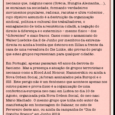
neonazis que, nalguns casos (Grécia, Hungria Alemanha,…),
se enraízam na sociedade, formando verdadeiros
movimentos populares, radicais, racistas e ultra violentos ,
cujo objetivo assumido é a destruição da organização
sindical, política e cultural dos trabalhadores, o
esmagamento de toda a resistência cidadã, a negação do
direito à diferença e o extermínio – mesmo físico – dos
“diferentes” e mais fracos. Casos como o assassinato do
Walter Luebcke dia 2 de Junho por membros da extrema-
direita ou ainda a bomba que detonou em Zillau a frente da
casa de uma vereadora do Die Linke, são provas do perigo
que estes grupos representam para qualquer cidadão.
Em Portugal, apenas passaram 45 anos da derrota do
fascismo. Mas a presença e atuação de grupos terroristas e
neonazis como a Blood And Honour, Hammerskin ou ainda a
Nova Ordem Social, já foram assinalados pela Europol e o
SIS. Este perigo não é um fenómeno que acontece apenas nos
outros países e prova disso é a organização de uma
conferência europeia neo-nazi em Lisboa no dia 10 de
Agosto, organizada pela Nova Ordem Social, do neo-nazi
Mário Machado. O mesmo grupo que tinha sido autor da
manifestação em homenagem do Salazar, no mês de
Fevereiro deste ano, ou ainda da campanha de “Dia do
Orgulho Branco” em Junho 2019.