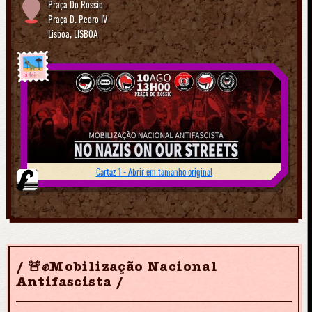
Praça Do Rossio
Praça D. Pedro IV
Lisboa
,
LISBOA
Já foi
Cartaz 1 - Abrir em tamanho original
🚨✊Mobilização Nacional
Antifascista