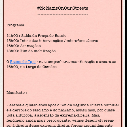
#NoNazisOnOurStreets
---------------------------------
Programa :
14h00 : Saída da Praça do Rossio
15h00: Início das intervenções / microfone aberto
16h00: Animações
18h00: Fim da mobilização
O
Baque do Tejo
ira acompanhar a manifestação e atuara as
16h00, no Largo de Camões.
-------------------
Manifesto :
Setenta e quatro anos após o fim da Segunda Guerra Mundial
e a derrota do fascismo e do nazismo, assistimos, por quase
toda a Europa, à ascensão da extrema-direita. Mas,
fenómeno ainda mais preocupante, vemos desenvolverem-
se, à direita dessa extrema direita, forças assumidamente