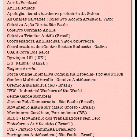
Antifa Portland
Antifa Squads
Apologia - banda hardcore proletária da Galiza
As Ghatas Salvaxes (Colectivo Acción Artística, Vigo)
Coletivo Ação Direta São Paulo
Coletivo Coringão Antifa
Coletivo Tricolor Antifa (Brasil)
Coordenadora Antifascista Vigo-Pontevedra
Coordenadora dos Centro Sociais Sudoeste - Galiza
CSA a Cova Dos Ratos
Dywizjon 161 ( UK )
L.S. Faísca ( Galiza )
Eugene Antifa
Força Online Interativa Comunista Especial- Projeto FOICE
Genève Multiculturelle - Genève Antifasciste
Grémio Antifascista (RS - Brasil)
IWW - Industrial Workers of the World
Jeune Garde Montréal
Jovens Pela Democracia - São Paulo (Brasil)
Movimento Antifa MT (Mato Grosso - Brasil)
Movimento Coralinas, Pernambuco (BR)
MTST - Movimento dos Trabalhadores sem Teto
Plataforma Antifascista ( Brasil )
PCB - Partido Comunista Brasileiro
Portuguesa Antifascista ( São Paulo - Brasil)