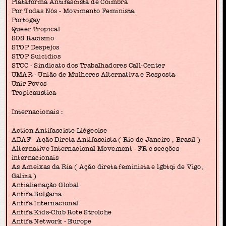
Plataforma Antifascista de Coimbra
Por Todas Nós - Movimento Feminista
Portogay
Queer Tropical
SOS Racismo
STOP Despejos
STOP Suicidios
STCC - Sindicato dos Trabalhadores Call-Center
UMAR - União de Mulheres Alternativa e Resposta
Unir Povos
Tropicaustica
Internacionais :
Action Antifasciste Liégeoise
ADAF - Ação Direta Antifascista ( Rio de Janeiro , Brasil )
Alternative Internacional Movement - FR e secções
internacionais
As Ameixas da Ría ( Ação direta feminista e lgbtqi de Vigo,
Galiza )
Antialienação Global
Antifa Bulgaria
Antifa Internacional
Antifa Kids-Club Rote Strolche
Antifa Network - Europe