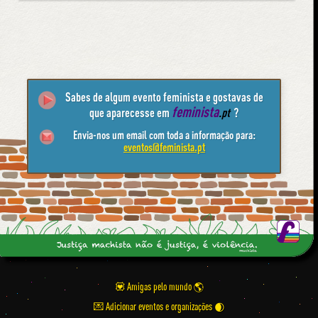
Sabes de algum evento feminista e gostavas de
feminista
que aparecesse em
.pt
?
Envia-nos um email com toda a informação para:
eventos@feminista.pt
💟 Amigas pelo mundo
💌 Adicionar eventos e organizações