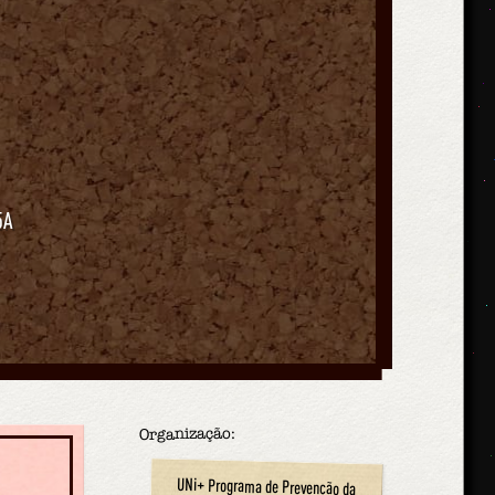
5A
Organização:
UNi+ Programa de Prevenção da
Violência no Namoro em Contexto