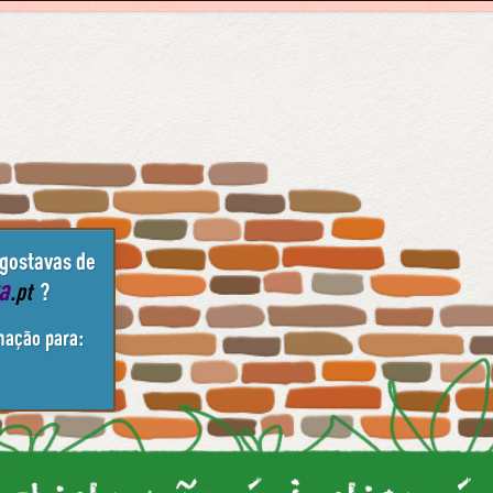
 gostavas de
ta
.pt
?
mação para: