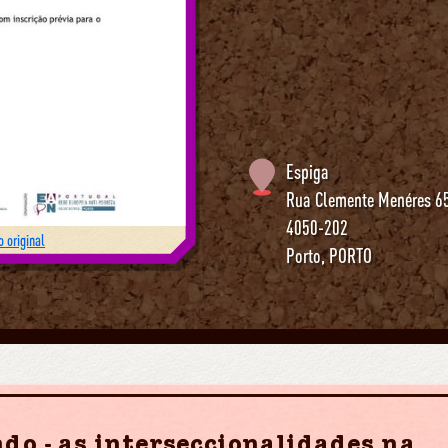
Espiga
Rua Clemente Menéres 6
4050-202
 original
Porto
,
PORTO
do - as interseccionalidades na