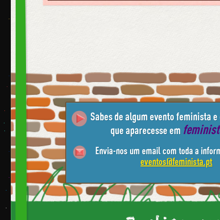
Sabes de algum evento feminista e
feminis
que aparecesse em
Envia-nos um email com toda a infor
eventos@feminista.pt