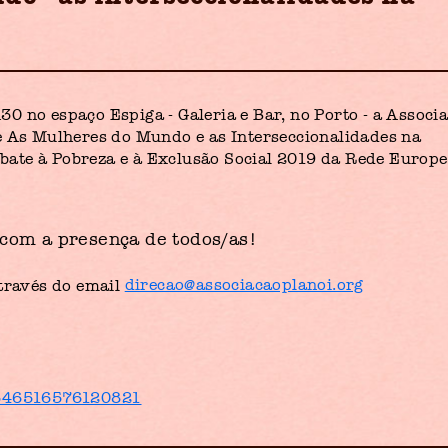
0 no espaço Espiga - Galeria e Bar, no Porto - a Associ
e As Mulheres do Mundo e as Interseccionalidades na
ate à Pobreza e à Exclusão Social 2019 da Rede Europe
com a presença de todos/as!
através do email
direcao@associacaoplanoi.org
/546516576120821