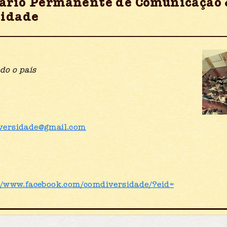
ário Permanente de Comunicação
sidade
do o país
versidade@gmail.com
//www.facebook.com/comdiversidade/?eid=