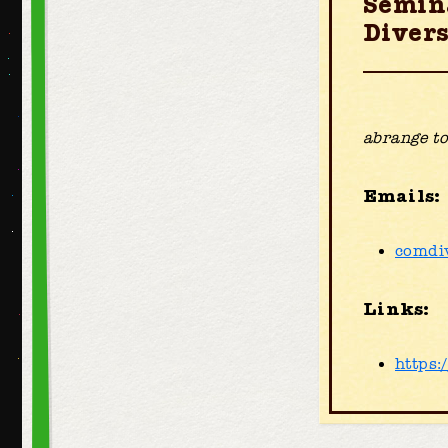
Semin
Diver
abrange to
Emails:
comdi
Links:
https: