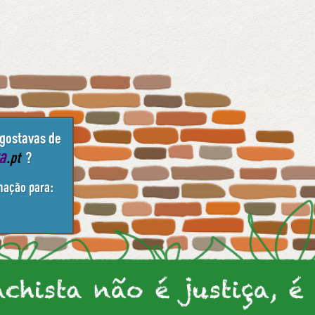
 gostavas de
ta
.pt
?
mação para: