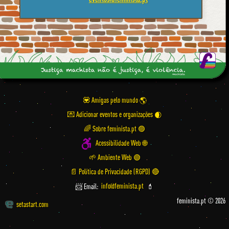
💟 Amigas pelo mundo
💌 Adicionar eventos e organizações
🌈 Sobre feminista.pt 🟣
Acessibilidade Web 🌐
🌱 Ambiente Web 🟢
📄 Política de Privacidade (RGPD) 🔴
📨 Email:
info@feminista.pt
💄
feminista.pt © 2026
setastart.com