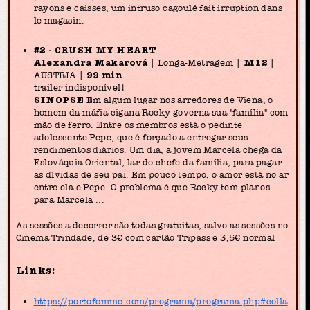
rayons e caisses, um intruso cagoulé fait irruption dans
le magasin.
#2 - CRUSH MY HEART
Alexandra Makarová
| Longa-Metragem |
M12
|
AUSTRIA |
99 min
trailer indisponível!
SINOPSE
Em algum lugar nos arredores de Viena, o
homem da máfia cigana Rocky governa sua "família" com
mão de ferro. Entre os membros está o pedinte
adolescente Pepe, que é forçado a entregar seus
rendimentos diários. Um dia, a jovem Marcela chega da
Eslováquia Oriental, lar do chefe da família, para pagar
as dívidas de seu pai. Em pouco tempo, o amor está no ar
entre ela e Pepe. O problema é que Rocky tem planos
para Marcela ...
As sessões a decorrer são todas gratuitas, salvo as sessões no
Cinema Trindade, de 3€ com cartão Tripass e 3,5€ normal
Links:
https://portofemme.com/programa/programa.php#colla