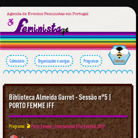
Agenda de Eventos Feministas em Portugal
Calendário
Organizações e amigas
Programas
Colmeia
Biblioteca Almeida Garret - Sessão n°5 |
PORTO FEMME IFF
Programa: 🎬
Porto Femme - International Film Festival 2019