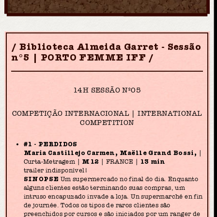
Biblioteca Almeida Garret - Sessão
n°5 | PORTO FEMME IFF
14H SESSÃO Nº05
COMPETIÇÃO INTERNACIONAL | INTERNATIONAL
COMPETITION
#1 - PERDIDOS
Maria Castillejo Carmen, Maëlle Grand Bossi,
|
Curta-Metragem |
M12
| FRANCE |
13 min
trailer indisponível!
SINOPSE
Um supermercado no final do dia. Enquanto
alguns clientes estão terminando suas compras, um
intruso encapuzado invade a loja. Un supermarché en fin
de journée. Todos os tipos de raros clientes são
preenchidos por cursos e são iniciados por um ranger de