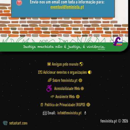
Envia-nos um email com toda a informação para:
eventos@feminista.pt
💟 Amigas pelo mundo
💌 Adicionar eventos e organizações
🌈 Sobre feminista.pt 🟣
Acessibilidade Web 🌐
🌱 Ambiente Web 🟢
📄 Política de Privacidade (RGPD) 🔴
📨 Email:
info@feminista.pt
💄
feminista.pt © 2026
setastart.com