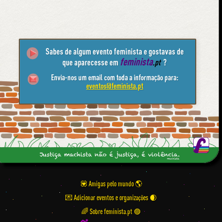
Sabes de algum evento feminista e gostavas de
feminista
que aparecesse em
.pt
?
Envia-nos um email com toda a informação para:
eventos@feminista.pt
💟 Amigas pelo mundo
💌 Adicionar eventos e organizações
🌈 Sobre feminista.pt 🟣