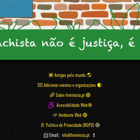
💟 Amigas pelo mundo
💌 Adicionar eventos e organizações
🌈 Sobre feminista.pt 🟣
Acessibilidade Web 🌐
🌱 Ambiente Web 🟢
📄 Política de Privacidade (RGPD) 🔴
📨 Email:
info@feminista.pt
💄