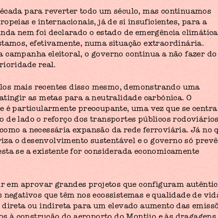
década para reverter todo um século, mas continuamos
peias e internacionais, já de si insuficientes, para a
inda nem foi declarado o estado de emergência climática
stamos, efetivamente, numa situação extraordinária.
 campanha eleitoral, o governo continua a não fazer do
rioridade real.
los mais recentes disso mesmo, demonstrando uma
atingir as metas para a neutralidade carbónica. O
e é particularmente preocupante, uma vez que se centra
 de lado o reforço dos transportes públicos rodoviário
como a necessária expansão da rede ferroviária. Já no 
oriza o desenvolvimento sustentável e o governo só prevê
esta se a existente for considerada economicamente
tir em aprovar grandes projetos que configuram autênti
s negativos que têm nos ecossistemas e qualidade de vid
 direta ou indireta para um elevado aumento das emiss
nos à construção do aeroporto do Montijo e às dragagens