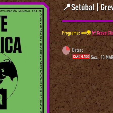
📍Setúbal | Grev
Programa: 📣🌍
5ª Greve Cl
Datas:
CANCELADO
Sex., 13 MAR