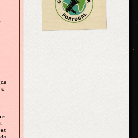
,
s
que
 a
cos
a
ões
 do