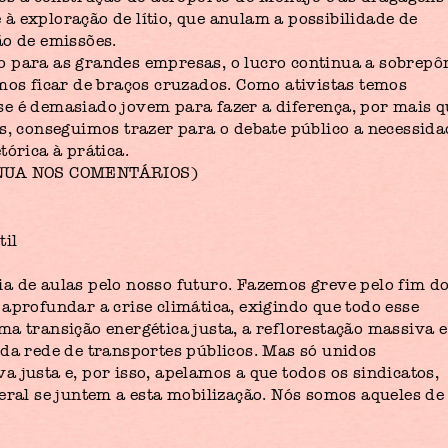
à exploração de lítio, que anulam a possibilidade de
ão de emissões.
 para as grandes empresas, o lucro continua a sobrepô
emos ficar de braços cruzados. Como ativistas temos
e é demasiado jovem para fazer a diferença, por mais q
os, conseguimos trazer para o debate público a necessida
tórica à prática.
TINUA NOS COMENTÁRIOS)
til
a de aulas pelo nosso futuro. Fazemos greve pelo fim d
aprofundar a crise climática, exigindo que todo esse
a transição energética justa, a reflorestação massiva e
 da rede de transportes públicos. Mas só unidos
 justa e, por isso, apelamos a que todos os sindicatos,
eral se juntem a esta mobilização. Nós somos aqueles de