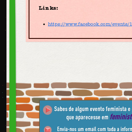
Links:
https://www.facebook.com/events
Sabes de algum evento feminista e
feminis
que aparecesse em
Envia-nos um email com toda a infor