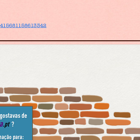
/1415681158613342
 gostavas de
ta
.pt
?
mação para: