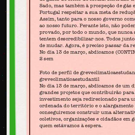
Sado, mas também à prospeção de gás e 
Portugal respeitar a sua meta de reduç
Assim, tanto para o nosso governo como
ao nosso futuro. Perante isto, não pod
provado, por todo o mundo, que nunca s
tentem descredibilizar-nos. Todos junt
de mudar. Agora, é preciso passar da re
No dia 13 de março, abdicamos (CON
2 sem
Foto de perfil de greveclimaticaestudan
greveclimaticaestudantil
No dia 13 de março, abdicamos de um di
grandes projetos que contribuirão para 
investimento seja redirecionado para um
ordenada do território e o alargamento
conseguiremos construir uma alternativa
coletivos, organizações e cidadãos em g
quem estávamos à espera.