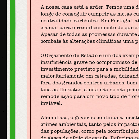
A nossa casa está a arder. Temos uma 
longe de conseguir cumprir as metas euro
neutralidade carbónica. Em Portugal, a
crucial para o reconhecimento de que e
Apesar de todas as promessas durante a
combate às alterações climáticas uma p
O Orçamento de Estado é um dos exemp
insuficiência grave no compromisso de 
investimento previsto para a mobilidad
maioritariamente em estradas, deixando
fora dos grandes centros urbanos, bem 
toca às florestas, ainda não se não pri
remodelação para um novo tipo de flor
inviável.
Além disso, o governo continua a insis
crimes ambientais, tanto pelos impacto
das populações, como pela contribuição
de gases de efeito de estufa. Referimo-