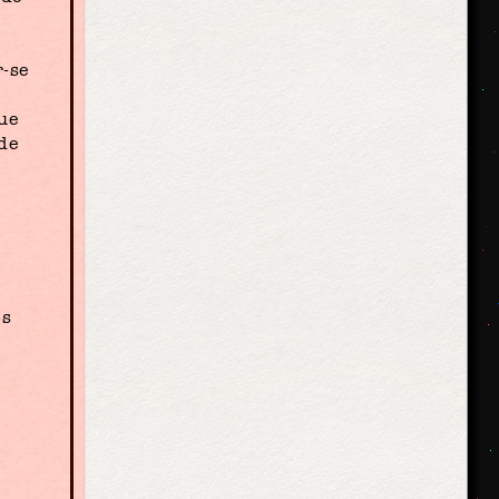
r-se
ue
de
os