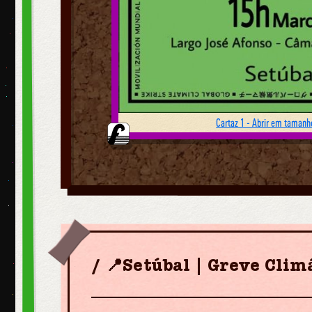
Cartaz 1 - Abrir em tamanho
📍Setúbal | Greve Clim